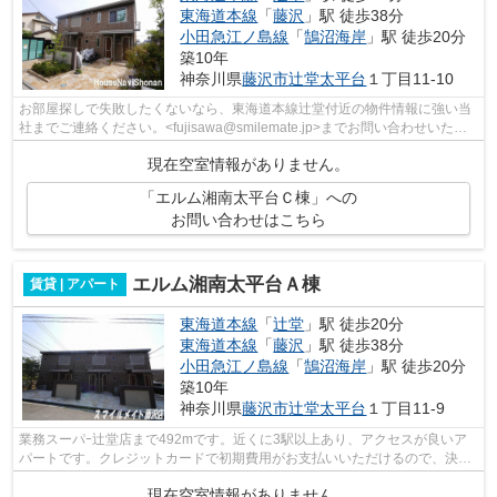
東海道本線
「
藤沢
」駅 徒歩38分
小田急江ノ島線
「
鵠沼海岸
」駅 徒歩20分
築10年
神奈川県
藤沢市
辻堂太平台
１丁目11-10
お部屋探しで失敗したくないなら、東海道本線辻堂付近の物件情報に強い当
社までご連絡ください。<fujisawa@smilemate.jp>までお問い合わせいただ
ければ、信頼できるスタッフが対...
現在空室情報がありません。
「エルム湘南太平台Ｃ棟」への
お問い合わせはこちら
エルム湘南太平台Ａ棟
賃貸 | アパート
東海道本線
「
辻堂
」駅 徒歩20分
東海道本線
「
藤沢
」駅 徒歩38分
小田急江ノ島線
「
鵠沼海岸
」駅 徒歩20分
築10年
神奈川県
藤沢市
辻堂太平台
１丁目11-9
業務スーパｰ辻堂店まで492mです。近くに3駅以上あり、アクセスが良いア
パートです。クレジットカードで初期費用がお支払いいただけるので、決済
の手間が軽減できます。最上階のアパー...
現在空室情報がありません。