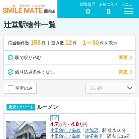
閲覧履歴
お気に入り
メニュー
0
0
辻堂駅物件一覧
158
12
1～30
該当物件数
件
空き数
件
件を表示
駅で絞り込む
変更
変更
絞り込み条件：
なし
空室のみ
ルーメン
賃貸 | アパート
礼0
4.7
4.8
万円～
万円
小田急江ノ島線
「
本鵠沼
」駅 徒歩16分
小田急江ノ島線
「
鵠沼海岸
」駅 徒歩16分