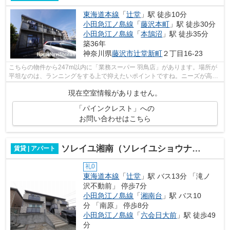
東海道本線
「
辻堂
」駅 徒歩10分
小田急江ノ島線
「
藤沢本町
」駅 徒歩30分
小田急江ノ島線
「
本鵠沼
」駅 徒歩35分
築36年
神奈川県
藤沢市
辻堂新町
２丁目16-23
こちらの物件から247m以内に「業務スーパー 羽鳥店」があります。場所が
平坦なのは、ランニングをする上で抑えたいポイントですね。ニーズが高ま
っており求められている設備が敷地内ご...
現在空室情報がありません。
「パインクレスト」への
お問い合わせはこちら
ソレイユ湘南（ソレイユショウナン）
賃貸 | アパート
礼0
東海道本線
「
辻堂
」駅 バス13分 「滝ノ
沢不動前」 停歩7分
小田急江ノ島線
「
湘南台
」駅 バス10
分 「南原」 停歩8分
小田急江ノ島線
「
六会日大前
」駅 徒歩49
分