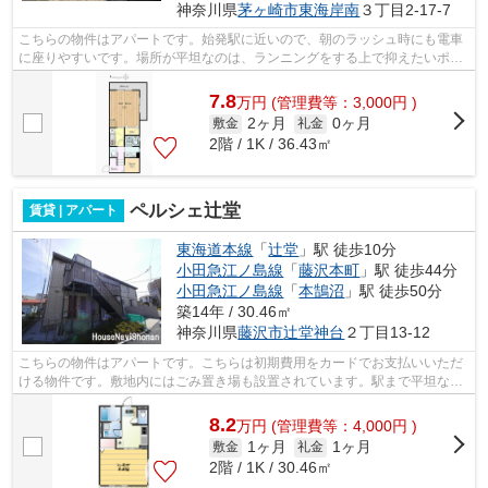
神奈川県
茅ヶ崎市
東海岸南
３丁目2-17-7
こちらの物件はアパートです。始発駅に近いので、朝のラッシュ時にも電車
に座りやすいです。場所が平坦なのは、ランニングをする上で抑えたいポイ
ントですね。こちらは初期費用をカー...
7.8
万
円
(管理費等：3,000円 )
2ヶ月
0ヶ月
敷金
礼金
2階 / 1K / 36.43㎡
ペルシェ辻堂
賃貸 | アパート
東海道本線
「
辻堂
」駅 徒歩10分
小田急江ノ島線
「
藤沢本町
」駅 徒歩44分
小田急江ノ島線
「
本鵠沼
」駅 徒歩50分
築14年 / 30.46㎡
神奈川県
藤沢市
辻堂神台
２丁目13-12
こちらの物件はアパートです。こちらは初期費用をカードでお支払いいただ
ける物件です。敷地内にはごみ置き場も設置されています。駅まで平坦な物
件で、ラクに駅まで移動することがで...
8.2
万
円
(管理費等：4,000円 )
1ヶ月
1ヶ月
敷金
礼金
2階 / 1K / 30.46㎡