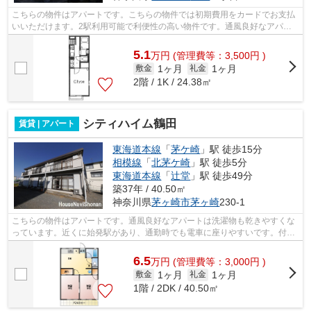
こちらの物件はアパートです。こちらの物件では初期費用をカードでお支払
いいただけます。2駅利用可能で利便性の高い物件です。通風良好なアパー
トは洗濯物も乾きやすくなっています。...
5.1
万
円
(管理費等：3,500円 )
1ヶ月
1ヶ月
敷金
礼金
2階 / 1K / 24.38㎡
シティハイム鶴田
賃貸 | アパート
東海道本線
「
茅ケ崎
」駅 徒歩15分
相模線
「
北茅ケ崎
」駅 徒歩5分
東海道本線
「
辻堂
」駅 徒歩49分
築37年 / 40.50㎡
神奈川県
茅ヶ崎市
茅ヶ崎
230-1
こちらの物件はアパートです。通風良好なアパートは洗濯物も乾きやすくな
っています。近くに始発駅があり、通勤時でも電車に座りやすいです。付近
にある2つの駅は、用途や行き先に応じ...
6.5
万
円
(管理費等：3,000円 )
1ヶ月
1ヶ月
敷金
礼金
1階 / 2DK / 40.50㎡