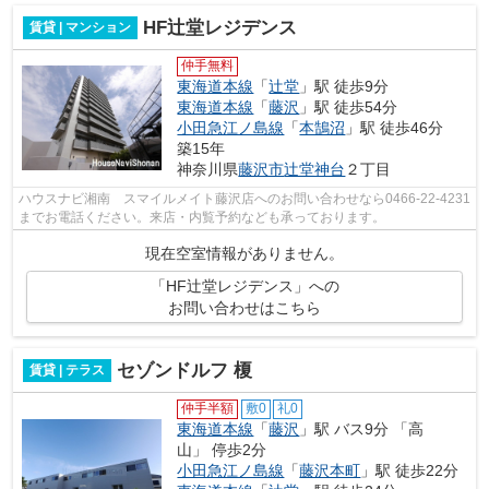
HF辻堂レジデンス
賃貸 | マンション
仲手無料
東海道本線
「
辻堂
」駅 徒歩9分
東海道本線
「
藤沢
」駅 徒歩54分
小田急江ノ島線
「
本鵠沼
」駅 徒歩46分
築15年
神奈川県
藤沢市
辻堂神台
２丁目
ハウスナビ湘南 スマイルメイト藤沢店へのお問い合わせなら0466-22-4231
までお電話ください。来店・内覧予約なども承っております。
現在空室情報がありません。
「HF辻堂レジデンス」への
お問い合わせはこちら
セゾンドルフ 榎
賃貸 | テラス
仲手半額
敷0
礼0
東海道本線
「
藤沢
」駅 バス9分 「高
山」 停歩2分
小田急江ノ島線
「
藤沢本町
」駅 徒歩22分