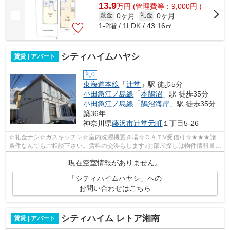
13.9
万
円
(管理費等：9,000円 )
0ヶ月
0ヶ月
敷金
礼金
1-2階 / 1LDK / 43.16㎡
シティハイムハヤシ
賃貸 | アパート
礼0
東海道本線
「
辻堂
」駅 徒歩5分
小田急江ノ島線
「
本鵠沼
」駅 徒歩35分
小田急江ノ島線
「
鵠沼海岸
」駅 徒歩35分
築36年
神奈川県
藤沢市
辻堂元町
１丁目5-26
☆礼金ナシ☆ガスキッチン☆室内洗濯機置き場☆ＣＡＴV受信可☆★★★諸
条件なんでもご相談下さい。賃料の交渉もします♪お部屋探しは物件情報量ナ
ンバー１のスマイルメイト藤沢店へ♪お部屋見学...
現在空室情報がありません。
「シティハイムハヤシ」への
お問い合わせはこちら
シティハイム レトア湘南
賃貸 | アパート