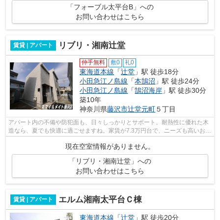
「フォーブル太平台B」への
お問い合わせはこちら
リブリ・湘南辻堂
賃貸 | アパート
仲手無料
敷0
礼0
東海道本線
「
辻堂
」駅 徒歩18分
小田急江ノ島線
「
本鵠沼
」駅 徒歩24分
小田急江ノ島線
「
鵠沼海岸
」駅 徒歩30分
築10年
神奈川県
藤沢市
辻堂元町
５丁目
アパート内の不備や防犯面も、日々しっかりとサポート。耐熱性に優れた木
造なら、夏でも快適に過ごせますね。家賃が7.3万円台で、ニーズも高いお部
屋となっております。当物件は空き部...
現在空室情報がありません。
「リブリ・湘南辻堂」への
お問い合わせはこちら
エルム湘南太平台Ｃ棟
賃貸 | アパート
東海道本線
「
辻堂
」駅 徒歩20分