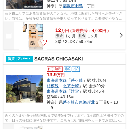
築11年 / 59.24㎡
神奈川県
藤沢市
羽鳥
１丁目
藤沢市エリアにある賃貸情報のことなら、地域に密着した当社へお任せ下さ
い。当社は、多種多様な賃貸情報を取り扱っております。ご要望や不明な点
などございましたら、お気軽にご連絡...
12
万
円
(管理費等：4,000円 )
1ヶ月
1ヶ月
敷金
礼金
2階 / 2LDK / 59.24㎡
SACRAS CHIGASAKI
賃貸 | アパート
仲手無料
敷0
礼0
13.9
万円
東海道本線
「
茅ケ崎
」駅 徒歩6分
相模線
「
北茅ケ崎
」駅 徒歩20分
東海道本線
「
辻堂
」駅 徒歩45分
築3年 / 43.16㎡
神奈川県
茅ヶ崎市
東海岸北
３丁目8－13
－9
近くのたまや 茅ヶ崎駅南店まで徒歩5分で行けます。3沿線以上利用可ですの
で、日々の移動に便利な物件です。こちらは初期費用をカードでお支払いい
ただける物件です。始発駅に近い物件...