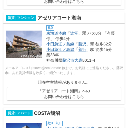
お問い合わせはこちら
アゼリアコート湘南
賃貸 | マンション
礼0
東海道本線
「
辻堂
」駅 バス8分 「有藤
停」 停歩4分
小田急江ノ島線
「
藤沢
」駅 徒歩62分
小田急江ノ島線
「
善行
」駅 徒歩45分
築33年
神奈川県
藤沢市
大庭
5011-4
メールアドレスfujisawa@smilemate.jpまで、お気軽にご連絡ください。藤沢
市にある賃貸情報を数多くご紹介いたします。
現在空室情報がありません。
「アゼリアコート湘南」への
お問い合わせはこちら
COSTA鵠沼
賃貸 | アパート
敷0
礼0