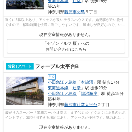
東海道本線
「
辻堂
」駅 徒歩24分
築19年
神奈川県
藤沢市
羽鳥
５丁目
近くに3駅以上あり、アクセスが良いテラスハウスです。始発駅が近い物件
ですので、移動時間を快適に過ごしやすいです。風通しが良好なので、いつ
でも新鮮な空気がはいってきます。バス...
現在空室情報がありません。
「セゾンドルフ 榎」への
お問い合わせはこちら
フォーブル太平台B
賃貸 | アパート
礼0
小田急江ノ島線
「
本鵠沼
」駅 徒歩17分
東海道本線
「
辻堂
」駅 徒歩23分
小田急江ノ島線
「
鵠沼海岸
」駅 徒歩18分
築44年
神奈川県
藤沢市
辻堂太平台
２丁目
最寄りのスーパー「業務スーパｰ辻堂店」まで462mとすぐ近くにあるのもポ
イントです。2駅利用できる場所にあり、アクセスが便利です。魅力あふれ
る1フロア2住戸のため、開放感が嬉しい...
現在空室情報がありません。