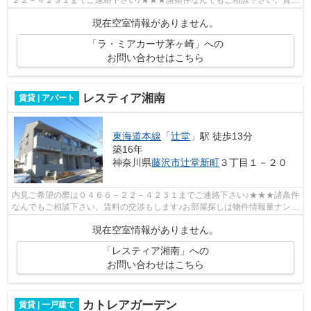
２２－４２３１までご連絡下さい♪★★★諸条件なんでもご相談下さい。賃料
の交渉もします♪お部屋探しは物件情報量...
現在空室情報がありません。
「ラ・ミアカーサ茅ヶ崎」への
お問い合わせはこちら
レスティア湘南
賃貸 | アパート
東海道本線
「
辻堂
」駅 徒歩13分
築16年
神奈川県
藤沢市
辻堂新町
３丁目１－２０
内見ご希望の際は０４６６－２２－４２３１までご連絡下さい♪★★★諸条件
なんでもご相談下さい。賃料の交渉もします♪お部屋探しは物件情報量ナンバ
ー１のスマイルメイト藤沢店へ♪お部屋...
現在空室情報がありません。
「レスティア湘南」への
お問い合わせはこちら
カトレアガーデン
賃貸 | 一戸建て