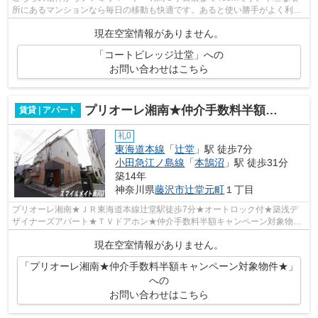
所にあるマンションなら毎日の移動も快適です。あると使い勝手がよく利便
性が高いのが敷地内ごみ置き場です。自...
現在空室情報がありません。
「コートビレッジ辻堂」への
お問い合わせはこちら
プリオーレ湘南★仲介手数料半額キャンペーン対象物件★
賃貸 | アパート
礼0
東海道本線
「
辻堂
」駅 徒歩7分
小田急江ノ島線
「
本鵠沼
」駅 徒歩31分
築14年
神奈川県
藤沢市
辻堂元町
１丁目
プリオーレ湘南★ＪＲ東海道本線辻堂駅徒歩7分★オートロック付★築浅デ
ザイナーズアパート★ＴＶドアホン★仲介手数料半額キャンペーン対象物件
★★★諸条件なんでもご相談下さい。賃料の交渉...
現在空室情報がありません。
「プリオーレ湘南★仲介手数料半額キャンペーン対象物件★」
への
お問い合わせはこちら