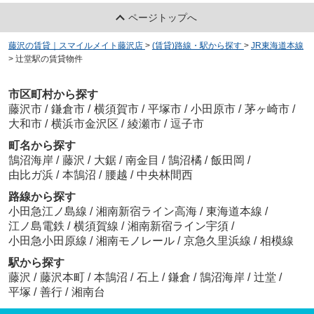
ページトップへ
藤沢の賃貸｜スマイルメイト藤沢店
>
(賃貸)路線・駅から探す
>
JR東海道本線
>
辻堂駅の賃貸物件
市区町村から探す
藤沢市
/
鎌倉市
/
横須賀市
/
平塚市
/
小田原市
/
茅ヶ崎市
/
大和市
/
横浜市金沢区
/
綾瀬市
/
逗子市
町名から探す
鵠沼海岸
/
藤沢
/
大鋸
/
南金目
/
鵠沼橘
/
飯田岡
/
由比ガ浜
/
本鵠沼
/
腰越
/
中央林間西
路線から探す
小田急江ノ島線
/
湘南新宿ライン高海
/
東海道本線
/
江ノ島電鉄
/
横須賀線
/
湘南新宿ライン宇須
/
小田急小田原線
/
湘南モノレール
/
京急久里浜線
/
相模線
駅から探す
藤沢
/
藤沢本町
/
本鵠沼
/
石上
/
鎌倉
/
鵠沼海岸
/
辻堂
/
平塚
/
善行
/
湘南台