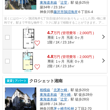
東海道本線
「
辻堂
」駅 徒歩25分
築34年 / 23.18㎡
神奈川県
藤沢市
鵠沼海岸
６丁目6-4
近くにはローソン 鵠沼海岸七丁目店(徒歩5分)がありちょっとした買い物に便
利です。駅まで平坦な物件で、ラクに駅まで移動することができます。アパ
ートは通風良好な空間です。こちら...
4.7
万
円
(管理費等：2,000円 )
1ヶ月
0ヶ月
敷金
礼金
1階 / 1K / 23.18㎡
4.8
万
円
(管理費等：2,000円 )
1ヶ月
0ヶ月
敷金
礼金
2階 / 1K / 23.18㎡
クロシェット湘南
賃貸 | アパート
相模線
「
北茅ケ崎
」駅 徒歩20分
東海道本線
「
茅ケ崎
」駅 徒歩28分
東海道本線
「
辻堂
」駅 徒歩28分
築18年 / 24.38㎡
神奈川県
茅ヶ崎市
松林
２丁目2-70