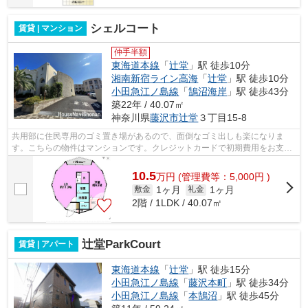
シェルコート
賃貸 | マンション
仲手半額
東海道本線
「
辻堂
」駅 徒歩10分
湘南新宿ライン高海
「
辻堂
」駅 徒歩10分
小田急江ノ島線
「
鵠沼海岸
」駅 徒歩43分
築22年 / 40.07㎡
神奈川県
藤沢市
辻堂
３丁目15-8
共用部に住民専用のゴミ置き場があるので、面倒なゴミ出しも楽になりま
す。こちらの物件はマンションです。クレジットカードで初期費用をお支払
いいただける物件です。晴れの日は気持...
10.5
万
円
(管理費等：5,000円 )
1ヶ月
1ヶ月
敷金
礼金
2階 / 1LDK / 40.07㎡
辻堂ParkCourt
賃貸 | アパート
東海道本線
「
辻堂
」駅 徒歩15分
小田急江ノ島線
「
藤沢本町
」駅 徒歩34分
小田急江ノ島線
「
本鵠沼
」駅 徒歩45分