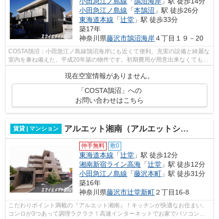
小田急江ノ島線
「
鵠沼海岸
」駅 徒歩14分
小田急江ノ島線
「
本鵠沼
」駅 徒歩26分
東海道本線
「
辻堂
」駅 徒歩33分
築17年
神奈川県
藤沢市
鵠沼海岸
４丁目１９－20
COSTA鵠沼：小田急江ノ島線鵠沼海岸にも近くて便利。充実の設備と綺麗な
室内を兼ね備えた、平成20年築の物件です。初期費用が用意出来なくても安
心。カード決済可能です。最上階なので...
現在空室情報がありません。
「COSTA鵠沼」への
お問い合わせはこちら
アルエット湘南（アルエットショウナン）
賃貸 | マンション
仲手無料
敷0
東海道本線
「
辻堂
」駅 徒歩12分
湘南新宿ライン高海
「
辻堂
」駅 徒歩12分
小田急江ノ島線
「
藤沢本町
」駅 徒歩31分
築16年
神奈川県
藤沢市
辻堂新町
２丁目16-8
こだわりポイント満載の『アルエット湘南』！キッチンが快適なお住まい、
コンロが3つあって調理ラクラク！高速インターネットでお家でパソコンが