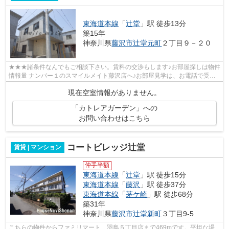
東海道本線
「
辻堂
」駅 徒歩13分
築15年
神奈川県
藤沢市
辻堂元町
２丁目９－２０
★★★諸条件なんでもご相談下さい。賃料の交渉もします♪お部屋探しは物件
情報量 ナンバー１のスマイルメイト藤沢店へ♪お部屋見学は、お電話で受付
中♪お気軽に お電話下さい！０４６６－...
現在空室情報がありません。
「カトレアガーデン」への
お問い合わせはこちら
コートビレッジ辻堂
賃貸 | マンション
仲手半額
東海道本線
「
辻堂
」駅 徒歩15分
東海道本線
「
藤沢
」駅 徒歩37分
東海道本線
「
茅ケ崎
」駅 徒歩68分
築31年
神奈川県
藤沢市
辻堂新町
３丁目9-5
こちらの物件からファミリマート 羽鳥５丁目店まで469mです。平坦な場