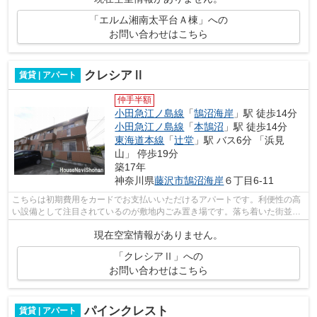
「エルム湘南太平台Ａ棟」への
お問い合わせはこちら
クレシアⅡ
賃貸 | アパート
仲手半額
小田急江ノ島線
「
鵠沼海岸
」駅 徒歩14分
小田急江ノ島線
「
本鵠沼
」駅 徒歩14分
東海道本線
「
辻堂
」駅 バス6分 「浜見
山」 停歩19分
築17年
神奈川県
藤沢市
鵠沼海岸
６丁目6-11
こちらは初期費用をカードでお支払いいただけるアパートです。利便性の高
い設備として注目されているのが敷地内ごみ置き場です。落ち着いた街並み
が魅力のアパートはこちらです。室内...
現在空室情報がありません。
「クレシアⅡ」への
お問い合わせはこちら
パインクレスト
賃貸 | アパート