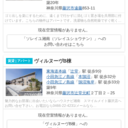
築20年
神奈川県
藤沢市
遠藤
853-11
ゴミ出しを楽にするために、遠くまで行かずに済むゴミ置き場を共用部に付
けています。こちらの物件はアパートです。洗濯物も自然乾燥ですぐ乾く通
風良好な間取りの物件。1フロア2住戸...
現在空室情報がありません。
「ソレイユ湘南（ソレイユショウナン）」への
お問い合わせはこちら
ヴィルヌーヴB棟
賃貸 | アパート
東海道本線
「
辻堂
」駅 徒歩9分
小田急江ノ島線
「
本鵠沼
」駅 徒歩32分
小田急江ノ島線
「
鵠沼海岸
」駅 徒歩33分
築9年
神奈川県
藤沢市
辻堂元町
２丁目２－25
魅力的なお部屋に出会いたいならハウスナビ湘南 スマイルメイト藤沢店へ
お問い合せ下さい。お電話なら0466-22-4231/メールなら
fujisawa@smilemate.jpでお待ちしております。
現在空室情報がありません。
「ヴィルヌーヴB棟」への