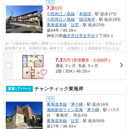
礼0
7.3
万円
小田急江ノ島線
「
本鵠沼
」駅 徒歩17分
小田急江ノ島線
「
鵠沼海岸
」駅 徒歩18分
東海道本線
「
辻堂
」駅 徒歩23分
築44年 / 46.28㎡
神奈川県
藤沢市
辻堂太平台
２丁目5-1
歩いて徒歩6分の場所に業務スーパｰ辻堂店があるのもポイント。自宅から2
駅利用できる、利便性の高い物件です。住環境がよく通風良好で日も入る物
件をご提供します。初期費用のカード決...
7.3
万
円
(管理費等：3,000円 )
2ヶ月
0ヶ月
敷金
礼金
1階 / 3DK / 46.28㎡
チャンティック東海岸
賃貸 | アパート
礼0
東海道本線
「
茅ケ崎
」駅 徒歩14分
湘南新宿ライン高海
「
茅ケ崎
」駅 バス3
分 「東海岸」 停歩3分
東海道本線
「
辻堂
」駅 徒歩56分
築17年 / 36.43㎡