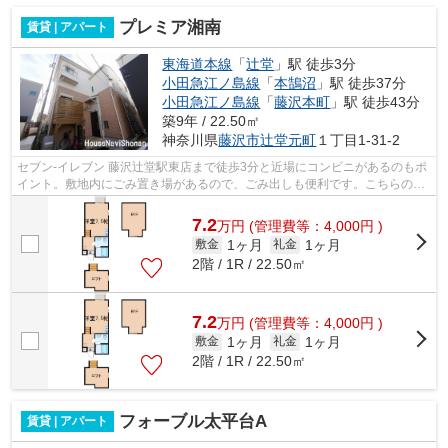
プレミア湘南
賃貸 | アパート
東海道本線
「
辻堂
」駅 徒歩3分
小田急江ノ島線
「
本鵠沼
」駅 徒歩37分
小田急江ノ島線
「
藤沢本町
」駅 徒歩43分
築9年 / 22.50㎡
神奈川県
藤沢市
辻堂元町
１丁目1-31-2
セブン‐イレブン 藤沢辻堂駅東店まで徒歩3分と近場にコンビニがあるのもポ
イント。敷地内にごみ置き場があるので、ごみ出しも便利です。こちらの物
件はアパートです。クレジットカード...
7.2
万
円
(管理費等：4,000円 )
1ヶ月
1ヶ月
敷金
礼金
2階 / 1R / 22.50㎡
7.2
万
円
(管理費等：4,000円 )
1ヶ月
1ヶ月
敷金
礼金
2階 / 1R / 22.50㎡
フォーブル太平台A
賃貸 | アパート