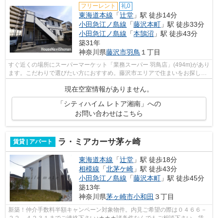
フリーレント
礼0
東海道本線
「
辻堂
」駅 徒歩14分
小田急江ノ島線
「
藤沢本町
」駅 徒歩33分
小田急江ノ島線
「
本鵠沼
」駅 徒歩43分
築31年
神奈川県
藤沢市
羽鳥
１丁目
すぐ近くの場所にスーパーマーケット「業務スーパー 羽鳥店」(494m)があり
ます。こだわりで選びたい方におすすめ。藤沢市エリアで住まいをお探しな
ら「レトア湘南」。【軽量鉄骨】耐久...
現在空室情報がありません。
「シティハイム レトア湘南」への
お問い合わせはこちら
ラ・ミアカーサ茅ヶ崎
賃貸 | アパート
東海道本線
「
辻堂
」駅 徒歩18分
相模線
「
北茅ケ崎
」駅 徒歩43分
小田急江ノ島線
「
藤沢本町
」駅 徒歩45分
築13年
神奈川県
茅ヶ崎市
小和田
３丁目
新築！仲介手数料半額キャンペーン対象物件。内見ご希望の際は０４６６－