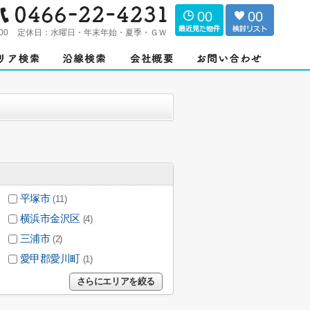
00
00
00
定休日：
水曜日・年末年始・夏季・ＧＷ
平塚市
(11)
横浜市金沢区
(4)
三浦市
(2)
愛甲郡愛川町
(1)
さらにエリアを絞る