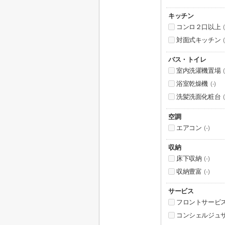
キッチン
コンロ２口以上
(
対面式キッチン
(
バス・トイレ
室内洗濯機置場
(
浴室乾燥機
(-)
洗髪洗面化粧台
(
空調
エアコン
(-)
収納
床下収納
(-)
収納豊富
(-)
サービス
フロントサービ
コンシェルジュ