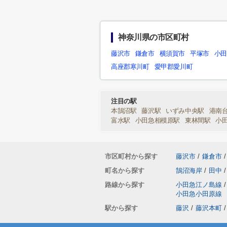
神奈川県の市区町村
藤沢市
鎌倉市
横須賀市
平塚市
小
高座郡寒川町
愛甲郡愛川町
注目の駅
本鵠沼駅
藤沢駅
いずみ中央駅
港南
富水駅
小田急相模原駅
東林間駅
小
市区町村から探す
藤沢市
/
鎌倉市
/
町名から探す
鵠沼海岸
/
田中
/
路線から探す
小田急江ノ島線
/
小田急小田原線
駅から探す
藤沢
/
藤沢本町
/