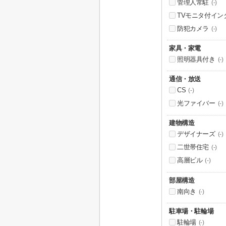
管理人常駐
(-)
TVモニタ付イン
防犯カメラ
(-)
家具・家電
照明器具付き
(-)
通信・放送
CS
(-)
光ファイバー
(-)
建物構造
デザイナーズ
(-)
二世帯住宅
(-)
高層ビル
(-)
部屋構造
南向き
(-)
駐車場・駐輪場
駐輪場
(-)