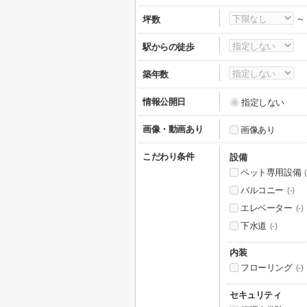
坪数
駅からの徒歩
築年数
情報公開日
指定しない
画像・動画あり
画像あり
こだわり条件
設備
ペット専用設備
(
バルコニー
(-)
エレベーター
(-)
下水道
(-)
内装
フローリング
(-)
セキュリティ