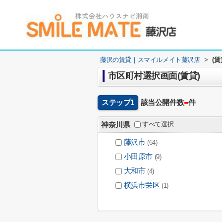
藤沢の賃貸｜スマイルメイト藤沢店
>
(
市区町村選択画面(賃貸)
-
ステップ1
該当公開件数
件
すべて選択
神奈川県
藤沢市
(64)
小田原市
(9)
大和市
(4)
横浜市栄区
(1)