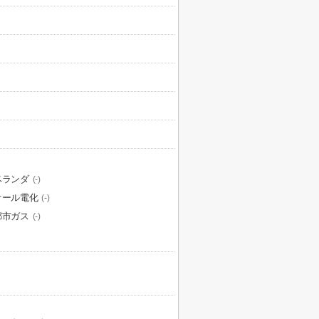
ベランダ
(-)
オール電化
(-)
都市ガス
(-)