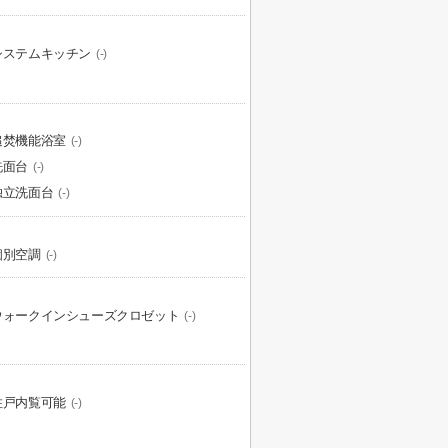
システムキッチン
(-)
追焚機能浴室
(-)
洗面台
(-)
独立洗面台
(-)
個別空調
(-)
ウォークインシューズクロゼット
(-)
住戸内覧可能
(-)