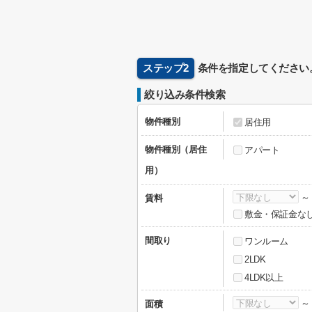
ステップ2
条件を指定してください
絞り込み条件検索
物件種別
居住用
物件種別（居住
アパート
用）
賃料
敷金・保証金な
間取り
ワンルーム
2LDK
4LDK以上
面積