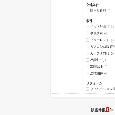
立地条件
陽当り良好
(-)
条件
ペット飼育可
(-)
事務所可
(-)
フリーレント
(-)
ガスコンロ設置
カップル向け
(-)
2階以上
(-)
20階以上
(-)
居抜物件
(-)
リフォーム
リノベーション
0
該当件数
件