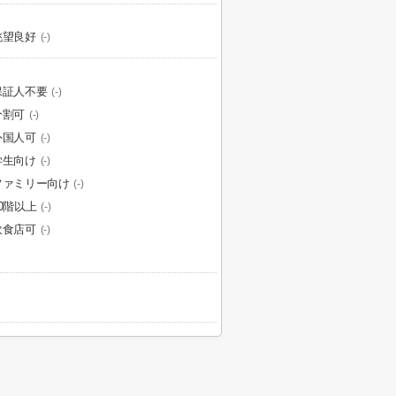
眺望良好
(-)
保証人不要
(-)
分割可
(-)
外国人可
(-)
学生向け
(-)
ファミリー向け
(-)
10階以上
(-)
飲食店可
(-)