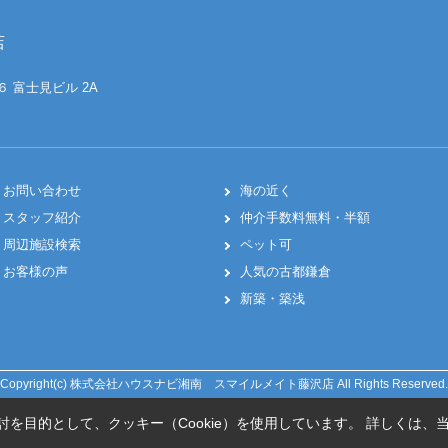
店
６ 富士見ビル 2A
お問い合わせ
海の近く
スタッフ紹介
仲介手数料無料・半額
周辺施設検索
ペット可
お客様の声
人気の古都鎌倉
新築・築浅
Copyright(c) 株式会社ハウスナビ湘南 スマイルメイト藤沢店 All Rights Reserved.
を目的として、クッキー（Cookie）を使用しています。
詳しくは、