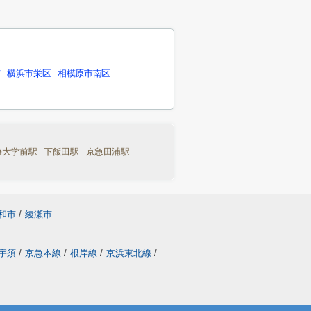
市
横浜市栄区
相模原市南区
海大学前駅
下飯田駅
京急田浦駅
和市
/
綾瀬市
ン宇須
/
京急本線
/
根岸線
/
京浜東北線
/