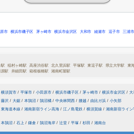
田原市
横浜市磯子区
茅ヶ崎市
横浜市金沢区
大和市
綾瀬市
逗子市
三浦
台駅
稲村ヶ崎駅
高座渋谷駅
北久里浜駅
平塚駅
東逗子駅
県立大学駅
東
田原駅
井細田駅
箱根板橋駅
湘南町屋駅
横須賀市
/
平塚市
/
小田原市
/
横浜市磯子区
/
茅ヶ崎市
/
横浜市金沢区
/
大
藤沢
/
大鋸
/
本鵠沼
/
鵠沼橘
/
中央林間西
/
腰越
/
由比ガ浜
/
小矢部
東海道本線
/
湘南新宿ライン高海
/
江ノ島電鉄
/
横須賀線
/
湘南新宿ライ
本鵠沼
/
石上
/
鎌倉
/
鵠沼海岸
/
辻堂
/
平塚
/
杉田
/
湘南台