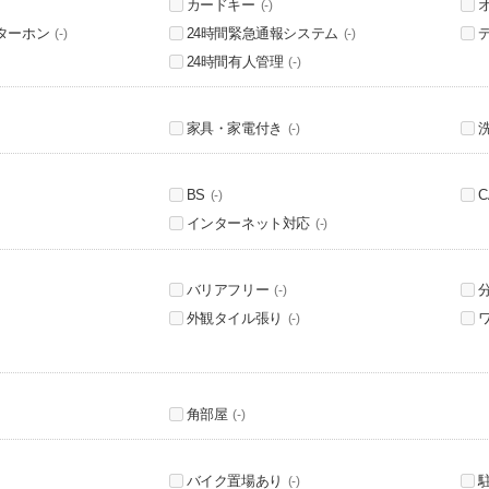
カードキー
(-)
ターホン
24時間緊急通報システム
(-)
(-)
24時間有人管理
(-)
家具・家電付き
(-)
BS
C
(-)
インターネット対応
(-)
バリアフリー
(-)
外観タイル張り
(-)
角部屋
(-)
バイク置場あり
(-)