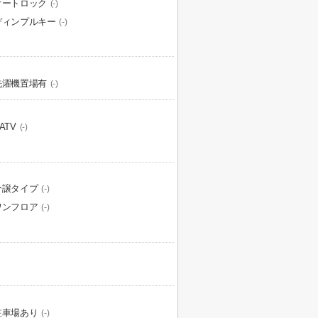
オートロック
(-)
ディンプルキー
(-)
洗濯機置場有
(-)
ATV
(-)
分譲タイプ
(-)
ワンフロア
(-)
駐車場あり
(-)