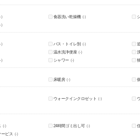
食器洗い乾燥機
-)
(-)
-)
バス・トイレ別
-)
(-)
温水洗浄便座
(-)
シャワー
-)
(-)
床暖房
(-)
ウォークインクロゼット
(-)
ス
24時間ゴミ出し可
(-)
(-)
サービス
(-)