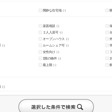
閑静な住宅地
(-)
楽器相談
(-)
２人入居可
(-)
オープンハウス
(-)
可
ルームシェア可
(-)
(-)
女性向け
(-)
1階の物件
(-)
最上階
(-)
済
(-)