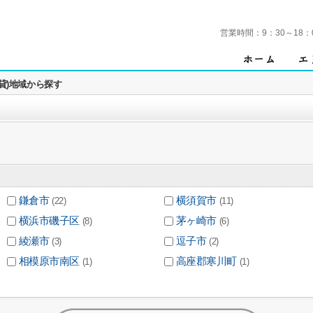
営業時間：
9：30～18：
賃貸)地域から探す
鎌倉市
横須賀市
(22)
(11)
横浜市磯子区
茅ヶ崎市
(8)
(6)
綾瀬市
逗子市
(3)
(2)
相模原市南区
高座郡寒川町
(1)
(1)