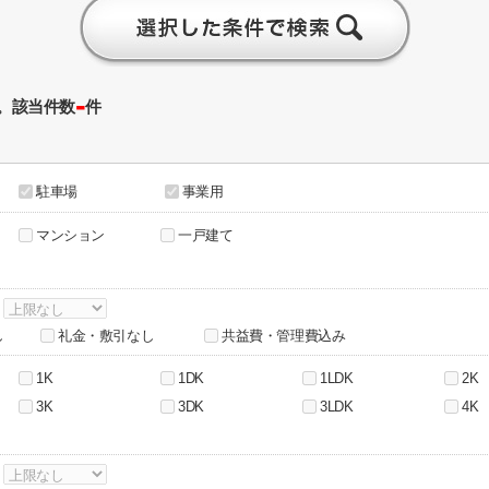
-
。該当件数
件
駐車場
事業用
マンション
一戸建て
～
し
礼金・敷引なし
共益費・管理費込み
1K
1DK
1LDK
2K
3K
3DK
3LDK
4K
～