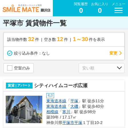
閲覧履歴
お気に入り
メニュー
0
0
平塚市 賃貸物件一覧
32
12
1～30
該当物件数
件
空き数
件
件を表示
変更
絞り込み条件：
なし
空室のみ
シティハイムコーポ広瀬
賃貸 | アパート
礼0
東海道本線
「
平塚
」駅 徒歩11分
東海道本線
「
大磯
」駅 徒歩40分
相模線
「
寒川
」駅 徒歩98分
築39年 / 17.17㎡
神奈川県
平塚市
平塚
１丁目10-2