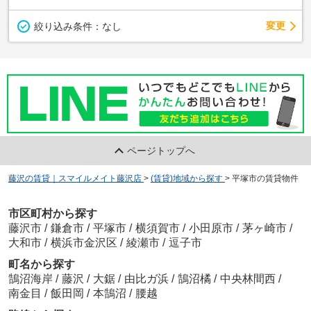
変更
絞り込み条件：
なし
ページトップへ
藤沢の賃貸｜スマイルメイト藤沢店
>
(賃貸)地域から探す
>
平塚市の賃貸物件
市区町村から探す
藤沢市
/
鎌倉市
/
平塚市
/
横須賀市
/
小田原市
/
茅ヶ崎市
/
大和市
/
横浜市金沢区
/
綾瀬市
/
逗子市
町名から探す
鵠沼海岸
/
藤沢
/
大鋸
/
由比ガ浜
/
鵠沼橘
/
中央林間西
/
南金目
/
飯田岡
/
本鵠沼
/
腰越