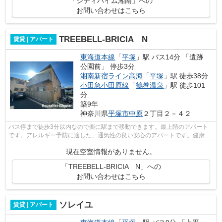
「シティハイム湘南」への
お問い合わせはこちら
TREEBELL-BRICIA N
賃貸 | アパート
東海道本線
「
平塚
」駅 バス14分 「遺跡
公園前」 停歩3分
湘南新宿ライン高海
「
平塚
」駅 徒歩38分
小田急小田原線
「
鶴巻温泉
」駅 徒歩101
分
築9年
神奈川県
平塚市
中原
２丁目２－４２
バス停まで徒歩3分以内なので楽に駅まで移動できます。最上階のアパート
です。アレルギー予防に適した、通気性の良い安心のアパートです。健康な
体は新鮮な空気を吸うところから。こち...
現在空室情報がありません。
「TREEBELL-BRICIA N」への
お問い合わせはこちら
ソレイユ
賃貸 | アパート