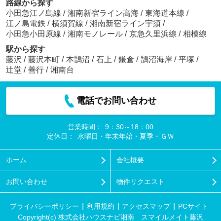
路線から探す
小田急江ノ島線
/
湘南新宿ライン高海
/
東海道本線
/
江ノ島電鉄
/
横須賀線
/
湘南新宿ライン宇須
/
小田急小田原線
/
湘南モノレール
/
京急久里浜線
/
相模線
駅から探す
藤沢
/
藤沢本町
/
本鵠沼
/
石上
/
鎌倉
/
鵠沼海岸
/
平塚
/
辻堂
/
善行
/
湘南台
電話でお問い合わせ
営業時間：
9：30～18：00
定休日：
水曜日・年末年始・夏季・ＧＷ
ホーム
会社概要
お問い合わせ
物件リクエスト
プライバシーポリシー
利用規約
アクセスマップ
PCサイト
Copyright(c) 株式会社ハウスナビ湘南 スマイルメイト藤沢