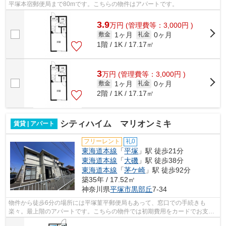
平塚本宿郵便局まで80mです。こちらの物件はアパートです。
3.9
万
円
(管理費等：3,000円 )
1ヶ月
0ヶ月
敷金
礼金
1階 / 1K / 17.17㎡
3
万
円
(管理費等：3,000円 )
1ヶ月
0ヶ月
敷金
礼金
2階 / 1K / 17.17㎡
シティハイム マリオンミキ
賃貸 | アパート
フリーレント
礼0
東海道本線
「
平塚
」駅 徒歩21分
東海道本線
「
大磯
」駅 徒歩38分
東海道本線
「
茅ケ崎
」駅 徒歩92分
築35年 / 17.52㎡
神奈川県
平塚市
黒部丘
7-34
物件から徒歩6分の場所には平塚菫平郵便局もあって、窓口での手続きも
楽々。最上階のアパートです。こちらの物件では初期費用をカードでお支払
いいただけます。こちらの物件はアパート...