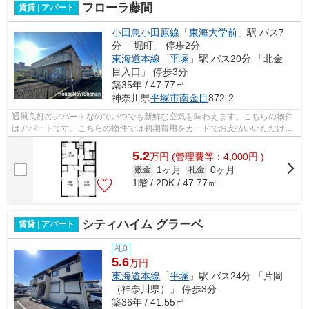
フローラ藤間
賃貸 | アパート
小田急小田原線
「
東海大学前
」駅 バス7
分 「堀町」 停歩2分
東海道本線
「
平塚
」駅 バス20分 「北金
目入口」 停歩3分
築35年 / 47.77㎡
神奈川県
平塚市
南金目
872-2
通風良好のアパートなのでいつでも新鮮な空気を味わえます。こちらの物件
はアパートです。こちらの物件では初期費用をカードでお支払いいただけま
す。
5.2
万
円
(管理費等：4,000円 )
1ヶ月
0ヶ月
敷金
礼金
1階 / 2DK / 47.77㎡
シティハイム グラーベ
賃貸 | アパート
礼0
5.6
万円
東海道本線
「
平塚
」駅 バス24分 「片岡
（神奈川県）」 停歩3分
築36年 / 41.55㎡