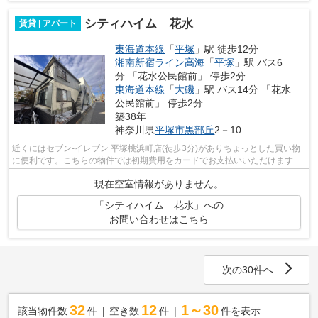
シティハイム 花水
賃貸 | アパート
東海道本線
「
平塚
」駅 徒歩12分
湘南新宿ライン高海
「
平塚
」駅 バス6
分 「花水公民館前」 停歩2分
東海道本線
「
大磯
」駅 バス14分 「花水
公民館前」 停歩2分
築38年
神奈川県
平塚市
黒部丘
2－10
近くにはセブン-イレブン 平塚桃浜町店(徒歩3分)がありちょっとした買い物
に便利です。こちらの物件では初期費用をカードでお支払いいただけます。
最寄りのバス停までは徒歩3分の立地...
現在空室情報がありません。
「シティハイム 花水」への
お問い合わせはこちら
次の30件へ
32
12
1～30
該当物件数
件
空き数
件
件を表示