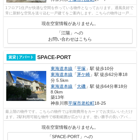
1フロア1住戸が快適な空間を作っている物件となっております。通風良好で
常に新鮮な空気を送り込む一戸建てをご案内します。こちらの物件は一戸建
てです。こちらは初期費用をカードで...
現在空室情報がありません。
「江陽」への
お問い合わせはこちら
SPACE-PORT
賃貸 | アパート
東海道本線
「
平塚
」駅 徒歩10分
東海道本線
「
茅ケ崎
」駅 徒歩62分車18
分 5.5km
東海道本線
「
大磯
」駅 徒歩64分車18分
8.0km
築13年
神奈川県
平塚市
老松町
18-25
最上階の物件です。こちらの物件では初期費用をカードでお支払いいただけ
ます。2駅利用可能な物件で移動範囲が広がります。使い勝手の良いアパー
トでイチオシの物件です。タイル張りの...
現在空室情報がありません。
「SPACE-PORT」への