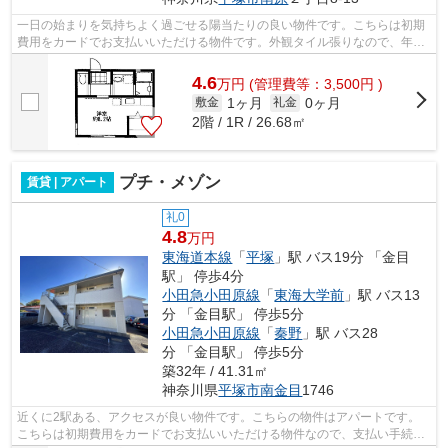
一日の始まりを気持ちよく過ごせる陽当たりの良い物件です。こちらは初期
費用をカードでお支払いいただける物件です。外観タイル張りなので、年月
とともに味わいが生まれてきます。こ...
4.6
万
円
(管理費等：3,500円 )
1ヶ月
0ヶ月
敷金
礼金
2階 / 1R / 26.68㎡
プチ・メゾン
賃貸 | アパート
礼0
4.8
万円
東海道本線
「
平塚
」駅 バス19分 「金目
駅」 停歩4分
小田急小田原線
「
東海大学前
」駅 バス13
分 「金目駅」 停歩5分
小田急小田原線
「
秦野
」駅 バス28
分 「金目駅」 停歩5分
築32年 / 41.31㎡
神奈川県
平塚市
南金目
1746
近くに2駅ある、アクセスが良い物件です。こちらの物件はアパートです。
こちらは初期費用をカードでお支払いいただける物件なので、支払い手続き