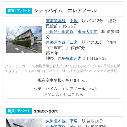
シティハイム エレアノール
賃貸 | アパート
東海道本線
「
平塚
」駅 バス12分 「纒公
民館前」 停歩5分
小田急小田原線
「
東海大学前
」駅 徒歩63
分
東海道本線
「
二宮
」駅 バス31分 「河内
（平塚市）」 停歩7分
築39年
神奈川県
平塚市
河内
２丁目15－13
クレジットカードで初期費用がお支払いいただけるので、決済の手間が軽減
できます。こちらの物件はアパートです。様々な場所へのアクセスが便利に
なる、2駅利用可能な物件です。陽当り...
現在空室情報がありません。
「シティハイム エレアノール」への
お問い合わせはこちら
space-port
賃貸 | アパート
東海道本線
「
平塚
」駅 徒歩10分
東海道本線
「
茅ケ崎
」駅 徒歩62分