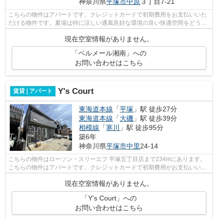
神奈川県
平塚市
中原
３丁目7-21
こちらの物件はアパートです。クレジットカードで初期費用をお支払いいた
だける物件です。夏場は特に涼しい通風良好な環境の良い快適空間をどう
ぞ。最上階の物件です。付近にある2つの...
現在空室情報がありません。
「ベルメール湘南」への
お問い合わせはこちら
Y's Court
賃貸 | アパート
東海道本線
「
平塚
」駅 徒歩27分
東海道本線
「
大磯
」駅 徒歩39分
相模線
「
寒川
」駅 徒歩95分
築6年
神奈川県
平塚市
中里
24-14
こちらの物件はローソン・スリーエフ 平塚五丁目店まで234mにあります。
こちらの物件はアパートです。クレジットカードで初期費用がお支払いいた
だけるので、決済の手間が軽減できます。
現在空室情報がありません。
「Y's Court」への
お問い合わせはこちら