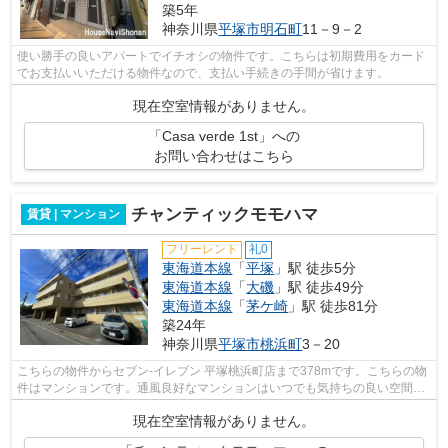
築5年
神奈川県
平塚市
明石町
11－9－2
使い勝手の良いアパートでイチオシの物件です。こちらは初期費用をカード
でお支払いいただける物件なので、支払い手続きの手間が省けます。
現在空室情報がありません。
「Casa verde 1st」への
お問い合わせはこちら
チャンティックモモハマ
賃貸 | マンション
フリーレント
礼0
東海道本線
「
平塚
」駅 徒歩5分
東海道本線
「
大磯
」駅 徒歩49分
東海道本線
「
茅ケ崎
」駅 徒歩81分
築24年
神奈川県
平塚市
桃浜町
3－20
こちらの物件からセブン-イレブン 平塚桃浜町店まで378mです。こちらの物
件はマンションです。通風良好なマンションはいつでも気持ちの良い空間で
す。
現在空室情報がありません。