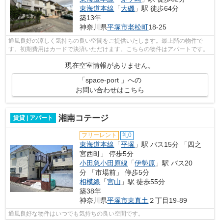
東海道本線
「
大磯
」駅 徒歩64分
築13年
神奈川県
平塚市
老松町
18-25
通風良好の涼しく気持ちの良い空間をご提供いたします。最上階の物件で
す。初期費用はカードで決済いただけます。こちらの物件はアパートです。
現在空室情報がありません。
「space-port 」への
お問い合わせはこちら
湘南コテージ
賃貸 | アパート
フリーレント
礼0
東海道本線
「
平塚
」駅 バス15分 「四之
宮西町」 停歩5分
小田急小田原線
「
伊勢原
」駅 バス20
分 「市場前」 停歩5分
相模線
「
宮山
」駅 徒歩55分
築38年
神奈川県
平塚市
東真土
２丁目19-89
通風良好な物件はいつでも気持ちの良い空間です。