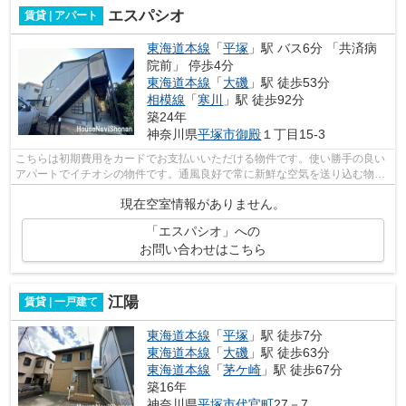
エスパシオ
賃貸 | アパート
東海道本線
「
平塚
」駅 バス6分 「共済病
院前」 停歩4分
東海道本線
「
大磯
」駅 徒歩53分
相模線
「
寒川
」駅 徒歩92分
築24年
神奈川県
平塚市
御殿
１丁目15-3
こちらは初期費用をカードでお支払いいただける物件です。使い勝手の良い
アパートでイチオシの物件です。通風良好で常に新鮮な空気を送り込む物件
をご案内します。
現在空室情報がありません。
「エスパシオ」への
お問い合わせはこちら
江陽
賃貸 | 一戸建て
東海道本線
「
平塚
」駅 徒歩7分
東海道本線
「
大磯
」駅 徒歩63分
東海道本線
「
茅ケ崎
」駅 徒歩67分
築16年
神奈川県
平塚市
代官町
27－7