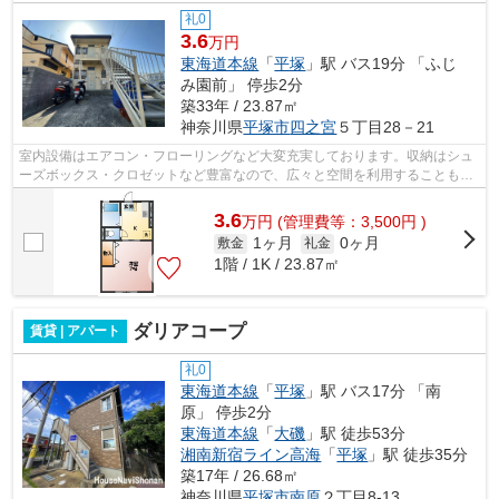
礼0
3.6
万円
東海道本線
「
平塚
」駅 バス19分 「ふじ
み園前」 停歩2分
築33年 / 23.87㎡
神奈川県
平塚市
四之宮
５丁目28－21
室内設備はエアコン・フローリングなど大変充実しております。収納はシュ
ーズボックス・クロゼットなど豊富なので、広々と空間を利用することも可
能です。モニター越しに来訪者を確認...
3.6
万
円
(管理費等：3,500円 )
1ヶ月
0ヶ月
敷金
礼金
1階 / 1K / 23.87㎡
ダリアコープ
賃貸 | アパート
礼0
東海道本線
「
平塚
」駅 バス17分 「南
原」 停歩2分
東海道本線
「
大磯
」駅 徒歩53分
湘南新宿ライン高海
「
平塚
」駅 徒歩35分
築17年 / 26.68㎡
神奈川県
平塚市
南原
２丁目8-13