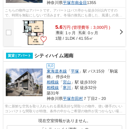
神奈川県
平塚市
南金目
1355
こちらの物件はアパートです。アパートはバス停から徒歩3分以内ですの
で、時間を無駄にしないで済みます。冬場の換気にも適した、風通しの良い
湿気が溜まりにくいアパートです。1フロ...
5.6
万
円
(管理費等：3,000円 )
1ヶ月
0ヶ月
敷金
礼金
1階 / 1LDK / 41.55㎡
シティハイム湘南
賃貸 | アパート
礼0
東海道本線
「
平塚
」駅 バス15分 「駒返
橋」 停歩4分
相模線
「
宮山
」駅 徒歩33分
相模線
「
寒川
」駅 徒歩32分
築31年
神奈川県
平塚市
田村
７丁目2－20
常に新鮮な空気を取り入れられる通風良好な間取りの物件。使い勝手のいい
コンパクトな間取りが特徴。条件の中からご希望の物件が見つからない場合
は、当社スタッフまでお気軽にお尋ね...
現在空室情報がありません。