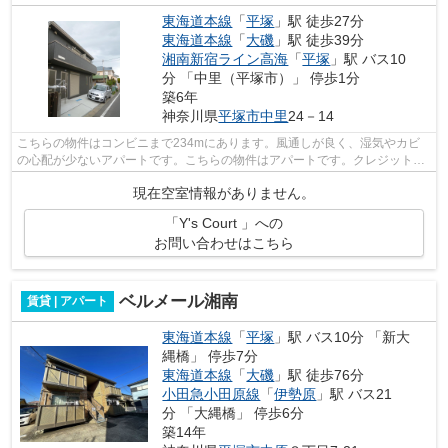
東海道本線
「
平塚
」駅 徒歩27分
東海道本線
「
大磯
」駅 徒歩39分
湘南新宿ライン高海
「
平塚
」駅 バス10
分 「中里（平塚市）」 停歩1分
築6年
神奈川県
平塚市
中里
24－14
こちらの物件はコンビニまで234mにあります。風通しが良く、湿気やカビ
の心配が少ないアパートです。こちらの物件はアパートです。クレジットカ
ードで初期費用をお支払いいただける物...
現在空室情報がありません。
「Y's Court 」への
お問い合わせはこちら
ベルメール湘南
賃貸 | アパート
東海道本線
「
平塚
」駅 バス10分 「新大
縄橋」 停歩7分
東海道本線
「
大磯
」駅 徒歩76分
小田急小田原線
「
伊勢原
」駅 バス21
分 「大縄橋」 停歩6分
築14年