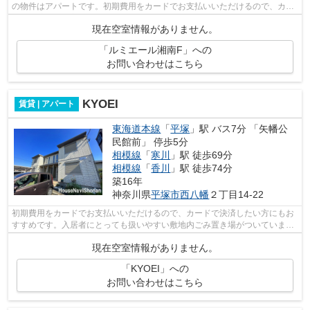
の物件はアパートです。初期費用をカードでお支払いいただけるので、カー
ドで決済したい方にもおすすめです。...
現在空室情報がありません。
「ルミエール湘南F」への
お問い合わせはこちら
KYOEI
賃貸 | アパート
東海道本線
「
平塚
」駅 バス7分 「矢幡公
民館前」 停歩5分
相模線
「
寒川
」駅 徒歩69分
相模線
「
香川
」駅 徒歩74分
築16年
神奈川県
平塚市
西八幡
２丁目14-22
初期費用をカードでお支払いいただけるので、カードで決済したい方にもお
すすめです。入居者にとっても扱いやすい敷地内ごみ置き場がついていま
す。こちらの物件はアパートです。四季...
現在空室情報がありません。
「KYOEI」への
お問い合わせはこちら