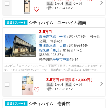
1ヶ月
0ヶ月
敷金
礼金
2階 / 1K / 24.63㎡
シティハイム ユーハイム湘南
賃貸 | アパート
3.6
万円
東海道本線
「
平塚
」駅 バス7分 「桜ヶ丘
公園」 停歩4分
東海道本線
「
大磯
」駅 徒歩39分
相模線
「
寒川
」駅 徒歩107分
築32年 / 23.87㎡
神奈川県
平塚市
中里
43-14
コンビニ「ローソン・スリーエフ 平塚五丁目店」が295m以内にある物件で
す。こちらの物件はアパートです。敷地内にごみ置き場のある物件です。こ
ちらの物件では初期費用をカードでお支...
3.6
万
円
(管理費等：3,000円 )
1ヶ月
0ヶ月
敷金
礼金
1階 / 1K / 23.87㎡
シティハイム 壱番館
賃貸 | アパート