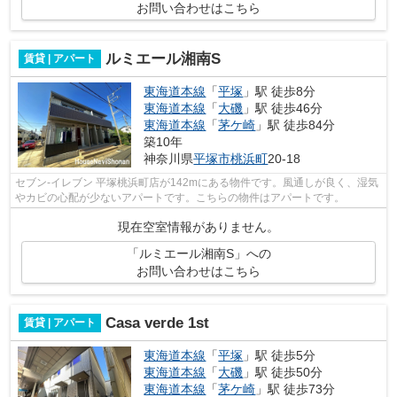
お問い合わせはこちら
ルミエール湘南S
賃貸 | アパート
東海道本線
「
平塚
」駅 徒歩8分
東海道本線
「
大磯
」駅 徒歩46分
東海道本線
「
茅ケ崎
」駅 徒歩84分
築10年
神奈川県
平塚市
桃浜町
20-18
セブン-イレブン 平塚桃浜町店が142mにある物件です。風通しが良く、湿気
やカビの心配が少ないアパートです。こちらの物件はアパートです。
現在空室情報がありません。
「ルミエール湘南S」への
お問い合わせはこちら
Casa verde 1st
賃貸 | アパート
東海道本線
「
平塚
」駅 徒歩5分
東海道本線
「
大磯
」駅 徒歩50分
東海道本線
「
茅ケ崎
」駅 徒歩73分