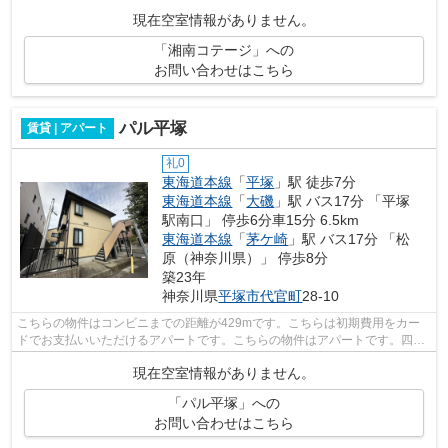
現在空室情報がありません。
「湘南コテージ」への
お問い合わせはこちら
パル平塚
賃貸 | アパート
礼0
東海道本線
「
平塚
」駅 徒歩7分
東海道本線
「
大磯
」駅 バス17分 「平塚
駅南口」 停歩6分車15分 6.5km
東海道本線
「
茅ケ崎
」駅 バス17分 「松
原（神奈川県）」 停歩8分
築23年
神奈川県
平塚市
代官町
28-10
こちらの物件はコンビニまでの距離が429mです。こちらは初期費用をカー
ドでお支払いいただけるアパートです。こちらの物件はアパートです。四季
折々の風を感じられる通風良好な快適の...
現在空室情報がありません。
「パル平塚」への
お問い合わせはこちら