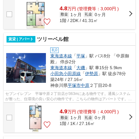
の手間が省けます。
4.8
万
円
(管理費等：3,000円 )
1ヶ月
0ヶ月
敷金
礼金
1階 / 2DK / 41.31㎡
ツリーベル館
賃貸 | アパート
礼0
東海道本線
「
平塚
」駅 バス8分 「中原御
殿」 停歩2分
東海道本線
「
大磯
」駅 車15分 5.9km
小田急小田原線
「
伊勢原
」駅 徒歩78分
築24年 / 27.16㎡
神奈川県
平塚市
中原
２丁目20-8
セブンイレブン 平塚中原２丁目店が363mにある物件です。通風システム
が整った、住環境の良い安心の物件です。こちらの物件はアパートです。始
発駅近くだと朝の混雑する時間でも電車...
4.9
万
円
(管理費等：4,000円 )
1ヶ月
0ヶ月
敷金
礼金
1階 / 1K / 27.16㎡