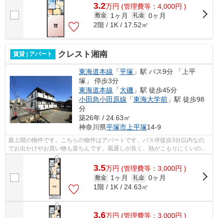
3.2
万
円
(管理費等：4,000円 )
1ヶ月
0ヶ月
敷金
礼金
2階 / 1K / 17.52㎡
クレスト湘南
賃貸 | アパート
東海道本線
「
平塚
」駅 バス9分 「上平
塚」 停歩3分
東海道本線
「
大磯
」駅 徒歩45分
小田急小田原線
「
東海大学前
」駅 徒歩98
分
築26年 / 24.63㎡
神奈川県
平塚市
上平塚
14-9
最上階の物件です。こちらの物件はアパートです。バス停徒歩3分以内なの
でお出かけやお買い物も楽ちんです。風通しが良く、熱がこもりにくいの
で、室内が暑くなりにくいです。
3.5
万
円
(管理費等：3,000円 )
1ヶ月
0ヶ月
敷金
礼金
1階 / 1K / 24.63㎡
3.6
万
円
(管理費等：3,000円 )