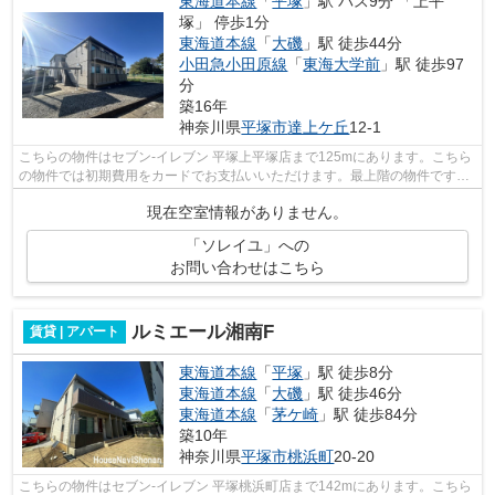
東海道本線
「
平塚
」駅 バス9分 「上平
塚」 停歩1分
東海道本線
「
大磯
」駅 徒歩44分
小田急小田原線
「
東海大学前
」駅 徒歩97
分
築16年
神奈川県
平塚市
達上ケ丘
12-1
こちらの物件はセブン-イレブン 平塚上平塚店まで125mにあります。こちら
の物件では初期費用をカードでお支払いいただけます。最上階の物件です。
こちらの物件はアパートです。
現在空室情報がありません。
「ソレイユ」への
お問い合わせはこちら
ルミエール湘南F
賃貸 | アパート
東海道本線
「
平塚
」駅 徒歩8分
東海道本線
「
大磯
」駅 徒歩46分
東海道本線
「
茅ケ崎
」駅 徒歩84分
築10年
神奈川県
平塚市
桃浜町
20-20
こちらの物件はセブン-イレブン 平塚桃浜町店まで142mにあります。こちら