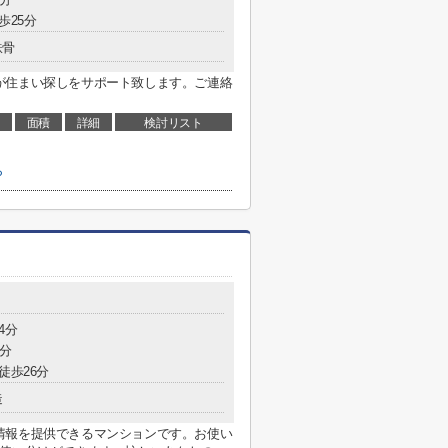
歩25分
鉄骨
が住まい探しをサポート致します。ご連絡
。
面積
詳細
検討リスト
ら
4分
4分
徒歩26分
造
情報を提供できるマンションです。お使い