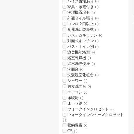
バイク置場あり
(-)
家具・家電付き
(-)
洗濯機置場有
(-)
外観タイル張り
(-)
コンロ２口以上
(-)
食器洗い乾燥機
(-)
システムキッチン
(-)
対面式キッチン
(-)
バス・トイレ別
(-)
追焚機能浴室
(-)
浴室乾燥機
(-)
温水洗浄便座
(-)
洗面台
(-)
洗髪洗面化粧台
(-)
シャワー
(-)
独立洗面台
(-)
エアコン
(-)
床暖房
(-)
床下収納
(-)
ウォークインクロゼット
(-)
ウォークインシューズクロゼット
(-)
収納豊富
(-)
CS
(-)