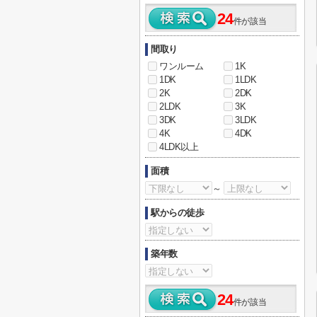
24
件が該当
間取り
ワンルーム
1K
1DK
1LDK
2K
2DK
2LDK
3K
3DK
3LDK
4K
4DK
4LDK以上
面積
～
駅からの徒歩
築年数
24
件が該当