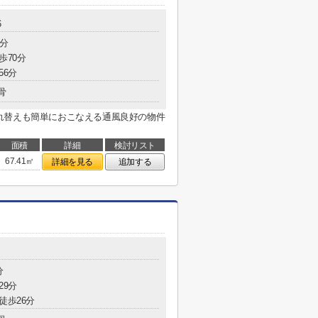
6
1分
歩70分
56分
骨
れ替えも簡単におこなえる通風良好の物件
面積
詳細
検討リスト
67.41㎡
詳細を見る
追加する
分
29分
徒歩26分