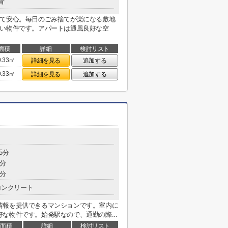
骨
くて安心。毎日のごみ捨てが楽になる敷地
高い物件です。アパートは通風良好な空
面積
詳細
検討リスト
0.33㎡
詳細を見る
追加する
0.33㎡
詳細を見る
追加する
5分
2分
6分
コンクリート
情報を提供できるマンションです。室内に
な物件です。始発駅なので、通勤の際...
面積
詳細
検討リスト