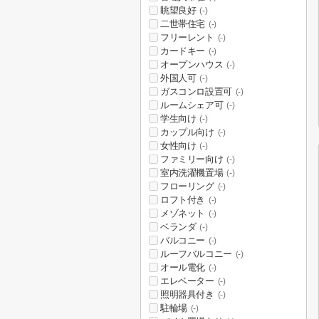
眺望良好
(-)
二世帯住宅
(-)
フリーレント
(-)
カードキー
(-)
オープンハウス
(-)
外国人可
(-)
ガスコンロ設置可
(-)
ルームシェア可
(-)
学生向け
(-)
カップル向け
(-)
女性向け
(-)
ファミリー向け
(-)
室内洗濯機置場
(-)
フローリング
(-)
ロフト付き
(-)
メゾネット
(-)
ベランダ
(-)
バルコニー
(-)
ルーフバルコニー
(-)
オール電化
(-)
エレベーター
(-)
照明器具付き
(-)
駐輪場
(-)