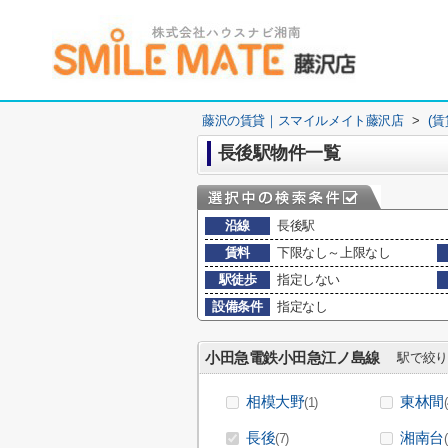
藤沢の賃貸｜スマイルメイト藤沢店
>
(
長後駅物件一覧
沿線
長後駅
賃料
下限なし～上限なし
駅徒歩
指定しない
設備条件
指定なし
小田急電鉄小田急江ノ島線
駅で絞り
相模大野
東林間
(1)
長後
湘南台
(7)