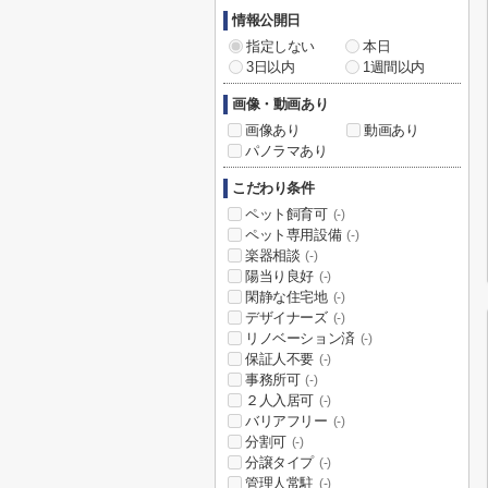
情報公開日
指定しない
本日
3日以内
1週間以内
画像・動画あり
画像あり
動画あり
パノラマあり
こだわり条件
ペット飼育可
(-)
ペット専用設備
(-)
楽器相談
(-)
陽当り良好
(-)
閑静な住宅地
(-)
デザイナーズ
(-)
リノベーション済
(-)
保証人不要
(-)
事務所可
(-)
２人入居可
(-)
バリアフリー
(-)
分割可
(-)
分譲タイプ
(-)
管理人常駐
(-)