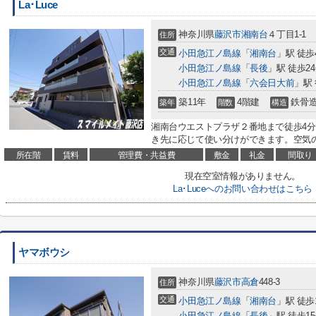
La･Luce
神奈川県
藤沢市
湘南台
４丁目1-1
住所
交通
小田急江ノ島線
「
湘南台
」駅 徒歩
小田急江ノ島線
「
長後
」駅 徒歩2
小田急江ノ島線
「
六会日大前
」駅 
築11年
4階建
鉄骨
築年
階数
構造
湘南台ウエストプラザ２番地まで徒歩4分
き先に応じて使い分けができます。空気の
所在階
賃料
管理費・共益費
敷金
礼金
間取り
現在空室情報がありません。
La･Luceへのお問い合わせはこちら
ヤマボウシ
神奈川県
藤沢市
高倉
448-3
住所
交通
小田急江ノ島線
「
湘南台
」駅 徒歩
小田急江ノ島線
「
長後
」駅 徒歩1