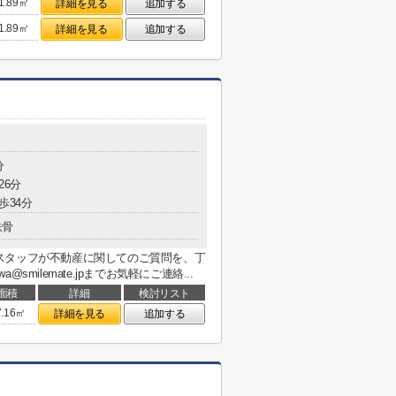
1.89㎡
詳細を見る
追加する
1.89㎡
詳細を見る
追加する
分
26分
歩34分
鉄骨
スタッフが不動産に関してのご質問を、丁
awa@smilemate.jpまでお気軽にご連絡...
面積
詳細
検討リスト
7.16㎡
詳細を見る
追加する