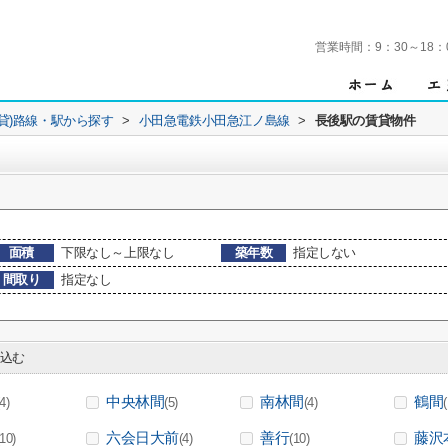
営業時間：
9：30～18：
賃貸)路線・駅から探す
>
小田急電鉄小田急江ノ島線
>
長後駅の賃貸物件
面積
下限なし～上限なし
築年数
指定しない
間取り
指定なし
込む
中央林間
南林間
鶴間
(4)
(5)
(4)
(
六会日大前
善行
藤沢
(10)
(4)
(10)