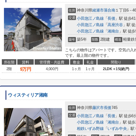
神奈川県
綾瀬市
落合南
１丁目6－4
住所
交通
小田急江ノ島線
「
長後
」駅 徒歩4
小田急江ノ島線
「
高座渋谷
」駅 徒
小田急江ノ島線
「
湘南台
」駅 徒歩
築5年
2階建
軽量鉄
築年
階数
構造
こちらの物件はアパートです。空気の入
です。最上階の物件です。
所在階
賃料
管理費・共益費
敷金
礼金
間取り
9
万円
2階
4,000円
1ヶ月
1ヶ月
2LDK＋1S(納戸)
ウィスティリア湘南
神奈川県
藤沢市
長後
745
住所
交通
小田急江ノ島線
「
長後
」駅 徒歩6
小田急江ノ島線
「
湘南台
」駅 徒歩
相鉄いずみ野線
「
いずみ中央
」駅 