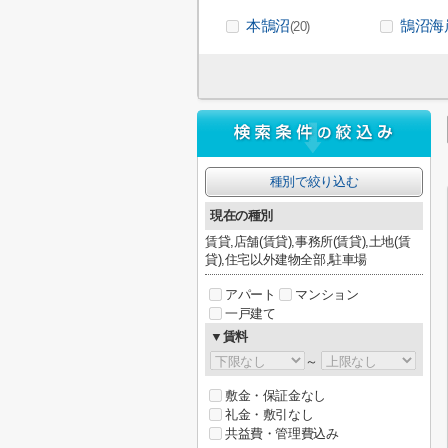
本鵠沼
鵠沼海
(20)
種別で絞り込む
現在の種別
賃貸,店舗(賃貸),事務所(賃貸),土地(賃
貸),住宅以外建物全部,駐車場
アパート
マンション
一戸建て
▼賃料
～
敷金・保証金なし
礼金・敷引なし
共益費・管理費込み