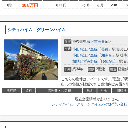
10.8
万円
1階
3,000円
2ヶ月
1ヶ月
2DK
5
シティハイム グリーンハイム
神奈川県
藤沢市
高倉
539
住所
交通
小田急江ノ島線
「
長後
」駅 徒歩1
小田急江ノ島線
「
湘南台
」駅 徒歩
相鉄いずみ野線
「
ゆめが丘
」駅 徒
築34年
2階建
軽量
築年
階数
構造
こちらの物件はアパートです。周辺に2
出しの負担が軽減できる敷地内ごみ置き
所在階
賃料
管理費・共益費
敷金
礼金
間取り
現在空室情報がありません。
シティハイム グリーンハイムへのお問い合わ