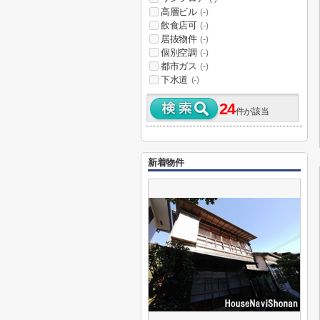
高層ビル
(-)
飲食店可
(-)
居抜物件
(-)
個別空調
(-)
都市ガス
(-)
下水道
(-)
24
件が該当
新着物件