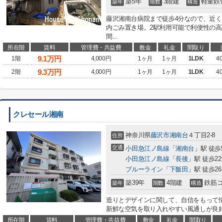
築5年
3階建
軽量鉄
築年
階数
構造
藤沢湘南台病院まで徒歩4分なので、近
内ごみ置き場。2駅利用可能で利便性の
間...
所在階
賃料
管理費・共益費
敷金
礼金
間取り
9.1
万円
1階
4,000円
1ヶ月
1ヶ月
1LDK
4
9.3
万円
2階
4,000円
1ヶ月
1ヶ月
1LDK
4
クレセール湘南
神奈川県
藤沢市
湘南台
４丁目2-8
住所
交通
小田急江ノ島線
「
湘南台
」駅 徒歩
小田急江ノ島線
「
長後
」駅 徒歩2
ブルーライン
「
下飯田
」駅 徒歩2
築39年
4階建
鉄筋
築年
階数
構造
造りとデザインに関して、自信をもって
新鮮な空気を取り入れやすい風通しが良好
所在階
賃料
管理費・共益費
敷金
礼金
間取り