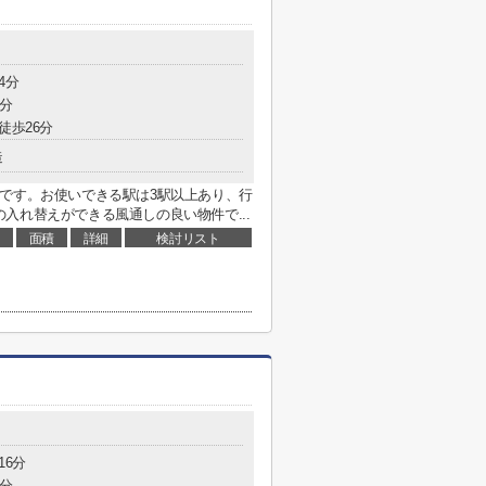
4分
4分
徒歩26分
造
です。お使いできる駅は3駅以上あり、行
入れ替えができる風通しの良い物件で...
面積
詳細
検討リスト
16分
5分