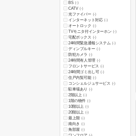
BS
(-)
CATV
(-)
光ファイバー
(-)
インターネット対応
(-)
オートロック
(-)
TVモニタ付インターホン
(-)
宅配ボックス
(-)
24時間緊急通報システム
(-)
ディンプルキー
(-)
防犯カメラ
(-)
24時間有人管理
(-)
フロントサービス
(-)
24時間ゴミ出し可
(-)
住戸内覧可能
(-)
コンシェルジュサービス
(-)
駐車場あり
(-)
2階以上
(-)
1階の物件
(-)
10階以上
(-)
20階以上
(-)
最上階
(-)
南向き
(-)
角部屋
(-)
ワンフロア
(-)