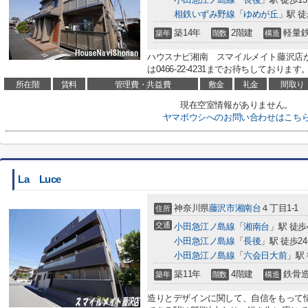
相鉄いずみ野線
「
ゆめが丘
」駅 徒
築14年
2階建
軽量
築年
階数
構造
ハウスナビ湘南 スマイルメイト藤沢店
は0466-22-4231までお待ちしております
所在階
賃料
管理費・共益費
敷金
礼金
間取り
現在空室情報がありません。
ヤマボウシへのお問い合わせはこち
La Luce
神奈川県
藤沢市
湘南台
４丁目1-1
住所
交通
小田急江ノ島線
「
湘南台
」駅 徒歩
小田急江ノ島線
「
長後
」駅 徒歩2
小田急江ノ島線
「
六会日大前
」駅 
築11年
4階建
鉄骨
築年
階数
構造
造りとデザインに関して、自信をもって