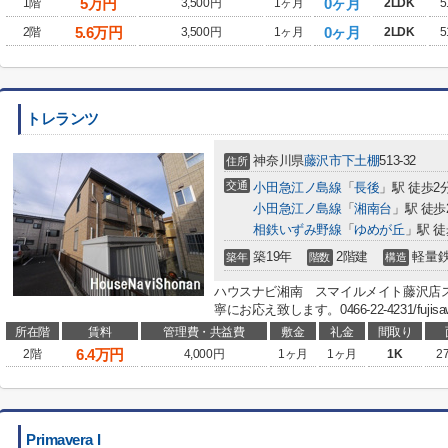
5
万円
0ヶ月
1階
3,500円
1ヶ月
2LDK
5
5.6
万円
0ヶ月
2階
3,500円
1ヶ月
2LDK
5
トレランツ
神奈川県
藤沢市
下土棚
513-32
住所
交通
小田急江ノ島線
「
長後
」駅 徒歩2
小田急江ノ島線
「
湘南台
」駅 徒歩
相鉄いずみ野線
「
ゆめが丘
」駅 徒
築19年
2階建
軽量
築年
階数
構造
ハウスナビ湘南 スマイルメイト藤沢店
寧にお応え致します。0466-22-4231/fujis
所在階
賃料
管理費・共益費
敷金
礼金
間取り
6.4
万円
2階
4,000円
1ヶ月
1ヶ月
1K
2
Primavera I