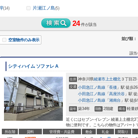
岸
片瀬江ノ島
(14)
(5)
24
件が該当
並び順：
空室物件のみ表示
該当
シティハイム ソファレ A
神奈川県
綾瀬市
上土棚北
３丁目23
住所
交通
小田急江ノ島線
「
長後
」駅 徒歩2
小田急江ノ島線
「
高座渋谷
」駅 徒
小田急江ノ島線
「
湘南台
」駅 徒歩
築34年
2階建
軽量
築年
階数
構造
近くにはセブン‐イレブン 綾瀬上土棚北3
物に便利です。こちらの物件はアパートで
所在階
賃料
管理費・共益費
敷金
礼金
間取り