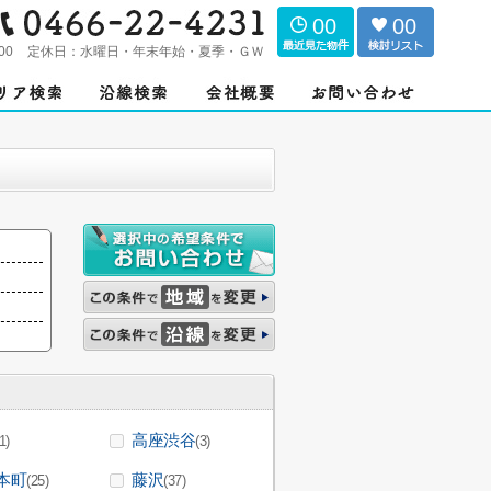
00
00
00
定休日：
水曜日・年末年始・夏季・ＧＷ
高座渋谷
1)
(3)
本町
藤沢
(25)
(37)