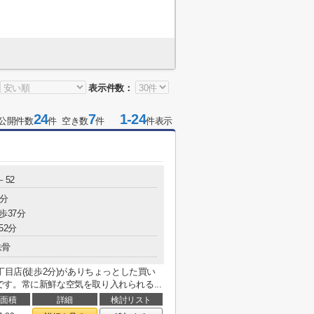
表示件数：
24
7
1-24
公開件数
件 空き数
件
件表示
－52
6分
歩37分
52分
鉄骨
丁目店(徒歩2分)がありちょっとした買い
す。常に新鮮な空気を取り入れられる...
面積
詳細
検討リスト