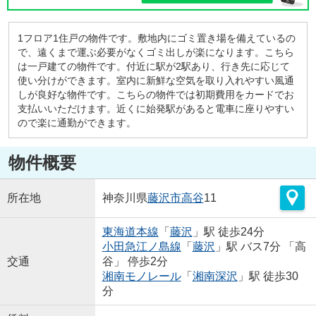
1フロア1住戸の物件です。敷地内にゴミ置き場を備えているの
で、遠くまで運ぶ必要がなくゴミ出しが楽になります。こちら
は一戸建ての物件です。付近に駅が2駅あり、行き先に応じて
使い分けができます。室内に新鮮な空気を取り入れやすい風通
しが良好な物件です。こちらの物件では初期費用をカードでお
支払いいただけます。近くに始発駅があると電車に座りやすい
ので楽に通勤ができます。
物件概要
所在地
神奈川県
藤沢市
高谷
11
東海道本線
「
藤沢
」駅 徒歩24分
小田急江ノ島線
「
藤沢
」駅 バス7分 「高
交通
谷」 停歩2分
湘南モノレール
「
湘南深沢
」駅 徒歩30
分