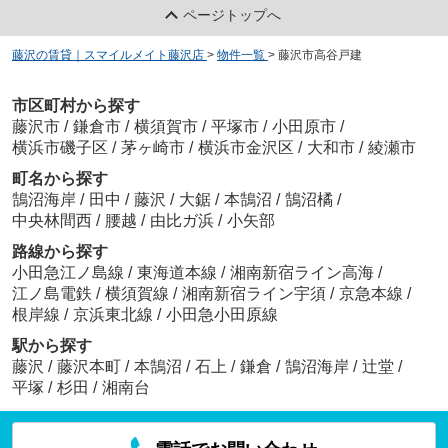
ページトップへ
藤沢の賃貸｜スマイルメイト藤沢店
>
物件一覧
>
藤沢市高谷戸建
市区町村から探す
藤沢市
/
鎌倉市
/
横須賀市
/
平塚市
/
小田原市
/
横浜市磯子区
/
茅ヶ崎市
/
横浜市金沢区
/
大和市
/
綾瀬市
町名から探す
鵠沼海岸
/
田中
/
藤沢
/
大鋸
/
本鵠沼
/
鵠沼橘
/
中央林間西
/
腰越
/
由比ガ浜
/
小矢部
路線から探す
小田急江ノ島線
/
東海道本線
/
湘南新宿ライン高海
/
江ノ島電鉄
/
横須賀線
/
湘南新宿ライン宇須
/
京急本線
/
根岸線
/
京浜東北線
/
小田急小田原線
駅から探す
藤沢
/
藤沢本町
/
本鵠沼
/
石上
/
鎌倉
/
鵠沼海岸
/
辻堂
/
平塚
/
杉田
/
湘南台