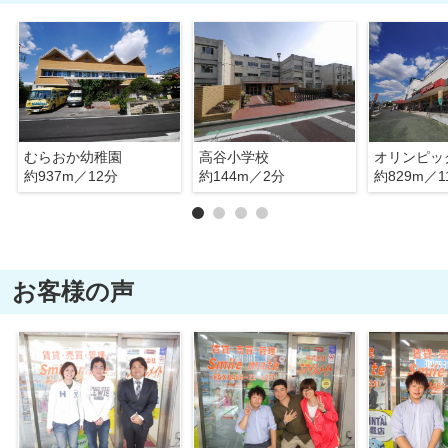
むらおか幼稚園
高谷小学校
オリンピッ
約937m／12分
約144m／2分
約829m／1
お客様の声