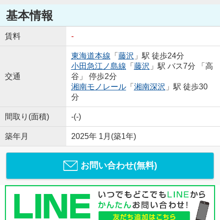
基本情報
賃料
-
東海道本線
「
藤沢
」駅 徒歩24分
小田急江ノ島線
「
藤沢
」駅 バス7分 「高
交通
谷」 停歩2分
湘南モノレール
「
湘南深沢
」駅 徒歩30
分
間取り(面積)
-(-)
築年月
2025年 1月(築1年)
お問い合わせ(無料)