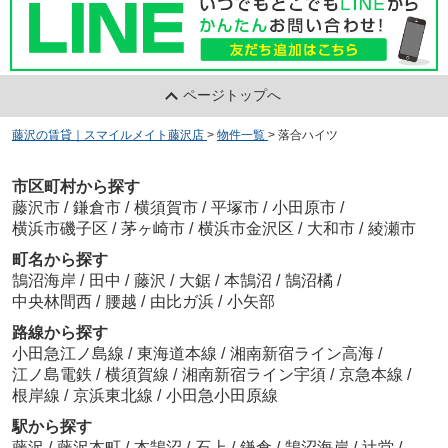
ページトップへ
藤沢の賃貸｜スマイルメイト藤沢店
>
物件一覧
>
落合ハイツ
市区町村から探す
藤沢市
/
鎌倉市
/
横須賀市
/
平塚市
/
小田原市
/
横浜市磯子区
/
茅ヶ崎市
/
横浜市金沢区
/
大和市
/
綾瀬市
町名から探す
鵠沼海岸
/
田中
/
藤沢
/
大鋸
/
本鵠沼
/
鵠沼橘
/
中央林間西
/
腰越
/
由比ガ浜
/
小矢部
路線から探す
小田急江ノ島線
/
東海道本線
/
湘南新宿ライン高海
/
江ノ島電鉄
/
横須賀線
/
湘南新宿ライン宇須
/
京急本線
/
根岸線
/
京浜東北線
/
小田急小田原線
駅から探す
藤沢
/
藤沢本町
/
本鵠沼
/
石上
/
鎌倉
/
鵠沼海岸
/
辻堂
/