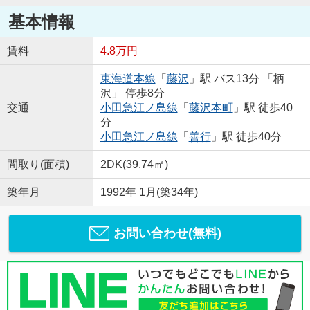
基本情報
賃料
4.8万円
東海道本線
「
藤沢
」駅 バス13分 「柄
沢」 停歩8分
交通
小田急江ノ島線
「
藤沢本町
」駅 徒歩40
分
小田急江ノ島線
「
善行
」駅 徒歩40分
間取り(面積)
2DK(39.74㎡)
築年月
1992年 1月(築34年)
お問い合わせ(無料)