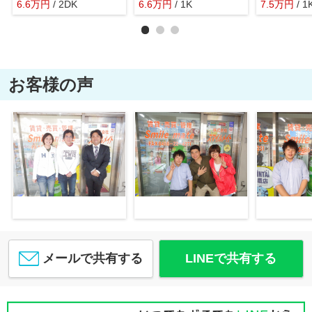
6.6
万
円
/ 2DK
6.6
万
円
/ 1K
7.5
万
円
/ 1
お客様の声
メールで共有する
LINEで共有する