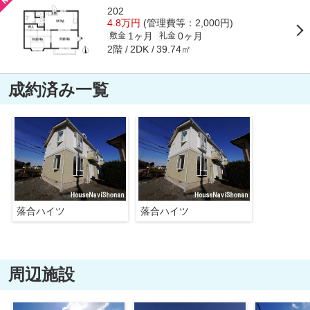
202
4.8万円
(管理費等：2,000円)
1ヶ月
0ヶ月
敷金
礼金
2階
39.74㎡
2DK
成約済み一覧
落合ハイツ
落合ハイツ
周辺施設