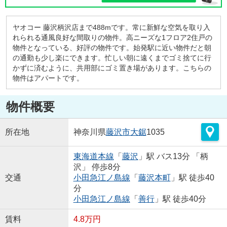
ヤオコー 藤沢柄沢店まで488mです。常に新鮮な空気を取り入
れられる通風良好な間取りの物件。高ニーズな1フロア2住戸の
物件となっている、好評の物件です。始発駅に近い物件だと朝
の通勤も少し楽にできます。忙しい朝に遠くまでゴミ捨てに行
かずに済むように、共用部にゴミ置き場があります。こちらの
物件はアパートです。
物件概要
所在地
神奈川県
藤沢市
大鋸
1035
東海道本線
「
藤沢
」駅 バス13分 「柄
沢」 停歩8分
交通
小田急江ノ島線
「
藤沢本町
」駅 徒歩40
分
小田急江ノ島線
「
善行
」駅 徒歩40分
賃料
4.8万円