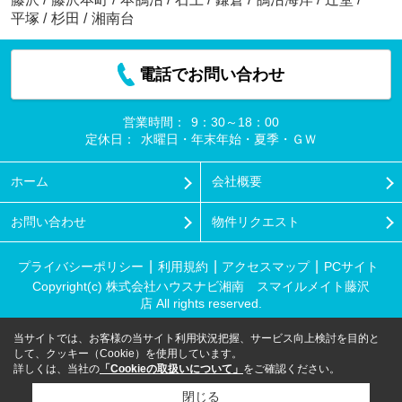
平塚
/
杉田
/
湘南台
電話でお問い合わせ
営業時間：
9：30～18：00
定休日：
水曜日・年末年始・夏季・ＧＷ
ホーム
会社概要
お問い合わせ
物件リクエスト
プライバシーポリシー
利用規約
アクセスマップ
PCサイト
Copyright(c) 株式会社ハウスナビ湘南 スマイルメイト藤沢
店 All rights reserved.
当サイトでは、お客様の当サイト利用状況把握、サービス向上検討を目的と
して、クッキー（Cookie）を使用しています。
詳しくは、当社の
「Cookieの取扱いについて」
をご確認ください。
閉じる