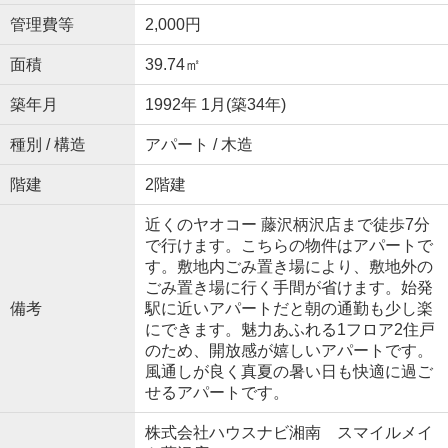
管理費等
2,000円
面積
39.74㎡
築年月
1992年 1月(築34年)
種別 / 構造
アパート / 木造
階建
2階建
近くのヤオコー 藤沢柄沢店まで徒歩7分
で行けます。こちらの物件はアパートで
す。敷地内ごみ置き場により、敷地外の
ごみ置き場に行く手間が省けます。始発
備考
駅に近いアパートだと朝の通勤も少し楽
にできます。魅力あふれる1フロア2住戸
のため、開放感が嬉しいアパートです。
風通しが良く真夏の暑い日も快適に過ご
せるアパートです。
株式会社ハウスナビ湘南 スマイルメイ