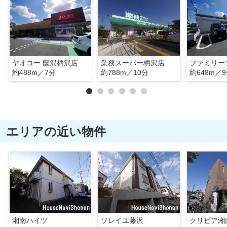
ヤオコー 藤沢柄沢店
業務スーパー柄沢店
約488m／7分
約788m／10分
約648m／
エリアの近い物件
湘南ハイツ
ソレイユ藤沢
クリビア湘