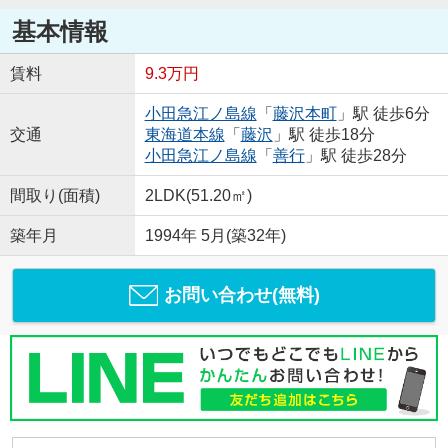
基本情報
賃料
9.3万円
小田急江ノ島線
「
藤沢本町
」駅 徒歩6分
交通
東海道本線
「
藤沢
」駅 徒歩18分
小田急江ノ島線
「
善行
」駅 徒歩28分
間取り(面積)
2LDK(51.20㎡)
築年月
1994年 5月(築32年)
お問い合わせ(無料)