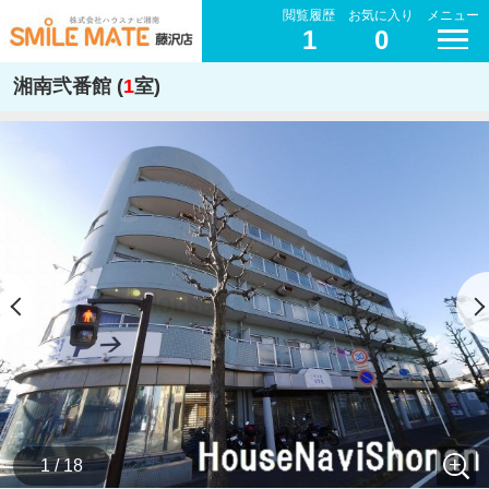
閲覧履歴
お気に入り
メニュー
1
0
湘南弐番館 (
1
室)
1 / 18