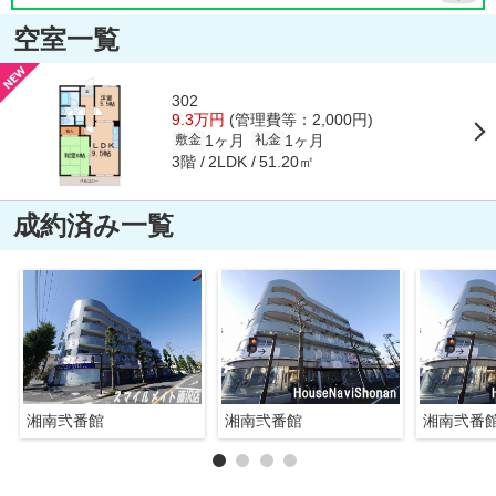
空室一覧
302
9.3万円
(管理費等：2,000円)
1ヶ月
1ヶ月
敷金
礼金
3階
51.20㎡
2LDK
成約済み一覧
湘南弐番館
湘南弐番館
湘南弐番