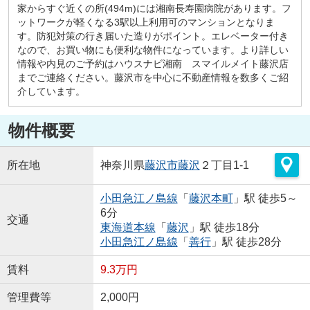
家からすぐ近くの所(494m)には湘南長寿園病院があります。フ
ットワークが軽くなる3駅以上利用可のマンションとなりま
す。防犯対策の行き届いた造りがポイント。エレベーター付き
なので、お買い物にも便利な物件になっています。より詳しい
情報や内見のご予約はハウスナビ湘南 スマイルメイト藤沢店
までご連絡ください。藤沢市を中心に不動産情報を数多くご紹
介しています。
物件概要
所在地
神奈川県
藤沢市
藤沢
２丁目1-1
小田急江ノ島線
「
藤沢本町
」駅 徒歩5～
6分
交通
東海道本線
「
藤沢
」駅 徒歩18分
小田急江ノ島線
「
善行
」駅 徒歩28分
賃料
9.3万円
管理費等
2,000円