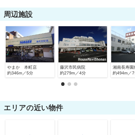
周辺施設
やまか 本町店
藤沢市民病院
湘南長寿園
約346m／5分
約279m／4分
約494m／
エリアの近い物件