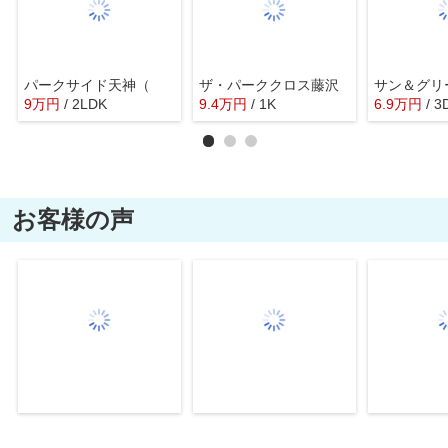
パークサイド天神（
ザ・パーククロス藤沢
サン＆グリ
9
万
円
/ 2LDK
9.4
万
円
/ 1K
6.9
万
円
/ 3
お客様の声