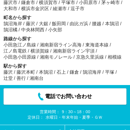
藤沢市
/
鎌倉市
/
横須賀市
/
平塚市
/
小田原市
/
茅ヶ崎市
/
大和市
/
横浜市金沢区
/
綾瀬市
/
逗子市
町名から探す
鵠沼海岸
/
藤沢
/
大鋸
/
飯田岡
/
由比ガ浜
/
腰越
/
本鵠沼
/
鵠沼橘
/
中央林間西
/
小矢部
路線から探す
小田急江ノ島線
/
湘南新宿ライン高海
/
東海道本線
/
江ノ島電鉄
/
横須賀線
/
湘南新宿ライン宇須
/
小田急小田原線
/
湘南モノレール
/
京急久里浜線
/
相模線
駅から探す
藤沢
/
藤沢本町
/
本鵠沼
/
石上
/
鎌倉
/
鵠沼海岸
/
平塚
/
辻堂
/
善行
/
湘南台
電話でお問い合わせ
営業時間：
9：30～18：00
定休日：
水曜日・年末年始・夏季・ＧＷ