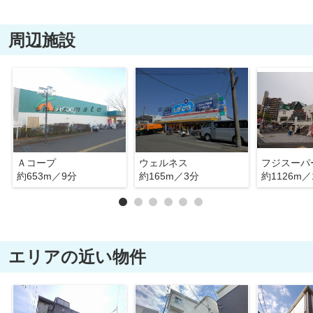
周辺施設
Ａコープ
ウェルネス
フジスーパ
約653m／9分
約165m／3分
約1126m／
エリアの近い物件