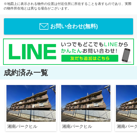
※地図上に表示される物件の位置は付近住所に所在することを表すものであり、実際
の物件所在地とは異なる場合がございます。
お問い合わせ(無料)
成約済み一覧
湘南パークヒル
湘南パークヒル
湘南パー