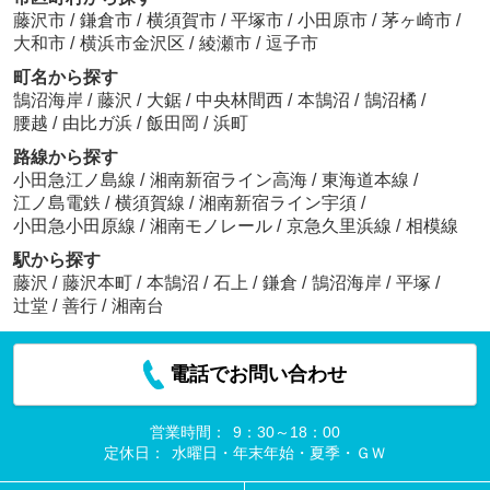
藤沢市
/
鎌倉市
/
横須賀市
/
平塚市
/
小田原市
/
茅ヶ崎市
/
大和市
/
横浜市金沢区
/
綾瀬市
/
逗子市
町名から探す
鵠沼海岸
/
藤沢
/
大鋸
/
中央林間西
/
本鵠沼
/
鵠沼橘
/
腰越
/
由比ガ浜
/
飯田岡
/
浜町
路線から探す
小田急江ノ島線
/
湘南新宿ライン高海
/
東海道本線
/
江ノ島電鉄
/
横須賀線
/
湘南新宿ライン宇須
/
小田急小田原線
/
湘南モノレール
/
京急久里浜線
/
相模線
駅から探す
藤沢
/
藤沢本町
/
本鵠沼
/
石上
/
鎌倉
/
鵠沼海岸
/
平塚
/
辻堂
/
善行
/
湘南台
電話でお問い合わせ
営業時間：
9：30～18：00
定休日：
水曜日・年末年始・夏季・ＧＷ