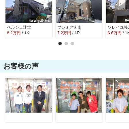
ペルシェ辻堂
プレミア湘南
ソレイユ藤
8.2
万
円
/ 1K
7.2
万
円
/ 1R
6.6
万
円
/ 1
お客様の声