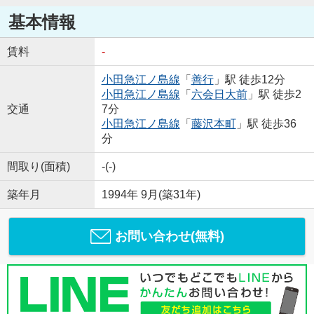
基本情報
賃料
-
小田急江ノ島線
「
善行
」駅 徒歩12分
小田急江ノ島線
「
六会日大前
」駅 徒歩2
交通
7分
小田急江ノ島線
「
藤沢本町
」駅 徒歩36
分
間取り(面積)
-(-)
築年月
1994年 9月(築31年)
お問い合わせ(無料)