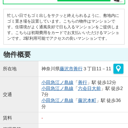
忙しい日でもゴミ出しをサクッと終えられるように、敷地内に
ゴミ置き場を設置しています。こちらの物件はマンションで
す。住環境がよく通風良好で日も入るマンションをご提供しま
す。こちらは初期費用をカードでお支払いいただけるマンショ
ンです。2駅利用可能でアクセスの良いマンションです。
物件概要
所在地
神奈川県
藤沢市
善行
３丁目11－11
小田急江ノ島線
「
善行
」駅 徒歩12分
小田急江ノ島線
「
六会日大前
」駅 徒歩2
交通
7分
小田急江ノ島線
「
藤沢本町
」駅 徒歩36
分
賃料
-