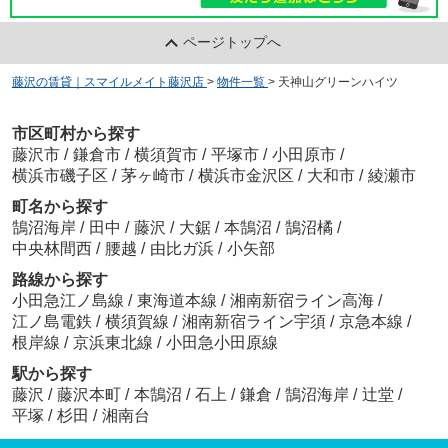
ページトップへ
藤沢の賃貸｜スマイルメイト藤沢店
>
物件一覧
>
天神山グリーンハイツ
市区町村から探す
藤沢市
/
鎌倉市
/
横須賀市
/
平塚市
/
小田原市
/
横浜市磯子区
/
茅ヶ崎市
/
横浜市金沢区
/
大和市
/
綾瀬市
町名から探す
鵠沼海岸
/
田中
/
藤沢
/
大鋸
/
本鵠沼
/
鵠沼橘
/
中央林間西
/
腰越
/
由比ガ浜
/
小矢部
路線から探す
小田急江ノ島線
/
東海道本線
/
湘南新宿ライン高海
/
江ノ島電鉄
/
横須賀線
/
湘南新宿ライン宇須
/
京急本線
/
根岸線
/
京浜東北線
/
小田急小田原線
駅から探す
藤沢
/
藤沢本町
/
本鵠沼
/
石上
/
鎌倉
/
鵠沼海岸
/
辻堂
/
平塚
/
杉田
/
湘南台