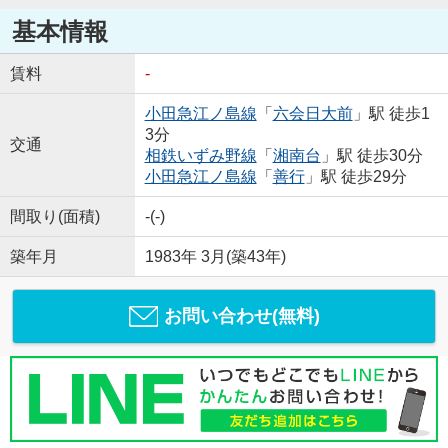
基本情報
賃料
-
小田急江ノ島線
「
六会日大前
」駅 徒歩1
3分
交通
相鉄いずみ野線
「
湘南台
」駅 徒歩30分
小田急江ノ島線
「
善行
」駅 徒歩29分
間取り(面積)
-(-)
築年月
1983年 3月(築43年)
お問い合わせ(無料)