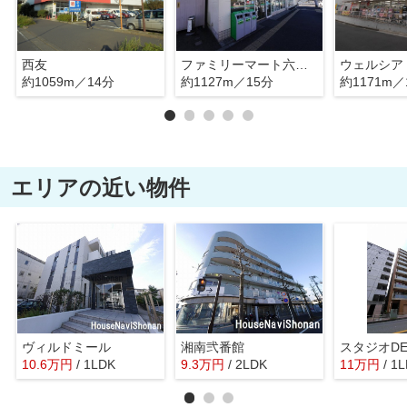
西友
ファミリーマート六会日大駅前店
約1059m／14分
約1127m／15分
約1171m／
エリアの近い物件
ヴィルドミール
湘南弐番館
スタジオD
10.6
万
円
/ 1LDK
9.3
万
円
/ 2LDK
11
万
円
/ 1