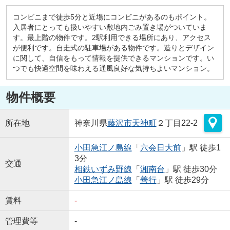
コンビニまで徒歩5分と近場にコンビニがあるのもポイント。
入居者にとっても扱いやすい敷地内ごみ置き場がついていま
す。最上階の物件です。2駅利用できる場所にあり、アクセス
が便利です。自走式の駐車場がある物件です。造りとデザイン
に関して、自信をもって情報を提供できるマンションです。い
つでも快適空間を味わえる通風良好な気持ちよいマンション。
物件概要
所在地
神奈川県
藤沢市
天神町
２丁目22-2
小田急江ノ島線
「
六会日大前
」駅 徒歩1
3分
交通
相鉄いずみ野線
「
湘南台
」駅 徒歩30分
小田急江ノ島線
「
善行
」駅 徒歩29分
賃料
-
管理費等
-