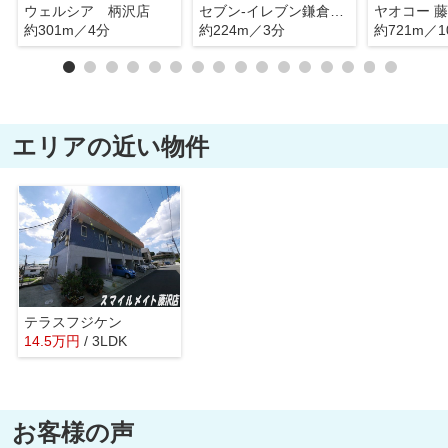
ウェルシア 柄沢店
セブン-イレブン鎌倉城廻店
ヤオコー 
約301m／4分
約224m／3分
約721m／1
エリアの近い物件
テラスフジケン
14.5
万
円
/ 3LDK
お客様の声