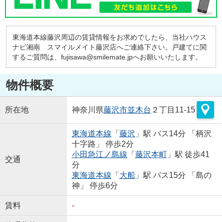
東海道本線藤沢周辺の賃貸情報をお求めでしたら、当社ハウス
ナビ湘南 スマイルメイト藤沢店へご連絡下さい。戸建てに関
するご質問は、fujisawa@smilemate.jpへお願いいたします。
物件概要
所在地
神奈川県
藤沢市
並木台
２丁目11-15
東海道本線
「
藤沢
」駅 バス14分 「柄沢
十字路」 停歩2分
小田急江ノ島線
「
藤沢本町
」駅 徒歩41
交通
分
東海道本線
「
大船
」駅 バス15分 「島の
神」 停歩6分
賃料
-