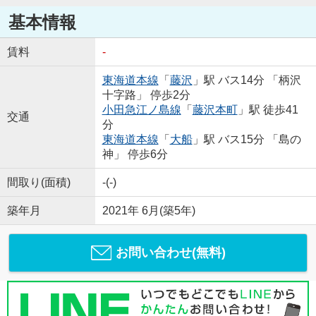
基本情報
賃料
-
東海道本線
「
藤沢
」駅 バス14分 「柄沢
十字路」 停歩2分
小田急江ノ島線
「
藤沢本町
」駅 徒歩41
交通
分
東海道本線
「
大船
」駅 バス15分 「島の
神」 停歩6分
間取り(面積)
-(-)
築年月
2021年 6月(築5年)
お問い合わせ(無料)