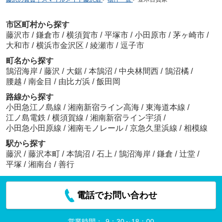
市区町村から探す
藤沢市
/
鎌倉市
/
横須賀市
/
平塚市
/
小田原市
/
茅ヶ崎市
/
大和市
/
横浜市金沢区
/
綾瀬市
/
逗子市
町名から探す
鵠沼海岸
/
藤沢
/
大鋸
/
本鵠沼
/
中央林間西
/
鵠沼橘
/
腰越
/
南金目
/
由比ガ浜
/
飯田岡
路線から探す
小田急江ノ島線
/
湘南新宿ライン高海
/
東海道本線
/
江ノ島電鉄
/
横須賀線
/
湘南新宿ライン宇須
/
小田急小田原線
/
湘南モノレール
/
京急久里浜線
/
相模線
駅から探す
藤沢
/
藤沢本町
/
本鵠沼
/
石上
/
鵠沼海岸
/
鎌倉
/
辻堂
/
平塚
/
湘南台
/
善行
電話でお問い合わせ
営業時間：
9：30～18：00