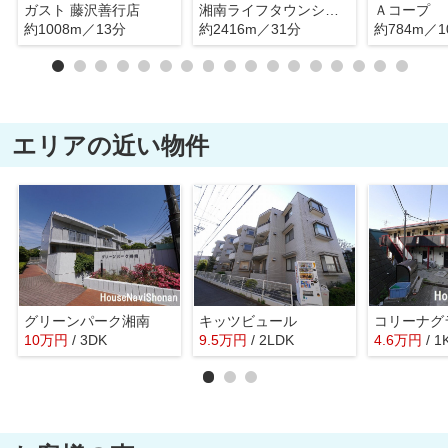
ガスト 藤沢善行店
湘南ライフタウンショッピングセンター
Ａコープ
約1008m／13分
約2416m／31分
約784m／1
エリアの近い物件
グリーンパーク湘南
キッツビュール
10
万
円
/ 3DK
9.5
万
円
/ 2LDK
4.6
万
円
/ 1