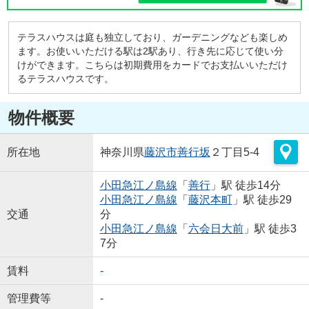
テラスハウスは庭も独立しており、ガーデニングなども楽しめ
ます。お使いいただける駅は2駅あり、行き先に応じて使い分
けができます。こちらは初期費用をカードでお支払いいただけ
るテラスハウスです。
物件概要
所在地
神奈川県
藤沢市
善行坂
２丁目5-4
小田急江ノ島線
「
善行
」駅 徒歩14分
小田急江ノ島線
「
藤沢本町
」駅 徒歩29
交通
分
小田急江ノ島線
「
六会日大前
」駅 徒歩3
7分
賃料
-
管理費等
-