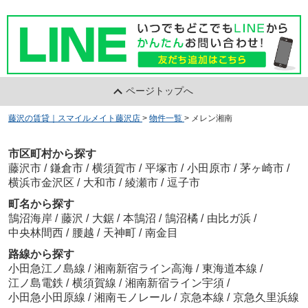
ページトップへ
藤沢の賃貸｜スマイルメイト藤沢店
>
物件一覧
>
メレン湘南
市区町村から探す
藤沢市
/
鎌倉市
/
横須賀市
/
平塚市
/
小田原市
/
茅ヶ崎市
/
横浜市金沢区
/
大和市
/
綾瀬市
/
逗子市
町名から探す
鵠沼海岸
/
藤沢
/
大鋸
/
本鵠沼
/
鵠沼橘
/
由比ガ浜
/
中央林間西
/
腰越
/
天神町
/
南金目
路線から探す
小田急江ノ島線
/
湘南新宿ライン高海
/
東海道本線
/
江ノ島電鉄
/
横須賀線
/
湘南新宿ライン宇須
/
小田急小田原線
/
湘南モノレール
/
京急本線
/
京急久里浜線