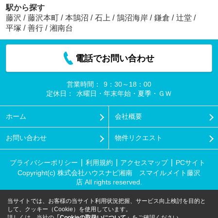
駅から探す
藤沢
/
藤沢本町
/
本鵠沼
/
石上
/
鵠沼海岸
/
鎌倉
/
辻堂
/
平塚
/
善行
/
湘南台
電話でお問い合わせ
営業時間：
9：30～18：00
定休日：
水曜日・年末年始・夏季・ＧＷ
ホーム
会社概要
お問い合わせ
物件リクエスト
プライバシーポリシー
利用規約
アクセスマップ
PCサイト
Copyright(c) 株式会社ハウスナビ湘南 スマイルメイト藤沢
店 All rights reserved.
当サイトでは、お客様の当サイト利用状況把握、サービス向上検討を目的と
して、クッキー（Cookie）を使用しています。
詳しくは、当社の
「Cookieの取扱いについて」
をご確認ください。