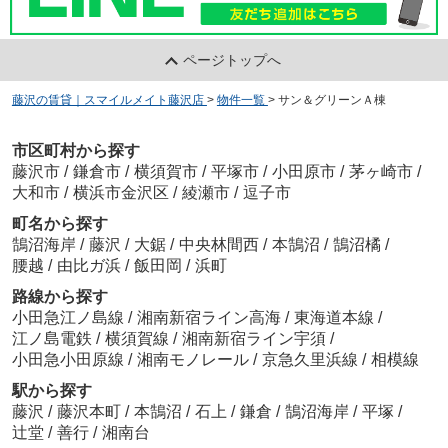
ページトップへ
藤沢の賃貸｜スマイルメイト藤沢店
>
物件一覧
>
サン＆グリーンＡ棟
市区町村から探す
藤沢市
/
鎌倉市
/
横須賀市
/
平塚市
/
小田原市
/
茅ヶ崎市
/
大和市
/
横浜市金沢区
/
綾瀬市
/
逗子市
町名から探す
鵠沼海岸
/
藤沢
/
大鋸
/
中央林間西
/
本鵠沼
/
鵠沼橘
/
腰越
/
由比ガ浜
/
飯田岡
/
浜町
路線から探す
小田急江ノ島線
/
湘南新宿ライン高海
/
東海道本線
/
江ノ島電鉄
/
横須賀線
/
湘南新宿ライン宇須
/
小田急小田原線
/
湘南モノレール
/
京急久里浜線
/
相模線
駅から探す
藤沢
/
藤沢本町
/
本鵠沼
/
石上
/
鎌倉
/
鵠沼海岸
/
平塚
/
辻堂
/
善行
/
湘南台