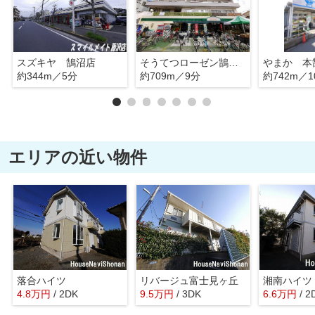
スズキヤ 鵠沼店
そうてつローゼン鵠沼店
やまか 本
約344m／5分
約709m／9分
約742m／1
エリアの近い物件
落合ハイツ
リバージュ富士見ヶ丘
湘南ハイツ
4.8
万
円
/ 2DK
9.5
万
円
/ 3DK
6.6
万
円
/ 2