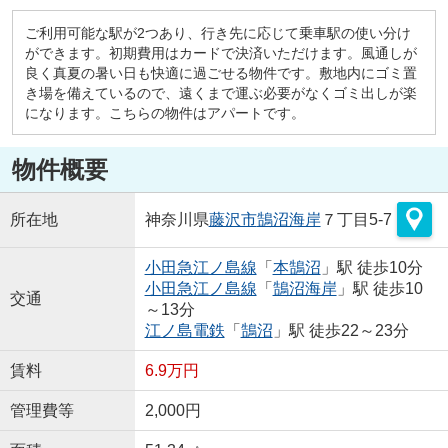
ご利用可能な駅が2つあり、行き先に応じて乗車駅の使い分け
ができます。初期費用はカードで決済いただけます。風通しが
良く真夏の暑い日も快適に過ごせる物件です。敷地内にゴミ置
き場を備えているので、遠くまで運ぶ必要がなくゴミ出しが楽
になります。こちらの物件はアパートです。
物件概要
所在地
神奈川県
藤沢市
鵠沼海岸
７丁目5-7
小田急江ノ島線
「
本鵠沼
」駅 徒歩10分
小田急江ノ島線
「
鵠沼海岸
」駅 徒歩10
交通
～13分
江ノ島電鉄
「
鵠沼
」駅 徒歩22～23分
賃料
6.9万円
管理費等
2,000円