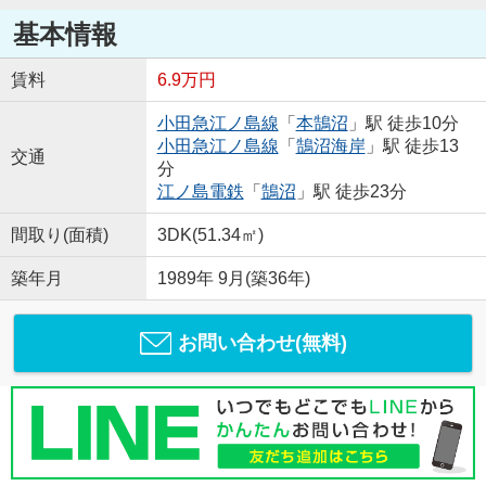
基本情報
賃料
6.9万円
小田急江ノ島線
「
本鵠沼
」駅 徒歩10分
小田急江ノ島線
「
鵠沼海岸
」駅 徒歩13
交通
分
江ノ島電鉄
「
鵠沼
」駅 徒歩23分
間取り(面積)
3DK(51.34㎡)
築年月
1989年 9月(築36年)
お問い合わせ(無料)