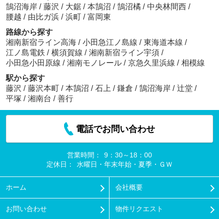
鵠沼海岸
/
藤沢
/
大鋸
/
本鵠沼
/
鵠沼橘
/
中央林間西
/
腰越
/
由比ガ浜
/
浜町
/
富岡東
路線から探す
湘南新宿ライン高海
/
小田急江ノ島線
/
東海道本線
/
江ノ島電鉄
/
横須賀線
/
湘南新宿ライン宇須
/
小田急小田原線
/
湘南モノレール
/
京急久里浜線
/
相模線
駅から探す
藤沢
/
藤沢本町
/
本鵠沼
/
石上
/
鎌倉
/
鵠沼海岸
/
辻堂
/
平塚
/
湘南台
/
善行
電話でお問い合わせ
営業時間：
9：30～18：00
定休日：
水曜日・年末年始・夏季・ＧＷ
ホーム
会社概要
お問い合わせ
物件リクエスト