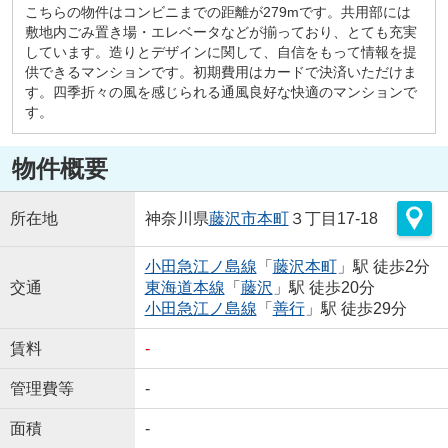
こちらの物件はコンビニまでの距離が279mです。共用部には
敷地内ごみ置き場・エレベータなどが揃っており、とても充実
しています。造りとデザインに関して、自信をもって情報を提
供できるマンションです。初期費用はカードで決済いただけま
す。四季折々の風を感じられる通風良好な快適のマンションで
す。
物件概要
所在地
神奈川県
藤沢市
本町
３丁目17-18
小田急江ノ島線
「
藤沢本町
」駅 徒歩2分
交通
東海道本線
「
藤沢
」駅 徒歩20分
小田急江ノ島線
「
善行
」駅 徒歩29分
賃料
-
管理費等
-
面積
-