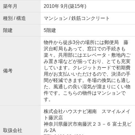
築年月
2010年 9月(築15年)
種別 / 構造
マンション / 鉄筋コンクリート
階建
5階建
物件から徒歩3分の場所には郵便局 藤
沢台町局もあって、窓口での手続きも
楽々。共用部にはエレベータ・敷地内ご
み置き場などが揃っており、とても充実
しています。クレジットカードで初期費
備考
用がお支払いいただけるので、決済の手
間が軽減できます。冬場の換気にも適し
た、風通しの良い湿気が溜まりにくい物
件です。こちらの物件はマンションで
す。
株式会社ハウスナビ湘南 スマイルメイ
ト藤沢店
神奈川県藤沢市南藤沢２３－６ 富士見ビ
取扱会社
ル 2A