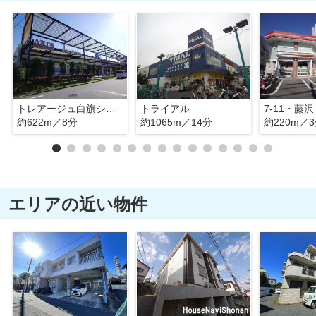
トレアージュ白旗ショッピングセンタ－
トライアル
7-11・藤
約622m／8分
約1065m／14分
約220m／
エリアの近い物件