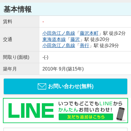
基本情報
賃料
-
小田急江ノ島線
「
藤沢本町
」駅 徒歩2分
交通
東海道本線
「
藤沢
」駅 徒歩20分
小田急江ノ島線
「
善行
」駅 徒歩29分
間取り(面積)
-(-)
築年月
2010年 9月(築15年)
お問い合わせ(無料)