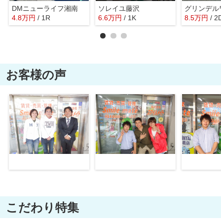
DMニューライフ湘南
ソレイユ藤沢
グリンデル
4.8
万
円
/ 1R
6.6
万
円
/ 1K
8.5
万
円
/ 2
お客様の声
こだわり特集