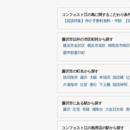
コンフェスト江の島に関するこだわり条
【賃貸特集】仲介手数料無料・半額
【
藤沢市以外の市区町村から探す
横浜市金沢区
横浜市栄区
相模原市南区
愛甲郡愛川町
藤沢市の町名から探す
鵠沼海岸
藤沢
大鋸
本鵠沼
鵠沼橘
辻
片瀬海岸
辻堂
善行
下土棚
鵠沼神明
藤沢市にある駅から探す
藤沢
辻堂
長後
湘南台
六会日大前
善
コンフェスト江の島周辺の駅から探す