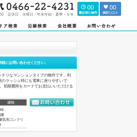
00
00
00
定休日：
水曜日・年末年始・夏季・ＧＷ
気軽にお問い合わせください。
ッチリなマンションタイプの物件です。利
朝のラッシュ時にも電車に座りやすいで
す。初期費用をカードでお支払いいただける
建物
3年
階建
量気泡コンクリ
ト