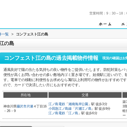
営業時間：
9：30～18：
件一覧
>
コンフェスト江の島
江の島
コンフェスト江の島
の過去掲載物件情報
現況の確認はお
通風良好で陽の当たる気持ちの良い物件をご提供いたします。防犯対策もバ
便性が高くお問い合わせの多い敷地内ゴミ置き場です。始発駅に近いので、
す。電車での移動に利便性をお求めなら3駅以上利用可の物件がおすすめで
ので、カードで決済したい方にもおすすめです。
所在地
交通
築
江ノ島電鉄
「
湘南海岸公園
」駅 徒歩3分
神奈川県
藤沢市
片瀬
４丁目16
3
小田急江ノ島線
「
片瀬江ノ島
」駅 徒歩9分
－26－9
軽
江ノ島電鉄
「
江ノ島
」駅 徒歩6分
ー