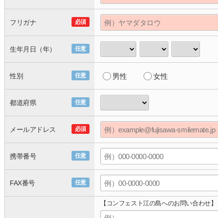
フリガナ
必須
生年月日（年）
任意
性別
任意
男性
女性
都道府県
任意
メールアドレス
必須
携帯番号
任意
FAX番号
任意
【コンフェスト江の島へのお問い合わせ】