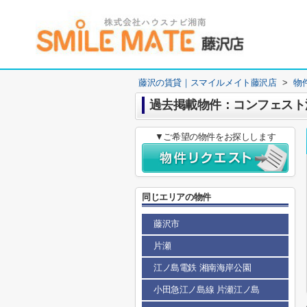
藤沢の賃貸｜スマイルメイト藤沢店
>
物
過去掲載物件：コンフェスト
▼ご希望の物件をお探しします
同じエリアの物件
藤沢市
片瀬
江ノ島電鉄 湘南海岸公園
小田急江ノ島線 片瀬江ノ島