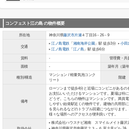
コンフェスト江の島
の物件概要
所在地
神奈川県
藤沢市
片瀬
４丁目16－26－9
江ノ島電鉄
「
湘南海岸公園
」駅 徒歩3分
小田
交通
江ノ島電鉄
「
江ノ島
」駅 徒歩6分
賃料
-
管理費・共
面積
-
築年月（築
マンション / 軽量気泡コンク
種別/構造
階建
リート
ローソンまで徒歩4分と近場にコンビニがあるの
お支払いいただけるマンションです。夏場は特に
どうぞ。こちらの物件はマンションです。満員電
備考
しやすい始発駅近くの物件です。建物の共用部に
を見られるなどのトラブル回避につながります。
様々な場所へのアクセスが便利良いです。
株式会社ハウスナビ湘南 スマイルメイト藤沢
神奈川県藤沢市南藤沢２３－６ 富士見ビル 2A
取扱会社