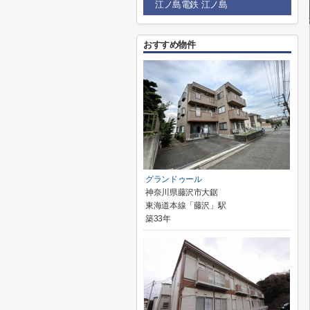
江ノ島電鉄 江ノ島
おすすめ物件
グランドゥール
神奈川県藤沢市大鋸
東海道本線「藤沢」駅
築33年