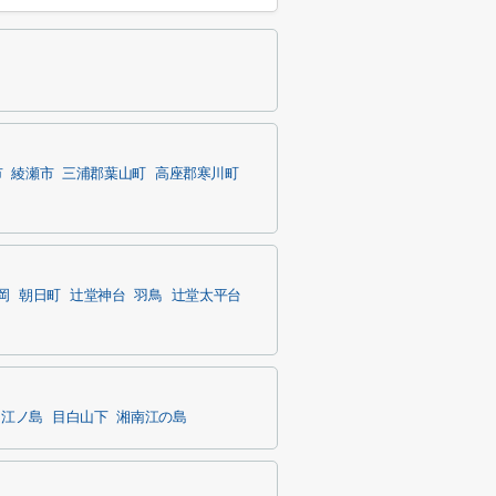
市
綾瀬市
三浦郡葉山町
高座郡寒川町
岡
朝日町
辻堂神台
羽鳥
辻堂太平台
江ノ島
目白山下
湘南江の島