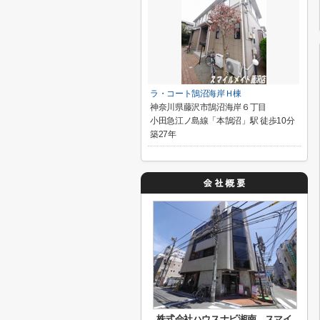
ラ・コート鵠沼海岸Ｈ棟
神奈川県藤沢市鵠沼海岸６丁目
小田急江ノ島線「本鵠沼」駅 徒歩10分
築27年
株式会社ハウスナビ湘南 スマイ