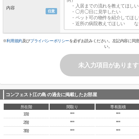
内容
任意
※
利用規約
及び
プライバシーポリシー
を必ずお読みください。左記内容に同
い。
未入力項目があります
コンフェスト江の島
の過去に掲載したお部屋
所在階
間取り
専有面積
1階
***
***
2階
***
***
3階
***
***