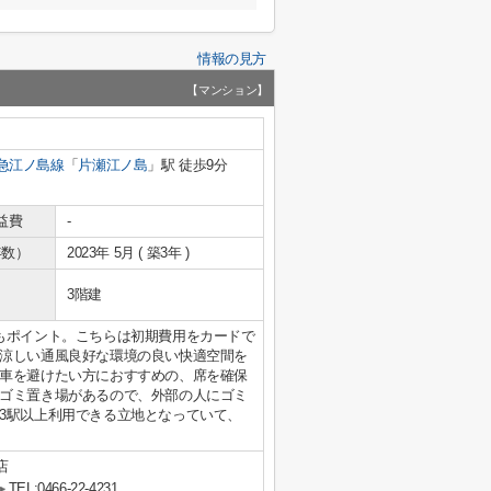
情報の見方
【マンション】
急江ノ島線
「
片瀬江ノ島
」駅 徒歩9分
益費
-
年数）
2023年 5月 ( 築3年 )
3階建
もポイント。こちらは初期費用をカードで
涼しい通風良好な環境の良い快適空間を
車を避けたい方におすすめの、席を確保
ゴミ置き場があるので、外部の人にゴミ
3駅以上利用できる立地となっていて、
店
TEL:0466-22-4231