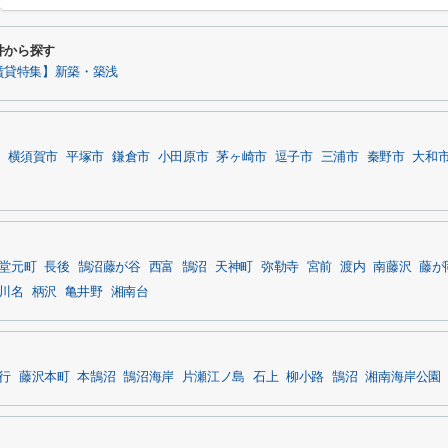
件から探す
賃貸特集】新築・築浅
横須賀市
平塚市
鎌倉市
小田原市
茅ヶ崎市
逗子市
三浦市
秦野市
大和
堂元町
長後
鵠沼藤が谷
西富
鵠沼
天神町
弥勒寺
宮前
渡内
南藤沢
藤が
川名
柄沢
亀井野
湘南台
行
藤沢本町
本鵠沼
鵠沼海岸
片瀬江ノ島
石上
柳小路
鵠沼
湘南海岸公園