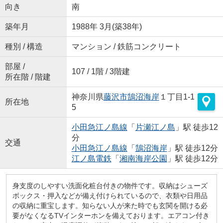
向き
南
築年月
1988年 3月(築38年)
種別 / 構造
マンション / 鉄筋コンクリート
部屋 /
107 / 1階 / 3階建
所在階 / 階建
神奈川県
藤沢市
鵠沼海岸
１丁目1-1
所在地
5
小田急江ノ島線
「
片瀬江ノ島
」駅 徒歩12
分
交通
小田急江ノ島線
「
鵠沼海岸
」駅 徒歩12分
江ノ島電鉄
「
湘南海岸公園
」駅 徒歩12分
身支度のしやすい洗面化粧台付きの物件です。収納はシューズ
ボックス・押入などが備え付けられているので、衣類や日用品
の収納に重宝します。知らない人が来た時でも玄関を開ける必
要がなくなるTVインターホンを備えております。エアコン付き