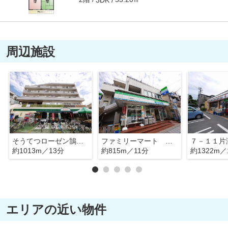
周辺施設
そうてつローゼン鵠沼店
ファミリーマート 鵠沼海岸店
７－１１片
約1013m／13分
約815m／11分
約1322m／
エリアの近い物件