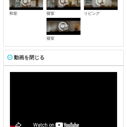
和室
寝室
リビング
寝室
動画を閉じる