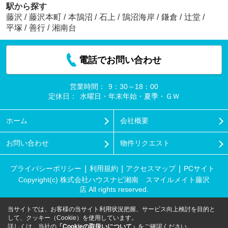
駅から探す
藤沢
/
藤沢本町
/
本鵠沼
/
石上
/
鵠沼海岸
/
鎌倉
/
辻堂
/
平塚
/
善行
/
湘南台
電話でお問い合わせ
営業時間：
9：30～18：00
定休日：
水曜日・年末年始・夏季・ＧＷ
ホーム
会社概要
お問い合わせ
物件リクエスト
プライバシーポリシー
利用規約
アクセスマップ
PCサイト
Copyright(c) 株式会社ハウスナビ湘南 スマイルメイト藤沢
店 All rights reserved.
当サイトでは、お客様の当サイト利用状況把握、サービス向上検討を目的と
して、クッキー（Cookie）を使用しています。
詳しくは、当社の
「Cookieの取扱いについて」
をご確認ください。