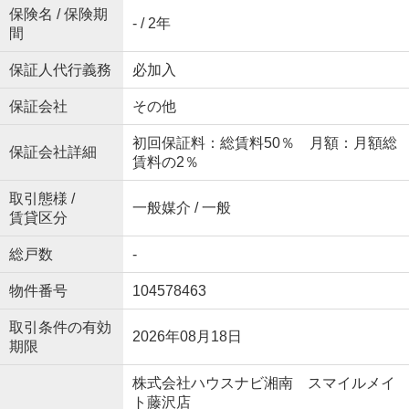
保険名 / 保険期
- / 2年
間
保証人代行義務
必加入
保証会社
その他
初回保証料：総賃料50％ 月額：月額総
保証会社詳細
賃料の2％
取引態様 /
一般媒介 / 一般
賃貸区分
総戸数
-
物件番号
104578463
取引条件の有効
2026年08月18日
期限
株式会社ハウスナビ湘南 スマイルメイ
ト藤沢店