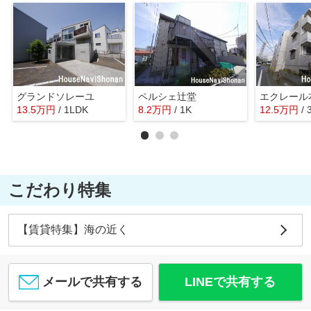
グランドソレーユ
ペルシェ辻堂
エクレール
13.5
万
円
/ 1LDK
8.2
万
円
/ 1K
12.5
万
円
/
こだわり特集
【賃貸特集】海の近く
メールで共有する
LINEで共有する