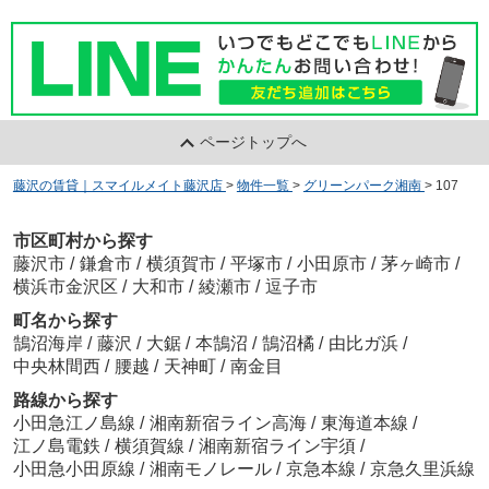
ページトップへ
藤沢の賃貸｜スマイルメイト藤沢店
>
物件一覧
>
グリーンパーク湘南
>
107
市区町村から探す
藤沢市
/
鎌倉市
/
横須賀市
/
平塚市
/
小田原市
/
茅ヶ崎市
/
横浜市金沢区
/
大和市
/
綾瀬市
/
逗子市
町名から探す
鵠沼海岸
/
藤沢
/
大鋸
/
本鵠沼
/
鵠沼橘
/
由比ガ浜
/
中央林間西
/
腰越
/
天神町
/
南金目
路線から探す
小田急江ノ島線
/
湘南新宿ライン高海
/
東海道本線
/
江ノ島電鉄
/
横須賀線
/
湘南新宿ライン宇須
/
小田急小田原線
/
湘南モノレール
/
京急本線
/
京急久里浜線