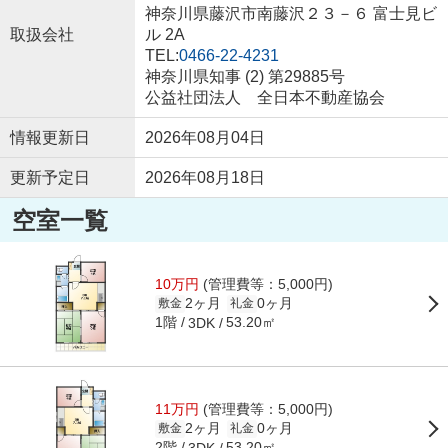
神奈川県藤沢市南藤沢２３－６ 富士見ビ
取扱会社
ル 2A
TEL:
0466-22-4231
神奈川県知事 (2) 第29885号
公益社団法人 全日本不動産協会
情報更新日
2026年08月04日
更新予定日
2026年08月18日
空室一覧
10万円
(管理費等：5,000円)
2ヶ月
0ヶ月
敷金
礼金
1階
53.20㎡
3DK
11万円
(管理費等：5,000円)
2ヶ月
0ヶ月
敷金
礼金
2階
53.20㎡
3DK