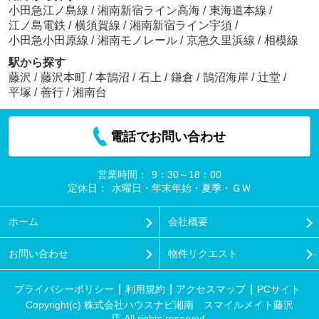
小田急江ノ島線
/
湘南新宿ライン高海
/
東海道本線
/
江ノ島電鉄
/
横須賀線
/
湘南新宿ライン宇須
/
小田急小田原線
/
湘南モノレール
/
京急久里浜線
/
相模線
駅から探す
藤沢
/
藤沢本町
/
本鵠沼
/
石上
/
鎌倉
/
鵠沼海岸
/
辻堂
/
平塚
/
善行
/
湘南台
電話でお問い合わせ
営業時間：
9：30～18：00
定休日：
水曜日・年末年始・夏季・ＧＷ
ホーム
会社概要
お問い合わせ
物件リクエスト
プライバシーポリシー
利用規約
アクセスマップ
PCサイト
Copyright(c) 株式会社ハウスナビ湘南 スマイルメイト藤沢
店 All rights reserved.