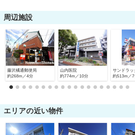
周辺施設
藤沢橘通郵便局
山内医院
約268m／4分
約774m／10分
約513m／
エリアの近い物件