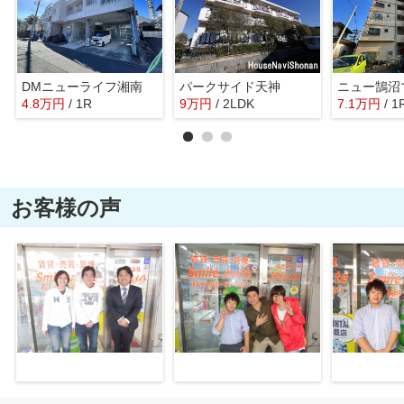
DMニューライフ湘南
パークサイド天神
ニュー鵠沼
4.8
万
円
/ 1R
9
万
円
/ 2LDK
7.1
万
円
/ 1
お客様の声