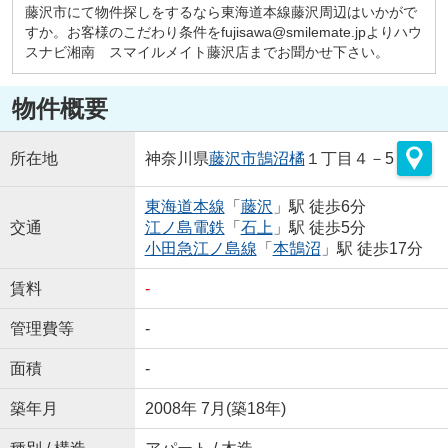
藤沢市にて物件探しをするなら東海道本線藤沢周辺はいかがで
すか。お客様のこだわり条件をfujisawa@smilemate.jpよりハウ
スナビ湘南 スマイルメイト藤沢店までお聞かせ下さい。
物件概要
所在地
神奈川県
藤沢市
鵠沼橘
１丁目４－5
東海道本線
「
藤沢
」駅 徒歩6分
交通
江ノ島電鉄
「
石上
」駅 徒歩5分
小田急江ノ島線
「
本鵠沼
」駅 徒歩17分
賃料
-
管理費等
-
面積
-
築年月
2008年 7月(築18年)