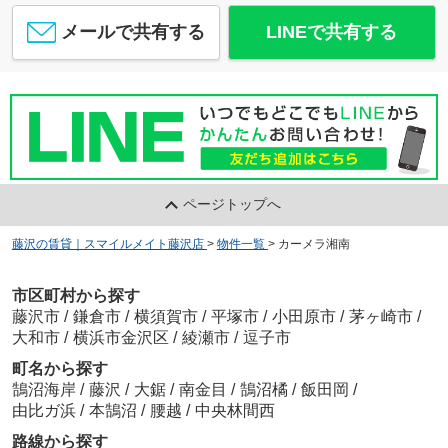
メールで共有する
LINEで共有する
ページトップへ
藤沢の賃貸｜スマイルメイト藤沢店
>
物件一覧
>
カーメラ湘南
市区町村から探す
藤沢市
/
鎌倉市
/
横須賀市
/
平塚市
/
小田原市
/
茅ヶ崎市
/
大和市
/
横浜市金沢区
/
綾瀬市
/
逗子市
町名から探す
鵠沼海岸
/
藤沢
/
大鋸
/
南金目
/
鵠沼橘
/
飯田岡
/
由比ガ浜
/
本鵠沼
/
腰越
/
中央林間西
路線から探す