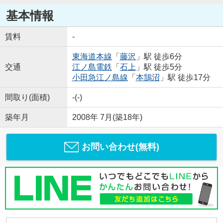
基本情報
賃料
-
東海道本線
「
藤沢
」駅 徒歩6分
交通
江ノ島電鉄
「
石上
」駅 徒歩5分
小田急江ノ島線
「
本鵠沼
」駅 徒歩17分
間取り(面積)
-(-)
築年月
2008年 7月(築18年)
お問い合わせ(無料)