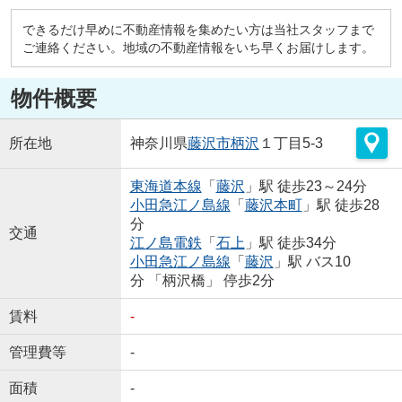
できるだけ早めに不動産情報を集めたい方は当社スタッフまで
ご連絡ください。地域の不動産情報をいち早くお届けします。
物件概要
所在地
神奈川県
藤沢市
柄沢
１丁目5-3
東海道本線
「
藤沢
」駅 徒歩23～24分
小田急江ノ島線
「
藤沢本町
」駅 徒歩28
分
交通
江ノ島電鉄
「
石上
」駅 徒歩34分
小田急江ノ島線
「
藤沢
」駅 バス10
分 「柄沢橋」 停歩2分
賃料
-
管理費等
-
面積
-