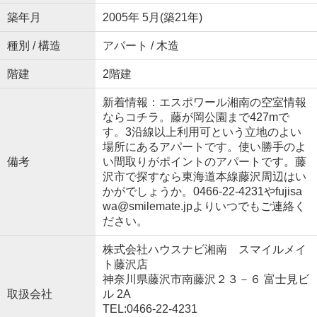
築年月
2005年 5月(築21年)
種別 / 構造
アパート / 木造
階建
2階建
新着情報：エスポワール湘南の空室情報
ならコチラ。藤が岡公園まで427mで
す。3沿線以上利用可という立地のよい
場所にあるアパートです。使い勝手のよ
備考
い間取りがポイントのアパートです。藤
沢市で探すなら東海道本線藤沢周辺はい
かがでしょうか。0466-22-4231やfujisa
wa@smilemate.jpよりいつでもご連絡く
ださい。
株式会社ハウスナビ湘南 スマイルメイ
ト藤沢店
神奈川県藤沢市南藤沢２３－６ 富士見ビ
取扱会社
ル 2A
TEL:0466-22-4231