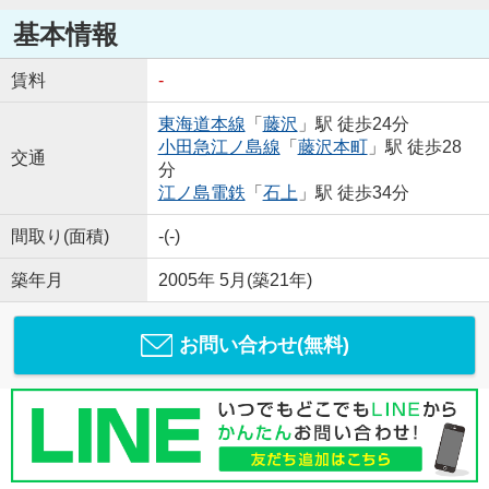
基本情報
賃料
-
東海道本線
「
藤沢
」駅 徒歩24分
小田急江ノ島線
「
藤沢本町
」駅 徒歩28
交通
分
江ノ島電鉄
「
石上
」駅 徒歩34分
間取り(面積)
-(-)
築年月
2005年 5月(築21年)
お問い合わせ(無料)