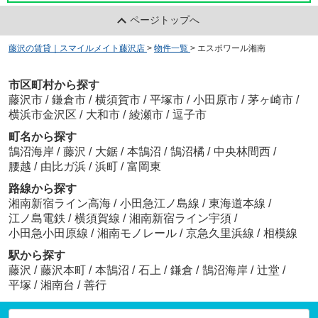
ページトップへ
藤沢の賃貸｜スマイルメイト藤沢店
>
物件一覧
>
エスポワール湘南
市区町村から探す
藤沢市
/
鎌倉市
/
横須賀市
/
平塚市
/
小田原市
/
茅ヶ崎市
/
横浜市金沢区
/
大和市
/
綾瀬市
/
逗子市
町名から探す
鵠沼海岸
/
藤沢
/
大鋸
/
本鵠沼
/
鵠沼橘
/
中央林間西
/
腰越
/
由比ガ浜
/
浜町
/
富岡東
路線から探す
湘南新宿ライン高海
/
小田急江ノ島線
/
東海道本線
/
江ノ島電鉄
/
横須賀線
/
湘南新宿ライン宇須
/
小田急小田原線
/
湘南モノレール
/
京急久里浜線
/
相模線
駅から探す
藤沢
/
藤沢本町
/
本鵠沼
/
石上
/
鎌倉
/
鵠沼海岸
/
辻堂
/
平塚
/
湘南台
/
善行