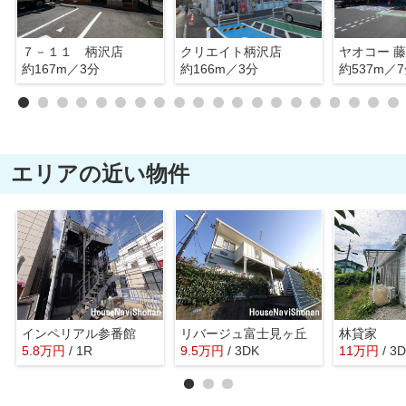
７－１１ 柄沢店
クリエイト柄沢店
ヤオコー 
約167m／3分
約166m／3分
約537m／
エリアの近い物件
インペリアル参番館
リバージュ富士見ヶ丘
林貸家
5.8
万
円
/ 1R
9.5
万
円
/ 3DK
11
万
円
/ 3