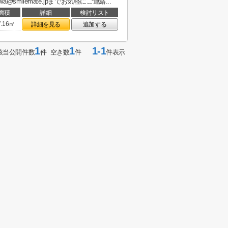
awa@smilemate.jpまでお気軽にご連絡...
面積
詳細
検討リスト
7.16㎡
詳細を見る
追加する
1
1
1-1
該当公開件数
件 空き数
件
件表示