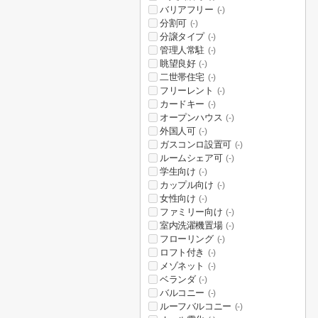
バリアフリー
(-)
分割可
(-)
分譲タイプ
(-)
管理人常駐
(-)
眺望良好
(-)
二世帯住宅
(-)
フリーレント
(-)
カードキー
(-)
オープンハウス
(-)
外国人可
(-)
ガスコンロ設置可
(-)
ルームシェア可
(-)
学生向け
(-)
カップル向け
(-)
女性向け
(-)
ファミリー向け
(-)
室内洗濯機置場
(-)
フローリング
(-)
ロフト付き
(-)
メゾネット
(-)
ベランダ
(-)
バルコニー
(-)
ルーフバルコニー
(-)