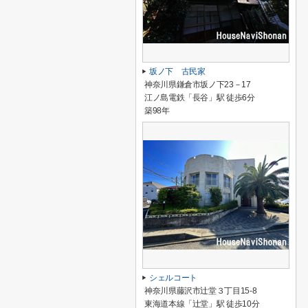
坂ノ下 古民家
神奈川県鎌倉市坂ノ下23－17
江ノ島電鉄「長谷」駅 徒歩6分
築98年
シェルコート
神奈川県藤沢市辻堂３丁目15-8
東海道本線「辻堂」駅 徒歩10分