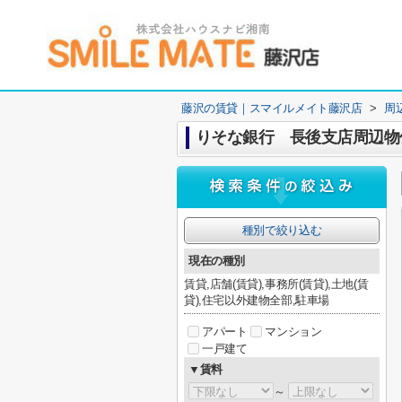
藤沢の賃貸｜スマイルメイト藤沢店
>
周
りそな銀行 長後支店周辺物
種別で絞り込む
現在の種別
賃貸,店舗(賃貸),事務所(賃貸),土地(賃
貸),住宅以外建物全部,駐車場
アパート
マンション
一戸建て
▼賃料
～