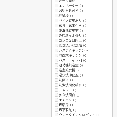
オール電化
(-)
エレベーター
(-)
照明器具付き
(-)
駐輪場
(-)
バイク置場あり
(-)
家具・家電付き
(-)
洗濯機置場有
(-)
外観タイル張り
(-)
コンロ２口以上
(-)
食器洗い乾燥機
(-)
システムキッチン
(-)
対面式キッチン
(-)
バス・トイレ別
(-)
追焚機能浴室
(-)
浴室乾燥機
(-)
温水洗浄便座
(-)
洗面台
(-)
洗髪洗面化粧台
(-)
シャワー
(-)
独立洗面台
(-)
エアコン
(-)
床暖房
(-)
床下収納
(-)
ウォークインクロゼット
(-)