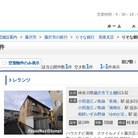
営業時間：
9：30～18：
辺施設案内
>
藤沢市
>
藤沢市の銀行
>
りそな銀行 長後支店
>
りそな銀
件
並び順：
空室物件のみ表示
1
1
1-1
該当公開件数
件 空き数
件
件表示
トレランツ
神奈川県
藤沢市
下土棚
513-32
住所
交通
小田急江ノ島線
「
長後
」駅 徒歩2
小田急江ノ島線
「
湘南台
」駅 徒歩
相鉄いずみ野線
「
ゆめが丘
」駅 徒
築19年
2階建
軽量
築年
階数
構造
ハウスナビ湘南 スマイルメイト藤沢店