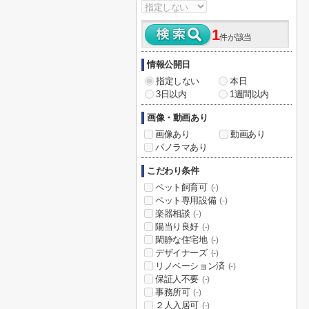
1
件が該当
情報公開日
指定しない
本日
3日以内
1週間以内
画像・動画あり
画像あり
動画あり
パノラマあり
こだわり条件
ペット飼育可
(-)
ペット専用設備
(-)
楽器相談
(-)
陽当り良好
(-)
閑静な住宅地
(-)
デザイナーズ
(-)
リノベーション済
(-)
保証人不要
(-)
事務所可
(-)
２人入居可
(-)