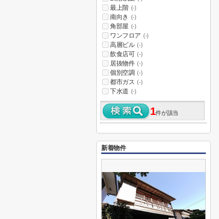
最上階
(-)
南向き
(-)
角部屋
(-)
ワンフロア
(-)
高層ビル
(-)
飲食店可
(-)
居抜物件
(-)
個別空調
(-)
都市ガス
(-)
下水道
(-)
1
件が該当
新着物件