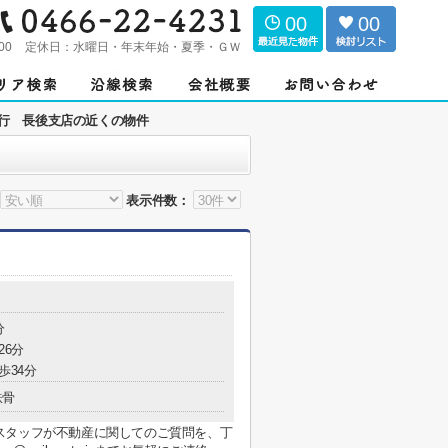
00
00
00
定休日：
水曜日・年末年始・夏季・ＧＷ
行 長後支店の近くの物件
表示件数：
分
26分
歩34分
鉄骨
スタッフが不動産に関してのご質問を、丁