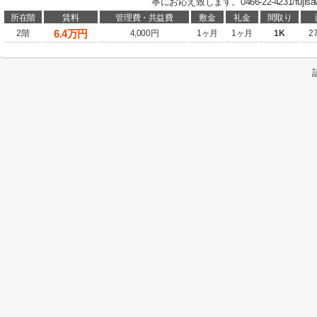
寧にお応え致します。0466-22-4231/fujis
所在階
賃料
管理費・共益費
敷金
礼金
間取り
6.4
万円
2階
4,000円
1ヶ月
1ヶ月
1K
2