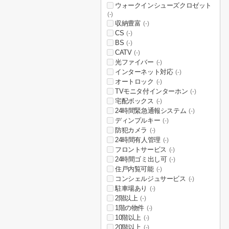
ウォークインシューズクロゼット
(-)
収納豊富
(-)
CS
(-)
BS
(-)
CATV
(-)
光ファイバー
(-)
インターネット対応
(-)
オートロック
(-)
TVモニタ付インターホン
(-)
宅配ボックス
(-)
24時間緊急通報システム
(-)
ディンプルキー
(-)
防犯カメラ
(-)
24時間有人管理
(-)
フロントサービス
(-)
24時間ゴミ出し可
(-)
住戸内覧可能
(-)
コンシェルジュサービス
(-)
駐車場あり
(-)
2階以上
(-)
1階の物件
(-)
10階以上
(-)
20階以上
(-)