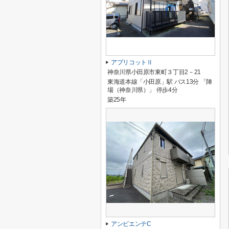
アプリコットⅡ
神奈川県小田原市東町３丁目2－21
東海道本線「小田原」駅 バス13分 「陣
場（神奈川県）」 停歩4分
築25年
アンビエンテC