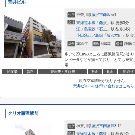
荒井ビル
神奈川県
藤沢市
藤沢
571
住所
交通
東海道本線
「
藤沢
」駅 徒歩3分
江ノ島電鉄
「
石上
」駅 徒歩14分
小田急江ノ島線
「
藤沢本町
」駅 徒
築39年
6階建
鉄筋
築年
階数
構造
歩いて201mのところに藤沢郵便局があ
レベータなどが揃っており、とても充実
電...
所在階
賃料
管理費・共益費
敷金
礼金
間取り
現在空室情報がありません。
荒井ビルへのお問い合わせはこちら
クリオ藤沢駅前
神奈川県
藤沢市
南藤沢
3-12
住所
交通
東海道本線
「
藤沢
」駅 徒歩1分