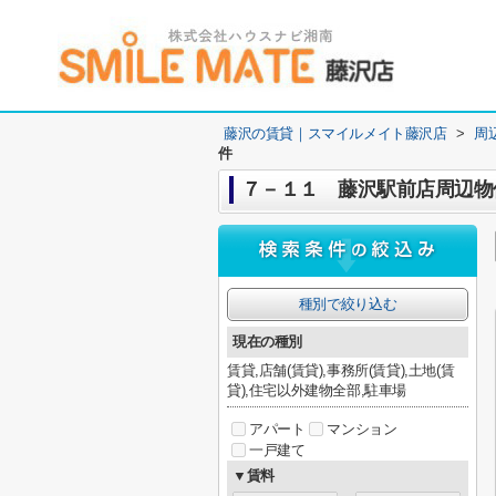
藤沢の賃貸｜スマイルメイト藤沢店
>
周
件
７－１１ 藤沢駅前店周辺物
種別で絞り込む
現在の種別
賃貸,店舗(賃貸),事務所(賃貸),土地(賃
貸),住宅以外建物全部,駐車場
アパート
マンション
一戸建て
▼賃料