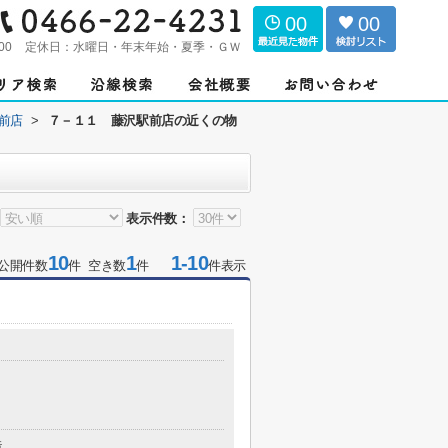
00
00
00
定休日：
水曜日・年末年始・夏季・ＧＷ
前店
>
７－１１ 藤沢駅前店の近くの物
表示件数：
10
1
1-10
公開件数
件 空き数
件
件表示
造