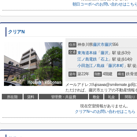
朝日コーポへのお問い合わせはこち
クリアN
神奈川県
藤沢市
藤沢
556
住所
交通
東海道本線
「
藤沢
」駅 徒歩3分
江ノ島電鉄
「
石上
」駅 徒歩14分
小田急江ノ島線
「
藤沢本町
」駅 徒
築22年
4階建
鉄骨
築年
階数
構造
メールアドレスfujisawa@smilemat
ただければ、藤沢市エリアの不動産情報
所在階
賃料
管理費・共益費
敷金
礼金
間取り
現在空室情報がありません。
クリアNへのお問い合わせはこちら