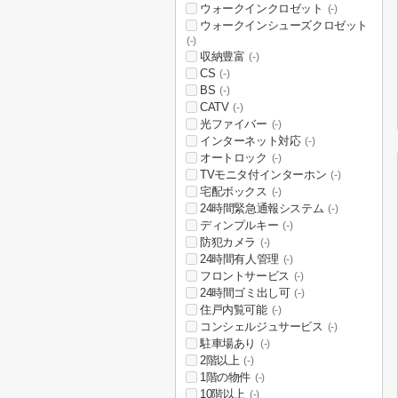
ウォークインクロゼット
(-)
ウォークインシューズクロゼット
(-)
収納豊富
(-)
CS
(-)
BS
(-)
CATV
(-)
光ファイバー
(-)
インターネット対応
(-)
オートロック
(-)
TVモニタ付インターホン
(-)
宅配ボックス
(-)
24時間緊急通報システム
(-)
ディンプルキー
(-)
防犯カメラ
(-)
24時間有人管理
(-)
フロントサービス
(-)
24時間ゴミ出し可
(-)
住戸内覧可能
(-)
コンシェルジュサービス
(-)
駐車場あり
(-)
2階以上
(-)
1階の物件
(-)
10階以上
(-)