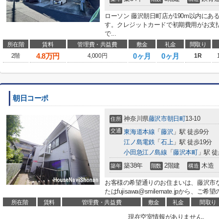
ローソン 藤沢朝日町店が190m以内に
す。クレジットカードで初期費用がお支
で...
所在階
賃料
管理費・共益費
敷金
礼金
間取り
4.8
万円
0ヶ月
0ヶ月
2階
4,000円
1R
朝日コーポ
神奈川県
藤沢市
朝日町
13-10
住所
交通
東海道本線
「
藤沢
」駅 徒歩9分
江ノ島電鉄
「
石上
」駅 徒歩19分
小田急江ノ島線
「
藤沢本町
」駅 徒
築38年
2階建
木造
築年
階数
構造
お客様の希望通りのお住まいは、藤沢市ならき
たはfujisawa@smilemate.jpから
所在階
賃料
管理費・共益費
敷金
礼金
間取り
現在空室情報がありません。