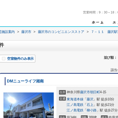
営業時間：
9：30～18：
辺施設案内
>
藤沢市
>
藤沢市のコンビニエンスストア
>
７－１１ 藤沢駅
件
並び順：
空室物件のみ表示
該当
DMニューライフ湘南
神奈川県
藤沢市
朝日町
4-15
住所
交通
東海道本線
「
藤沢
」駅 徒歩10分
江ノ島電鉄
「
石上
」駅 徒歩21分
江ノ島電鉄
「
柳小路
」駅 徒歩27分
築34年
3階建
鉄骨
築年
階数
構造