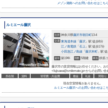
メゾン湘南へのお問い合わせはこち
ルミエール藤沢
神奈川県
藤沢市
朝日町
13-4
住所
交通
東海道本線
「
藤沢
」駅 徒歩8分
江ノ島電鉄
「
石上
」駅 徒歩17分
小田急江ノ島線
「
藤沢本町
」駅 徒
築19年
5階建
鉄筋
築年
階数
構造
藤沢市の賃貸情報はお任せください。お
<fujisawa@smilemate.jp>からのお
所在階
賃料
管理費・共益費
敷金
礼金
間取り
現在空室情報がありません。
ルミエール藤沢へのお問い合わせはこ