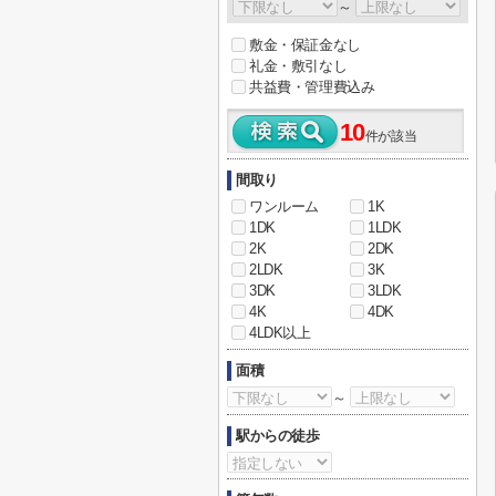
～
敷金・保証金なし
礼金・敷引なし
共益費・管理費込み
10
件が該当
間取り
ワンルーム
1K
1DK
1LDK
2K
2DK
2LDK
3K
3DK
3LDK
4K
4DK
4LDK以上
面積
～
駅からの徒歩