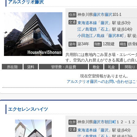
アルスクリオ藤沢
神奈川県
藤沢市
藤沢
101-1
住所
交通
東海道本線
「
藤沢
」駅 徒歩3分
江ノ島電鉄
「
石上
」駅 徒歩14分
小田急江ノ島線
「
藤沢本町
」駅 徒
築34年
12階建
鉄骨
築年
階数
構造
共用部には敷地内ごみ置き場・エレベー
す。空気の入れ替えができる風通しの良
所在階
賃料
管理費・共益費
敷金
礼金
間取り
現在空室情報がありません。
アルスクリオ藤沢へのお問い合わせはこ
エクセレンスハイツ
神奈川県
藤沢市
朝日町
１２－１２
住所
交通
東海道本線
「
藤沢
」駅 徒歩4分
江ノ島電鉄
「
石上
」駅 徒歩17分