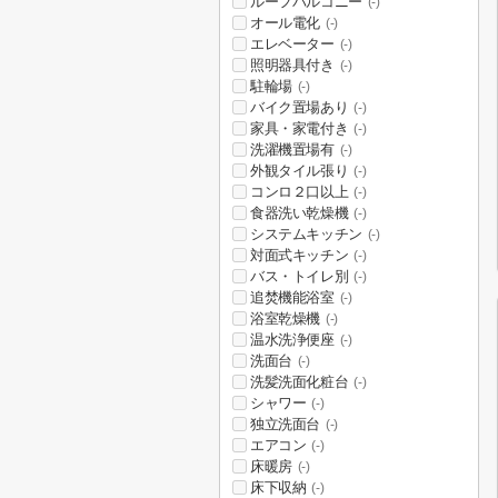
ルーフバルコニー
(-)
オール電化
(-)
エレベーター
(-)
照明器具付き
(-)
駐輪場
(-)
バイク置場あり
(-)
家具・家電付き
(-)
洗濯機置場有
(-)
外観タイル張り
(-)
コンロ２口以上
(-)
食器洗い乾燥機
(-)
システムキッチン
(-)
対面式キッチン
(-)
バス・トイレ別
(-)
追焚機能浴室
(-)
浴室乾燥機
(-)
温水洗浄便座
(-)
洗面台
(-)
洗髪洗面化粧台
(-)
シャワー
(-)
独立洗面台
(-)
エアコン
(-)
床暖房
(-)
床下収納
(-)