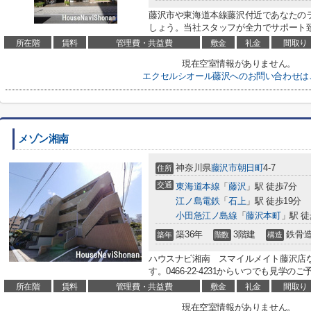
藤沢市や東海道本線藤沢付近であなたの
しょう。当社スタッフが全力でサポート
所在階
賃料
管理費・共益費
敷金
礼金
間取り
現在空室情報がありません。
エクセルシオール藤沢へのお問い合わせは
メゾン湘南
神奈川県
藤沢市
朝日町
4-7
住所
交通
東海道本線
「
藤沢
」駅 徒歩7分
江ノ島電鉄
「
石上
」駅 徒歩19分
小田急江ノ島線
「
藤沢本町
」駅 徒
築36年
3階建
鉄骨
築年
階数
構造
ハウスナビ湘南 スマイルメイト藤沢店
す。0466-22-4231からいつでも見
所在階
賃料
管理費・共益費
敷金
礼金
間取り
現在空室情報がありません。