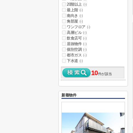
20階以上
(-)
最上階
(-)
南向き
(-)
角部屋
(-)
ワンフロア
(-)
高層ビル
(-)
飲食店可
(-)
居抜物件
(-)
個別空調
(-)
都市ガス
(-)
下水道
(-)
10
件が該当
新着物件