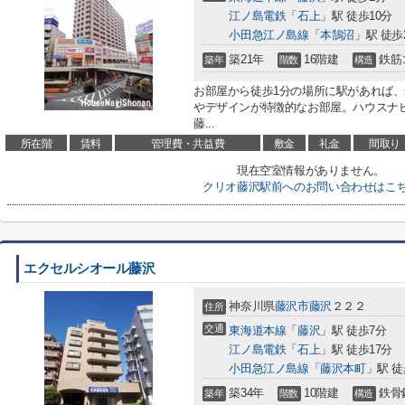
江ノ島電鉄
「
石上
」駅 徒歩10分
小田急江ノ島線
「
本鵠沼
」駅 徒歩
築21年
16階建
鉄筋
築年
階数
構造
お部屋から徒歩1分の場所に駅があれば
やデザインが特徴的なお部屋。ハウスナ
藤...
所在階
賃料
管理費・共益費
敷金
礼金
間取り
現在空室情報がありません。
クリオ藤沢駅前へのお問い合わせはこ
エクセルシオール藤沢
神奈川県
藤沢市
藤沢
２２２
住所
交通
東海道本線
「
藤沢
」駅 徒歩7分
江ノ島電鉄
「
石上
」駅 徒歩17分
小田急江ノ島線
「
藤沢本町
」駅 徒
築34年
10階建
鉄骨
築年
階数
構造