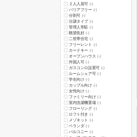
２人入居可
(-)
バリアフリー
(-)
分割可
(-)
分譲タイプ
(-)
管理人常駐
(-)
眺望良好
(-)
二世帯住宅
(-)
フリーレント
(-)
カードキー
(-)
オープンハウス
(-)
外国人可
(-)
ガスコンロ設置可
(-)
ルームシェア可
(-)
学生向け
(-)
カップル向け
(-)
女性向け
(-)
ファミリー向け
(-)
室内洗濯機置場
(-)
フローリング
(-)
ロフト付き
(-)
メゾネット
(-)
ベランダ
(-)
バルコニー
(-)