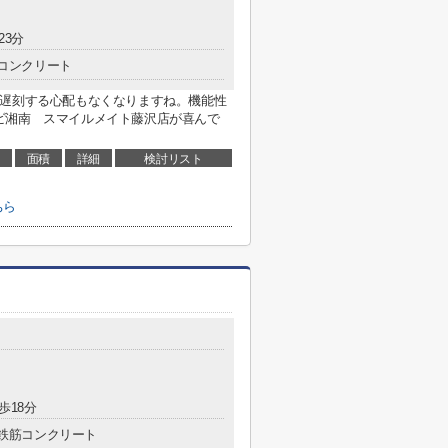
23分
コンクリート
、遅刻する心配もなくなりますね。機能性
ビ湘南 スマイルメイト藤沢店が喜んで
面積
詳細
検討リスト
ちら
歩18分
鉄筋コンクリート