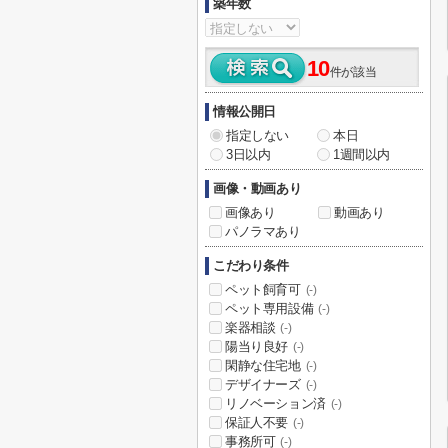
築年数
10
件が該当
情報公開日
指定しない
本日
3日以内
1週間以内
画像・動画あり
画像あり
動画あり
パノラマあり
こだわり条件
ペット飼育可
(-)
ペット専用設備
(-)
楽器相談
(-)
陽当り良好
(-)
閑静な住宅地
(-)
デザイナーズ
(-)
リノベーション済
(-)
保証人不要
(-)
事務所可
(-)