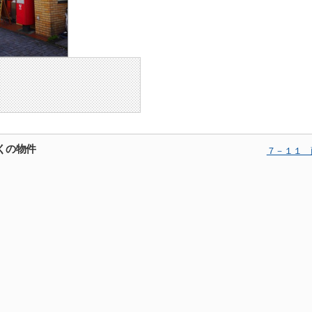
くの物件
７－１１ 