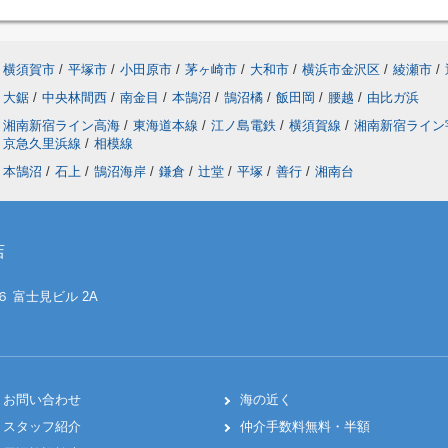
横須賀市
/
平塚市
/
小田原市
/
茅ヶ崎市
/
大和市
/
横浜市金沢区
/
綾瀬市
/
大鋸
/
中央林間西
/
南金目
/
本鵠沼
/
鵠沼橘
/
飯田岡
/
腰越
/
由比ガ浜
湘南新宿ライン高海
/
東海道本線
/
江ノ島電鉄
/
横須賀線
/
湘南新宿ライ
京急久里浜線
/
相模線
本鵠沼
/
石上
/
鵠沼海岸
/
鎌倉
/
辻堂
/
平塚
/
善行
/
湘南台
店
６ 富士見ビル 2A
お問い合わせ
海の近く
スタッフ紹介
仲介手数料無料・半額