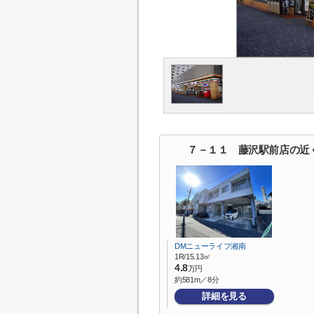
７－１１ 藤沢駅前店の近
DMニューライフ湘南
1R/15.13㎡
4.8
万円
約581m／8分
詳細を見る