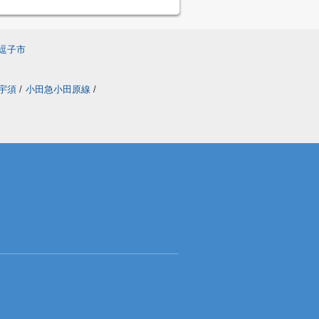
逗子市
ン宇須
/
小田急小田原線
/