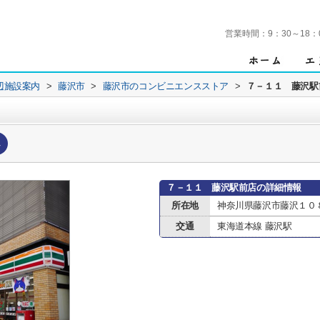
営業時間：
9：30～18：
辺施設案内
>
藤沢市
>
藤沢市のコンビニエンスストア
>
７－１１ 藤沢駅
へ
７－１１ 藤沢駅前店の詳細情報
所在地
神奈川県藤沢市藤沢１０
交通
東海道本線 藤沢駅