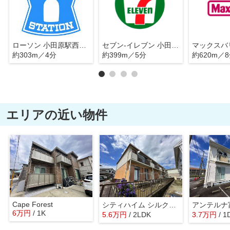
ローソン 小田原駅西口店
セブン-イレブン 小田原城山１丁目店
約303m／4分
約399m／5分
約620m／
エリアの近い物件
Cape Forest
シティハイム シルクテラスＢ
アンテルナ
6
万
円
/ 1K
5.6
万
円
/ 2LDK
3.7
万
円
/ 1