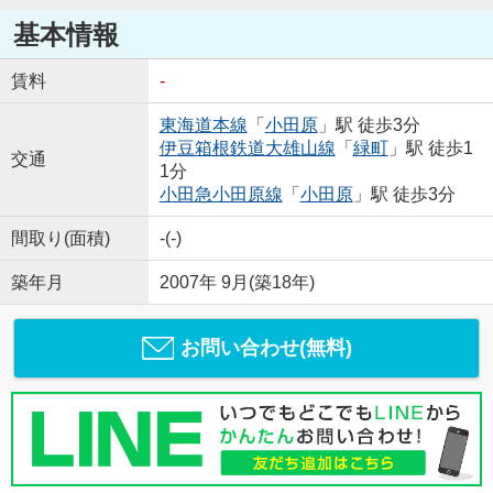
基本情報
賃料
-
東海道本線
「
小田原
」駅 徒歩3分
伊豆箱根鉄道大雄山線
「
緑町
」駅 徒歩1
交通
1分
小田急小田原線
「
小田原
」駅 徒歩3分
間取り(面積)
-(-)
築年月
2007年 9月(築18年)
お問い合わせ(無料)