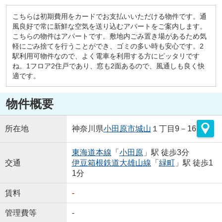
こちらは初期費用をカードでお支払いいただける物件です。通
風良好で常に新鮮な空気を送り込むアパートをご案内します。
こちらの物件はアパートです。敷地内ごみ置き場があるため気
軽にごみ捨てを行うことができ、ゴミの多い時も安心です。2
駅利用可物件なので、よく電車を利用する方にピッタリです
ね。1フロア2住戸であり、窓も2面あるので、風通しも良く快
適です。
物件概要
所在地
神奈川県
小田原市
城山
１丁目9－16
東海道本線
「
小田原
」駅 徒歩3分
交通
伊豆箱根鉄道大雄山線
「
緑町
」駅 徒歩1
1分
賃料
-
管理費等
-