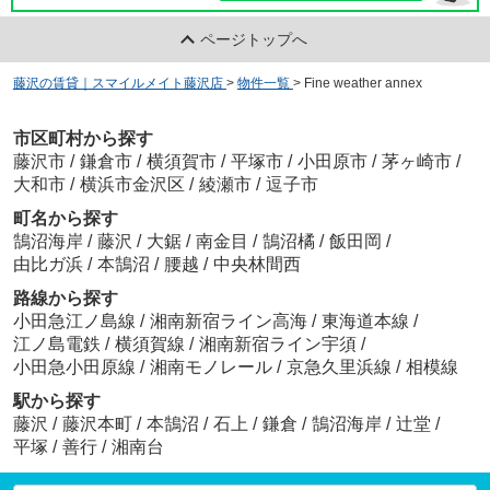
ページトップへ
藤沢の賃貸｜スマイルメイト藤沢店
>
物件一覧
>
Fine weather annex
市区町村から探す
藤沢市
/
鎌倉市
/
横須賀市
/
平塚市
/
小田原市
/
茅ヶ崎市
/
大和市
/
横浜市金沢区
/
綾瀬市
/
逗子市
町名から探す
鵠沼海岸
/
藤沢
/
大鋸
/
南金目
/
鵠沼橘
/
飯田岡
/
由比ガ浜
/
本鵠沼
/
腰越
/
中央林間西
路線から探す
小田急江ノ島線
/
湘南新宿ライン高海
/
東海道本線
/
江ノ島電鉄
/
横須賀線
/
湘南新宿ライン宇須
/
小田急小田原線
/
湘南モノレール
/
京急久里浜線
/
相模線
駅から探す
藤沢
/
藤沢本町
/
本鵠沼
/
石上
/
鎌倉
/
鵠沼海岸
/
辻堂
/
平塚
/
善行
/
湘南台