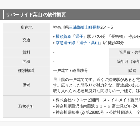
リバーサイド葉山
の物件概要
所在地
神奈川県
三浦郡葉山町
長柄
264－5
横須賀線
「
逗子
」駅 バス4分 「長柄橋」 停歩4
交通
京急逗子線
「
逗子・葉山
」駅 徒歩30分
賃料
-
管理費・共
面積
-
築年月（築
種別/構造
一戸建て / 軽量鉄骨
階建
最上階の一戸建てです。近くに始発駅があると電
備考
す。広々とした間取りが魅力的な、開放感のある
取り入れられる通風良好な間取りの一戸建て。移
株式会社ハウスナビ湘南 スマイルメイト藤沢
神奈川県藤沢市南藤沢２３－６ 富士見ビル 2A
取扱会社
神奈川県知事 (2) 第29885号
公益社団法人 