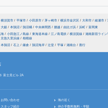
横須賀市
/
平塚市
/
小田原市
/
茅ヶ崎市
/
横浜市金沢区
/
大和市
/
綾瀬市
/
大鋸
/
本鵠沼
/
鵠沼橘
/
中央林間西
/
腰越
/
由比ガ浜
/
浜町
/
富岡東
高海
/
小田急江ノ島線
/
東海道本線
/
江ノ島電鉄
/
横須賀線
/
湘南新宿ライ
京急久里浜線
/
相模線
本鵠沼
/
石上
/
鎌倉
/
鵠沼海岸
/
辻堂
/
平塚
/
湘南台
/
善行
店
６ 富士見ビル 2A
お問い合わせ
海の近く
スタッフ紹介
仲介手数料無料・半額