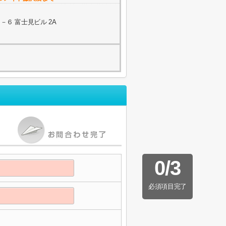
６ 富士見ビル 2A
0
/
3
必須項目完了