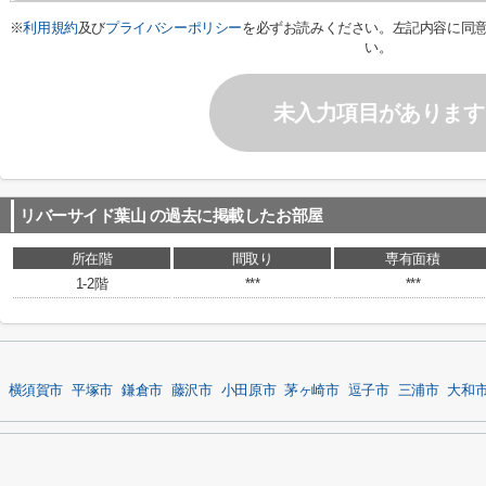
※
利用規約
及び
プライバシーポリシー
を必ずお読みください。左記内容に同
い。
未入力項目があります
リバーサイド葉山
の過去に掲載したお部屋
所在階
間取り
専有面積
1-2階
***
***
横須賀市
平塚市
鎌倉市
藤沢市
小田原市
茅ヶ崎市
逗子市
三浦市
大和