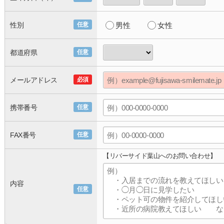
性別
任意
男性
女性
都道府県
任意
メールアドレス
必須
携帯番号
任意
FAX番号
任意
【リバーサイド葉山へのお問い合わせ】
内容
任意