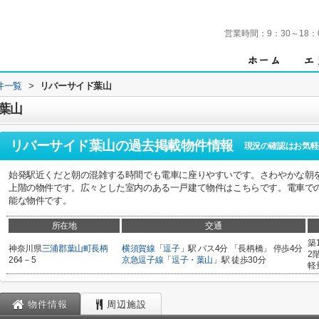
営業時間：
9：30～18：
件一覧
>
リバーサイド葉山
葉山
リバーサイド葉山
の過去掲載物件情報
現況の確認はお気軽
始発駅近くだと朝の混雑する時間でも電車に座りやすいです。さわやかな朝
上階の物件です。広々とした室内のある一戸建て物件はこちらです。電車で
能な物件です。
所在地
交通
築
神奈川県
三浦郡葉山町
長柄
横須賀線
「
逗子
」駅 バス4分 「長柄橋」 停歩4分
2
264－5
京急逗子線
「
逗子・葉山
」駅 徒歩30分
軽
物件情報
周辺施設