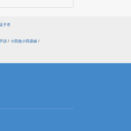
逗子市
ン宇須
/
小田急小田原線
/