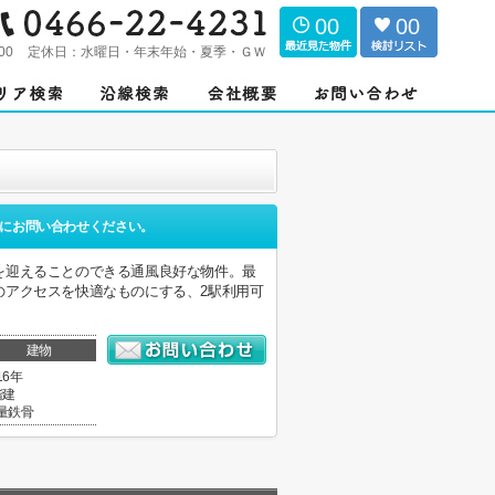
00
00
00
定休日：
水曜日・年末年始・夏季・ＧＷ
にお問い合わせください。
を迎えることのできる通風良好な物件。最
のアクセスを快適なものにする、2駅利用可
建物
16年
階建
量鉄骨