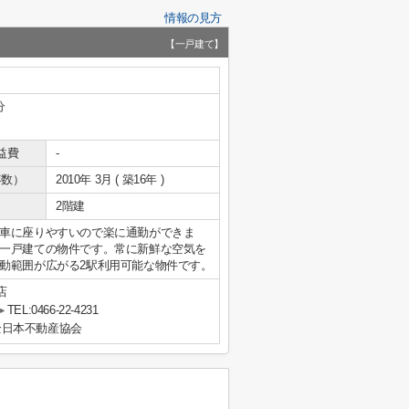
情報の見方
【一戸建て】
分
益費
-
年数）
2010年 3月 ( 築16年 )
2階建
車に座りやすいので楽に通勤ができま
一戸建ての物件です。常に新鮮な空気を
動範囲が広がる2駅利用可能な物件です。
店
TEL:0466-22-4231
全日本不動産協会