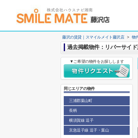
藤沢の賃貸｜スマイルメイト藤沢店
>
物
過去掲載物件：リバーサイド
▼ご希望の物件をお探しします
同じエリアの物件
三浦郡葉山町
長柄
横須賀線 逗子
京急逗子線 逗子・葉山