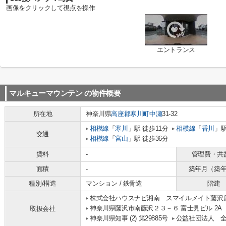
画像をクリックして視点を操作
エントランス
マルキューマウンテン
の物件概要
所在地
神奈川県
高座郡寒川町
中瀬
31-32
相模線
「
寒川
」駅 徒歩11分
相模線
「
香川
」駅
交通
相模線
「
宮山
」駅 徒歩36分
賃料
-
管理費・共
面積
-
築年月（築
種別/構造
マンション / 鉄骨造
階建
株式会社ハウスナビ湘南 スマイルメイト藤沢
神奈川県藤沢市南藤沢２３－６ 富士見ビル 2A
取扱会社
神奈川県知事 (2) 第29885号
公益社団法人 