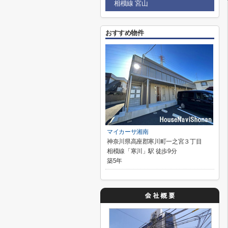
相模線 宮山
おすすめ物件
マイカーサ湘南
神奈川県高座郡寒川町一之宮３丁目
相模線「寒川」駅 徒歩9分
築5年