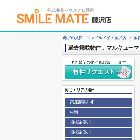
藤沢の賃貸｜スマイルメイト藤沢店
>
物
過去掲載物件：マルキューマ
▼ご希望の物件をお探しします
同じエリアの物件
高座郡寒川町
中瀬
相模線 寒川
相模線 香川