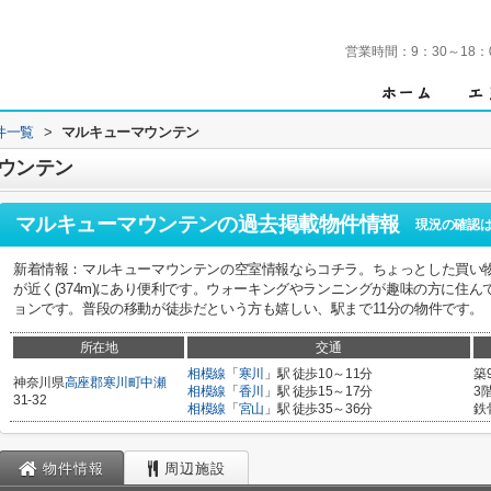
営業時間：
9：30～18：
件一覧
>
マルキューマウンテン
ウンテン
マルキューマウンテン
の過去掲載物件情報
現況の確認
新着情報：マルキューマウンテンの空室情報ならコチラ。ちょっとした買い物
が近く(374m)にあり便利です。ウォーキングやランニングが趣味の方に住
ョンです。普段の移動が徒歩だという方も嬉しい、駅まで11分の物件です。
所在地
交通
相模線
「
寒川
」駅 徒歩10～11分
築
神奈川県
高座郡寒川町
中瀬
相模線
「
香川
」駅 徒歩15～17分
3
31-32
相模線
「
宮山
」駅 徒歩35～36分
鉄
物件情報
周辺施設