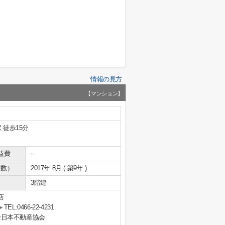
情報の見方
【マンション】
 徒歩15分
益費
-
年数）
2017年 8月 ( 築9年 )
3階建
店
TEL:0466-22-4231
全日本不動産協会