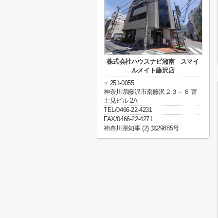
株式会社ハウスナビ湘南 スマイ
ルメイト藤沢店
〒251-0055
神奈川県藤沢市南藤沢２３－６ 富
士見ビル 2A
TEL/0466-22-4231
FAX/0466-22-4271
神奈川県知事 (2) 第29885号