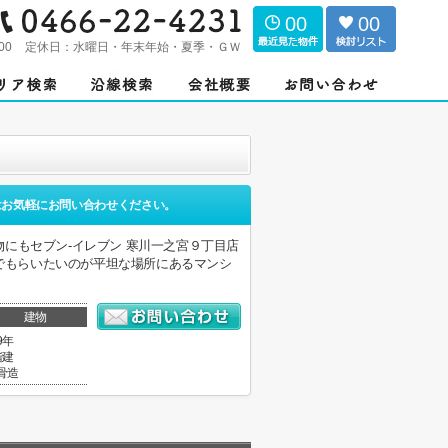
00
00
00
定休日：
水曜日・年末年始・夏季・ＧＷ
はお気軽にお問い合わせください。
にもセブン‐イレブン 寒川一之宮９丁目店
んでもらいたいのが平坦な場所にあるマンシ
建物
9年
階建
骨造