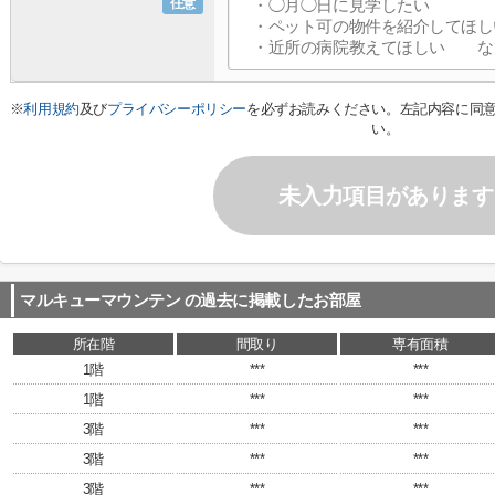
任意
※
利用規約
及び
プライバシーポリシー
を必ずお読みください。左記内容に同
い。
未入力項目があります
マルキューマウンテン
の過去に掲載したお部屋
所在階
間取り
専有面積
1階
***
***
1階
***
***
3階
***
***
3階
***
***
3階
***
***