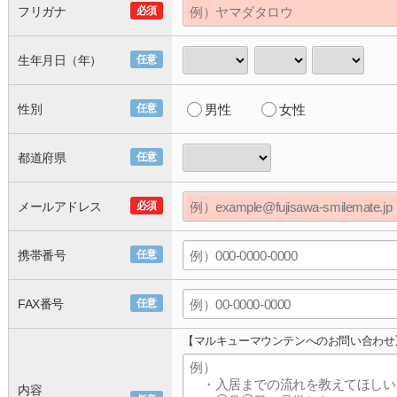
フリガナ
必須
生年月日（年）
任意
性別
任意
男性
女性
都道府県
任意
メールアドレス
必須
携帯番号
任意
FAX番号
任意
【マルキューマウンテンへのお問い合わせ
内容