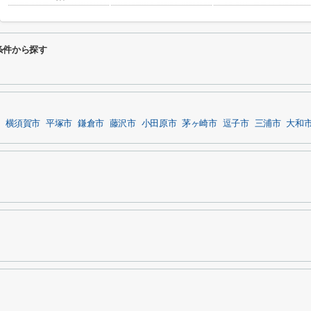
条件から探す
横須賀市
平塚市
鎌倉市
藤沢市
小田原市
茅ヶ崎市
逗子市
三浦市
大和