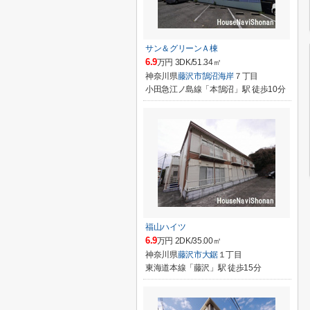
サン＆グリーンＡ棟
6.9
万円 3DK/51.34㎡
神奈川県
藤沢市
鵠沼海岸
７丁目
小田急江ノ島線「本鵠沼」駅 徒歩10分
福山ハイツ
6.9
万円 2DK/35.00㎡
神奈川県
藤沢市
大鋸
１丁目
東海道本線「藤沢」駅 徒歩15分