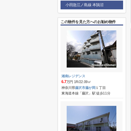
小田急江ノ島線 本鵠沼
この物件を見た方へのお勧め物件
湘南レジデンス
6.7
万円 1R/22.09㎡
神奈川県
藤沢市
藤が岡
１丁目
東海道本線「藤沢」駅 徒歩11分