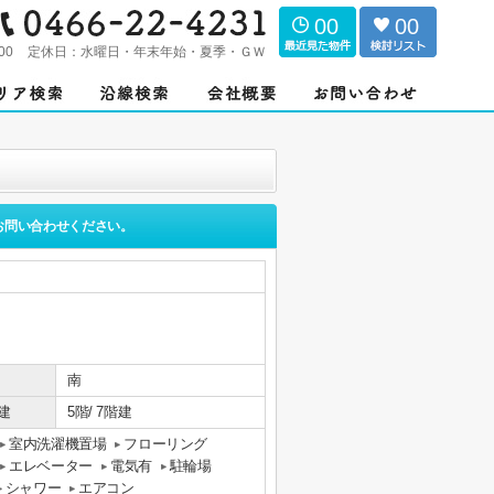
00
00
00
定休日：
水曜日・年末年始・夏季・ＧＷ
お問い合わせください。
南
建
5階/ 7階建
室内洗濯機置場
フローリング
エレベーター
電気有
駐輪場
シャワー
エアコン