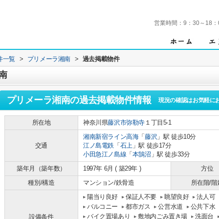
営業時間：
9：30～18：
件一覧
>
プリメーラ湘南
>
過去掲載物件
南
プリメーラ湘南
の過去掲載物件情報
現況の確認はお気軽に
所在地
神奈川県
藤沢市
弥勒寺
１丁目5-1
湘南新宿ライン高海
「
藤沢
」駅 徒歩10分
交通
江ノ島電鉄
「
石上
」駅 徒歩17分
小田急江ノ島線
「
本鵠沼
」駅 徒歩33分
築年月（築年数）
1997年 6月 ( 築29年 )
方位
種別/構造
マンション/鉄骨造
所在階/階
陽当り良好
保証人不要
眺望良好
法人可
バルコニー
都市ガス
公営水道
公共下水
バイク置場あり
敷地内ごみ置き場
洗面台
設備条件