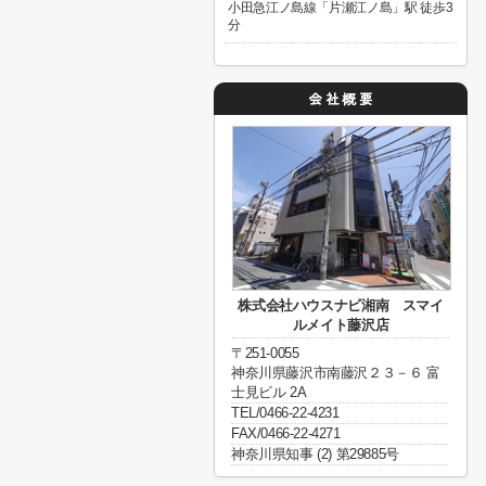
小田急江ノ島線「片瀬江ノ島」駅 徒歩3
分
株式会社ハウスナビ湘南 スマイ
ルメイト藤沢店
〒251-0055
神奈川県藤沢市南藤沢２３－６ 富
士見ビル 2A
TEL/0466-22-4231
FAX/0466-22-4271
神奈川県知事 (2) 第29885号