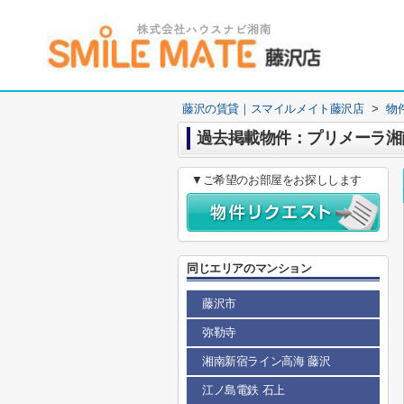
藤沢の賃貸｜スマイルメイト藤沢店
>
物
過去掲載物件：プリメーラ湘
▼ご希望のお部屋をお探しします
同じエリアのマンション
藤沢市
弥勒寺
湘南新宿ライン高海 藤沢
江ノ島電鉄 石上