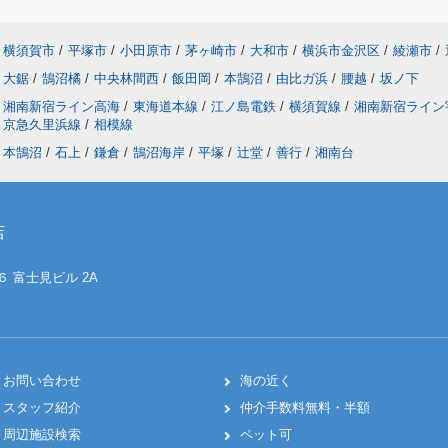
横須賀市
/
平塚市
/
小田原市
/
茅ヶ崎市
/
大和市
/
横浜市金沢区
/
綾瀬市
/
大鋸
/
鵠沼橘
/
中央林間西
/
飯田岡
/
本鵠沼
/
由比ガ浜
/
腰越
/
坂ノ下
湘南新宿ライン高海
/
東海道本線
/
江ノ島電鉄
/
横須賀線
/
湘南新宿ライ
京急久里浜線
/
相模線
本鵠沼
/
石上
/
鎌倉
/
鵠沼海岸
/
平塚
/
辻堂
/
善行
/
湘南台
店
６ 富士見ビル 2A
お問い合わせ
海の近く
スタッフ紹介
仲介手数料無料・半額
周辺施設検索
ペット可