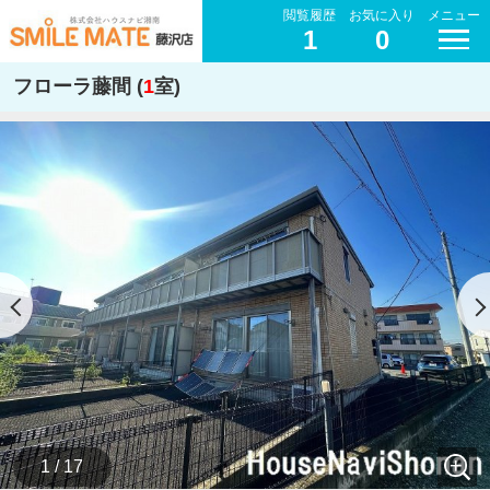
閲覧履歴
お気に入り
メニュー
1
0
フローラ藤間 (
1
室)
1 / 17