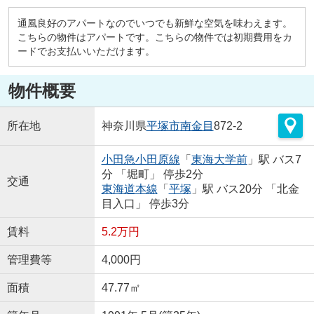
通風良好のアパートなのでいつでも新鮮な空気を味わえます。
こちらの物件はアパートです。こちらの物件では初期費用をカ
ードでお支払いいただけます。
物件概要
所在地
神奈川県
平塚市
南金目
872-2
小田急小田原線
「
東海大学前
」駅 バス7
分 「堀町」 停歩2分
交通
東海道本線
「
平塚
」駅 バス20分 「北金
目入口」 停歩3分
賃料
5.2万円
管理費等
4,000円
面積
47.77㎡