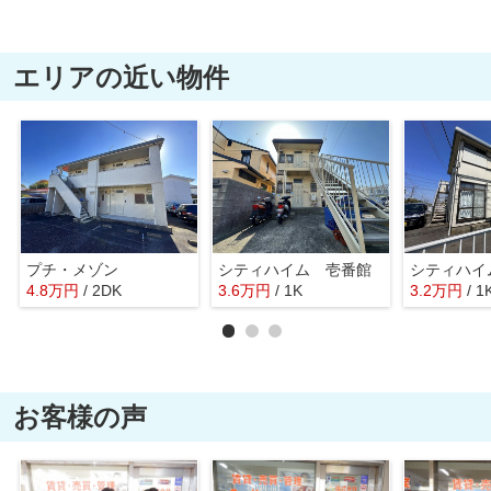
エリアの近い物件
プチ・メゾン
シティハイム 壱番館
4.8
万
円
/ 2DK
3.6
万
円
/ 1K
3.2
万
円
/ 1
お客様の声