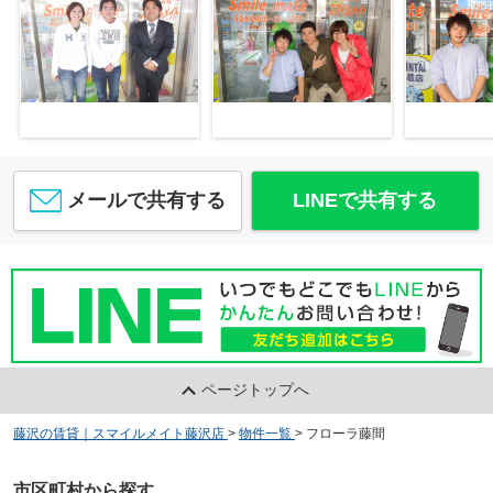
メールで共有する
LINEで共有する
ページトップへ
藤沢の賃貸｜スマイルメイト藤沢店
>
物件一覧
>
フローラ藤間
市区町村から探す