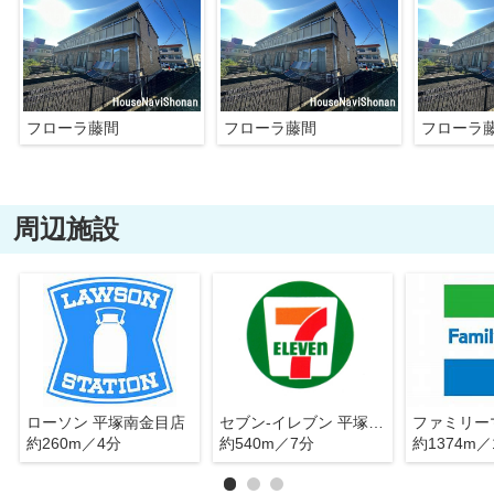
フローラ藤間
フローラ藤間
フローラ
周辺施設
ローソン 平塚南金目店
セブン-イレブン 平塚南金目店
約260m／4分
約540m／7分
約1374m／