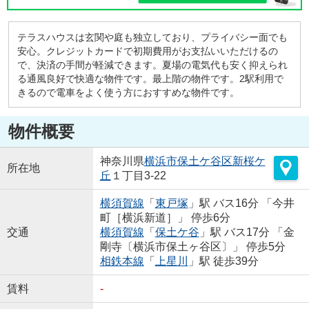
テラスハウスは玄関や庭も独立しており、プライバシー面でも
安心。クレジットカードで初期費用がお支払いいただけるの
で、決済の手間が軽減できます。夏場の電気代も安く抑えられ
る通風良好で快適な物件です。最上階の物件です。2駅利用で
きるので電車をよく使う方におすすめな物件です。
物件概要
神奈川県
横浜市保土ケ谷区
新桜ケ
所在地
丘
１丁目3-22
横須賀線
「
東戸塚
」駅 バス16分 「今井
町［横浜新道］」 停歩6分
交通
横須賀線
「
保土ケ谷
」駅 バス17分 「金
剛寺〔横浜市保土ヶ谷区〕」 停歩5分
相鉄本線
「
上星川
」駅 徒歩39分
賃料
-