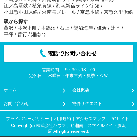
江ノ島電鉄
/
横須賀線
/
湘南新宿ライン宇須
/
小田急小田原線
/
湘南モノレール
/
京急本線
/
京急久里浜線
駅から探す
藤沢
/
藤沢本町
/
本鵠沼
/
石上
/
鵠沼海岸
/
鎌倉
/
辻堂
/
平塚
/
善行
/
湘南台
電話でお問い合わせ
営業時間：
9：30～18：00
定休日：
水曜日・年末年始・夏季・ＧＷ
ホーム
会社概要
お問い合わせ
物件リクエスト
プライバシーポリシー
利用規約
アクセスマップ
PCサイト
Copyright(c) 株式会社ハウスナビ湘南 スマイルメイト藤沢
店 All rights reserved.