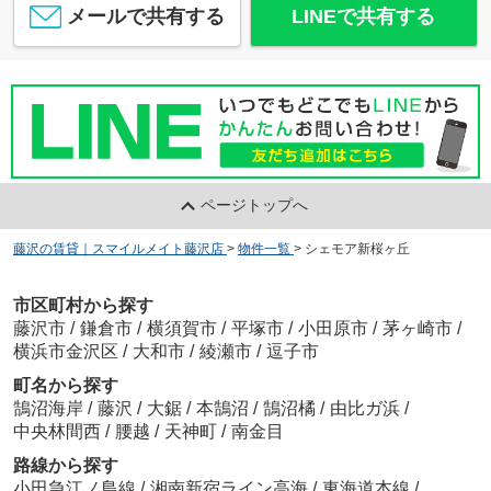
メールで共有する
LINEで共有する
ページトップへ
藤沢の賃貸｜スマイルメイト藤沢店
>
物件一覧
>
シェモア新桜ヶ丘
市区町村から探す
藤沢市
/
鎌倉市
/
横須賀市
/
平塚市
/
小田原市
/
茅ヶ崎市
/
横浜市金沢区
/
大和市
/
綾瀬市
/
逗子市
町名から探す
鵠沼海岸
/
藤沢
/
大鋸
/
本鵠沼
/
鵠沼橘
/
由比ガ浜
/
中央林間西
/
腰越
/
天神町
/
南金目
路線から探す
小田急江ノ島線
/
湘南新宿ライン高海
/
東海道本線
/