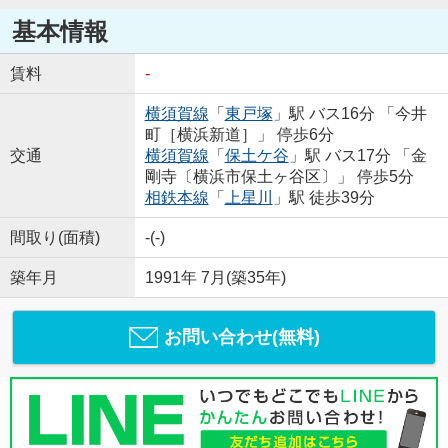
基本情報
賃料
-
横須賀線
「
東戸塚
」駅 バス16分 「今井
町［横浜新道］」 停歩6分
交通
横須賀線
「
保土ケ谷
」駅 バス17分 「金
剛寺〔横浜市保土ヶ谷区〕」 停歩5分
相鉄本線
「
上星川
」駅 徒歩39分
間取り(面積)
-(-)
築年月
1991年 7月(築35年)
お問い合わせ(無料)