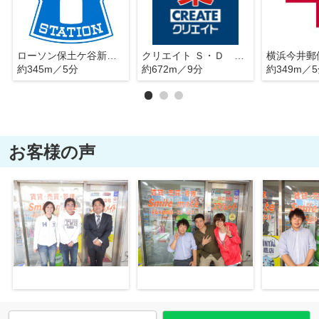
ローソン保土ケ谷新桜ヶ丘点
クリエイト Ｓ・Ｄ 保土ケ谷今井町店
横浜今井郵
約345m／5分
約672m／9分
約349m／
お客様の声