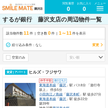
閲覧履歴
お気に入り
メニュー
0
0
するが銀行 藤沢支店の周辺物件一覧
11
0
1～11
該当物件数
件
空き数
件
件を表示
変更
絞り込み条件：
なし
空室のみ
ヒルズ・フジサワ
賃貸 | アパート
仲手半額
敷0
礼0
東海道本線
「
藤沢
」駅 バス8分 「遊行寺
坂上」 停歩5分
小田急江ノ島線
「
藤沢本町
」駅 徒歩27分
東海道本線
「
藤沢
」駅 徒歩22分
築39年