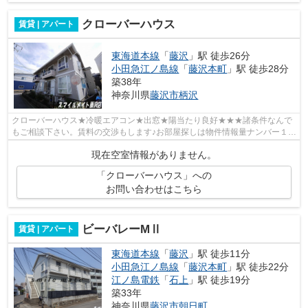
クローバーハウス
賃貸 | アパート
東海道本線
「
藤沢
」駅 徒歩26分
小田急江ノ島線
「
藤沢本町
」駅 徒歩28分
築38年
神奈川県
藤沢市
柄沢
クローバーハウス★冷暖エアコン★出窓★陽当たり良好★★★諸条件なんで
もご相談下さい。賃料の交渉もします♪お部屋探しは物件情報量ナンバー１の
スマイルメイト藤沢店へ♪お部屋見学は、お...
現在空室情報がありません。
「クローバーハウス」への
お問い合わせはこちら
ビーバレーMⅡ
賃貸 | アパート
東海道本線
「
藤沢
」駅 徒歩11分
小田急江ノ島線
「
藤沢本町
」駅 徒歩22分
江ノ島電鉄
「
石上
」駅 徒歩19分
築33年
神奈川県
藤沢市
朝日町