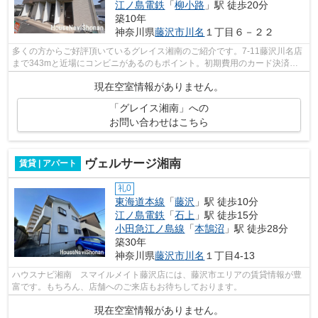
江ノ島電鉄
「
柳小路
」駅 徒歩20分
築10年
神奈川県
藤沢市
川名
１丁目６－２２
多くの方からご好評頂いているグレイス湘南のご紹介です。7-11藤沢川名店
まで343mと近場にコンビニがあるのもポイント。初期費用のカード決済
で、ポイントやマイルをおすすめに貯めら...
現在空室情報がありません。
「グレイス湘南」への
お問い合わせはこちら
ヴェルサージ湘南
賃貸 | アパート
礼0
東海道本線
「
藤沢
」駅 徒歩10分
江ノ島電鉄
「
石上
」駅 徒歩15分
小田急江ノ島線
「
本鵠沼
」駅 徒歩28分
築30年
神奈川県
藤沢市
川名
１丁目4-13
ハウスナビ湘南 スマイルメイト藤沢店には、藤沢市エリアの賃貸情報が豊
富です。もちろん、店舗へのご来店もお待ちしております。
現在空室情報がありません。