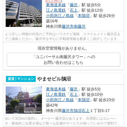
東海道本線
「
藤沢
」駅 徒歩5分
江ノ島電鉄
「
石上
」駅 徒歩12分
小田急江ノ島線
「
本鵠沼
」駅 徒歩26分
築16年
神奈川県
藤沢市
南藤沢
より詳しい情報や内見のご予約はハウスナビ湘南 スマイルメイト藤沢店ま
でご連絡ください。藤沢市を中心に不動産情報を数多くご紹介しています。
現在空室情報がありません。
「ユニバーサル南藤沢タワー」への
お問い合わせはこちら
やませビル鵠沼
賃貸 | マンション
東海道本線
「
藤沢
」駅 徒歩5分
江ノ島電鉄
「
石上
」駅 徒歩10分
小田急江ノ島線
「
本鵠沼
」駅 徒歩23分
築42年
神奈川県
藤沢市
鵠沼石上
１丁目5-17
歩いて323mの場所に、オーケー 藤沢店があります。共用部にはエレベー
タ・敷地内ごみ置き場など様々な設備やサービスが揃っているので便利で