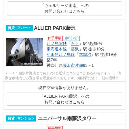
「ヴェルサージ湘南」への
お問い合わせはこちら
ALLIER PARK藤沢
賃貸 | アパート
仲手半額
敷0
礼0
江ノ島電鉄
「
石上
」駅 徒歩5分
東海道本線
「
藤沢
」駅 徒歩10分
小田急江ノ島線
「
本鵠沼
」駅 徒歩19分
築7年
神奈川県
藤沢市
片瀬
83－1
７－１１藤沢片瀬店まで徒歩2分と近場にコンビニがあるのもポイント。清
潔な敷地内ごみ置き場も用意されております。始発駅に近く、朝の通勤ラッ
シュでも座席に座りやすいです。ご利用...
現在空室情報がありません。
「ALLIER PARK藤沢」への
お問い合わせはこちら
ユニバーサル南藤沢タワー
賃貸 | マンション
仲手無料