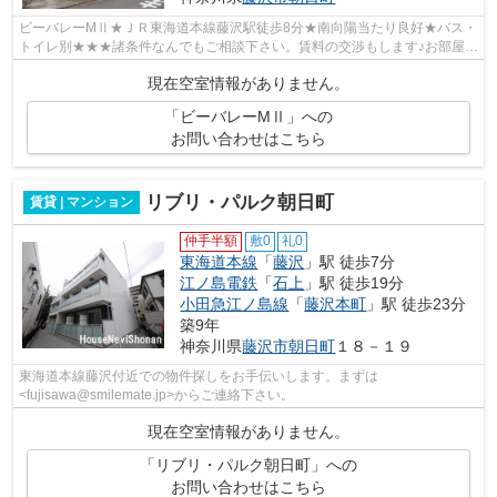
ビーバレーMⅡ★ＪＲ東海道本線藤沢駅徒歩8分★南向陽当たり良好★バス・
トイレ別★★★諸条件なんでもご相談下さい。賃料の交渉もします♪お部屋探
しは物件情報量ナンバー１のスマイルメイト...
現在空室情報がありません。
「ビーバレーMⅡ」への
お問い合わせはこちら
リブリ・パルク朝日町
賃貸 | マンション
仲手半額
敷0
礼0
東海道本線
「
藤沢
」駅 徒歩7分
江ノ島電鉄
「
石上
」駅 徒歩19分
小田急江ノ島線
「
藤沢本町
」駅 徒歩23分
築9年
神奈川県
藤沢市
朝日町
１８－１９
東海道本線藤沢付近での物件探しをお手伝いします。まずは
<fujisawa@smilemate.jp>からご連絡下さい。
現在空室情報がありません。
「リブリ・パルク朝日町」への
お問い合わせはこちら