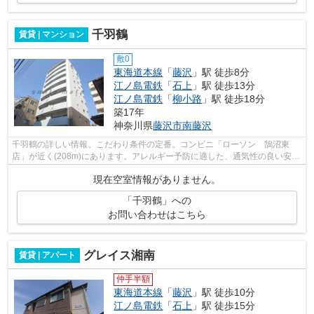
千羽鶴
賃貸 | マンション
敷0
東海道本線
「
藤沢
」駅 徒歩8分
江ノ島電鉄
「
石上
」駅 徒歩13分
江ノ島電鉄
「
柳小路
」駅 徒歩18分
築17年
神奈川県
藤沢市
南藤沢
千羽鶴の詳しい情報。こだわり条件の定番。コンビニ「ローソン 鵠沼東
店」が近く(208m)にあります。アレルギー予防に適した、通気性の良い安心
のマンションです。健康な体は新鮮な空...
現在空室情報がありません。
「千羽鶴」への
お問い合わせはこちら
グレイス湘南
賃貸 | アパート
仲手半額
東海道本線
「
藤沢
」駅 徒歩10分
江ノ島電鉄
「
石上
」駅 徒歩15分