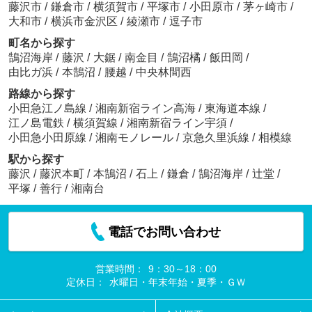
藤沢市
/
鎌倉市
/
横須賀市
/
平塚市
/
小田原市
/
茅ヶ崎市
/
大和市
/
横浜市金沢区
/
綾瀬市
/
逗子市
町名から探す
鵠沼海岸
/
藤沢
/
大鋸
/
南金目
/
鵠沼橘
/
飯田岡
/
由比ガ浜
/
本鵠沼
/
腰越
/
中央林間西
路線から探す
小田急江ノ島線
/
湘南新宿ライン高海
/
東海道本線
/
江ノ島電鉄
/
横須賀線
/
湘南新宿ライン宇須
/
小田急小田原線
/
湘南モノレール
/
京急久里浜線
/
相模線
駅から探す
藤沢
/
藤沢本町
/
本鵠沼
/
石上
/
鎌倉
/
鵠沼海岸
/
辻堂
/
平塚
/
善行
/
湘南台
電話でお問い合わせ
営業時間：
9：30～18：00
定休日：
水曜日・年末年始・夏季・ＧＷ