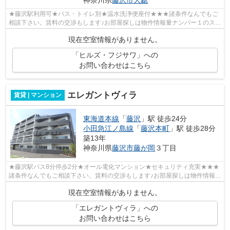
神奈川県
藤沢市
大鋸
★藤沢駅利用可★バス・トイレ別★温水洗浄便座付★★★諸条件なんでもご
相談下さい。賃料の交渉もします♪お部屋探しは物件情報量ナンバー１のスマ
イルメイト藤沢店へ♪お部屋見学は、お電話...
現在空室情報がありません。
「ヒルズ・フジサワ」への
お問い合わせはこちら
エレガントヴィラ
賃貸 | マンション
東海道本線
「
藤沢
」駅 徒歩24分
小田急江ノ島線
「
藤沢本町
」駅 徒歩28分
築13年
神奈川県
藤沢市
藤が岡
３丁目
★藤沢駅バス8分停歩2分★オール電化マンション★セキュリティ充実★★★
諸条件なんでもご相談下さい。賃料の交渉もします♪お部屋探しは物件情報量
ナンバー１のスマイルメイト藤沢店へ♪お部...
現在空室情報がありません。
「エレガントヴィラ」への
お問い合わせはこちら