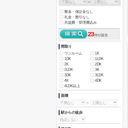
～
敷金・保証金なし
礼金・敷引なし
共益費・管理費込み
23
件が該当
間取り
ワンルーム
1K
1DK
1LDK
2K
2DK
2LDK
3K
3DK
3LDK
4K
4DK
4LDK以上
面積
～
駅からの徒歩