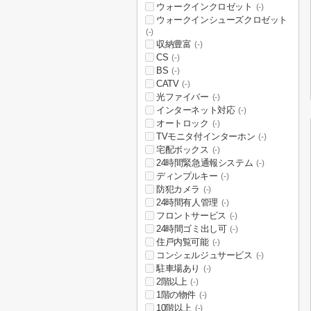
ウォークインクロゼット
(-)
ウォークインシューズクロゼット
(-)
収納豊富
(-)
CS
(-)
BS
(-)
CATV
(-)
光ファイバー
(-)
インターネット対応
(-)
オートロック
(-)
TVモニタ付インターホン
(-)
宅配ボックス
(-)
24時間緊急通報システム
(-)
ディンプルキー
(-)
防犯カメラ
(-)
24時間有人管理
(-)
フロントサービス
(-)
24時間ゴミ出し可
(-)
住戸内覧可能
(-)
コンシェルジュサービス
(-)
駐車場あり
(-)
2階以上
(-)
1階の物件
(-)
10階以上
(-)