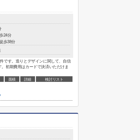
分
歩24分
徒歩38分
造
物件です。造りとデザインに関して、自信
す。初期費用はカードで決済いただけま
面積
詳細
検討リスト
ら