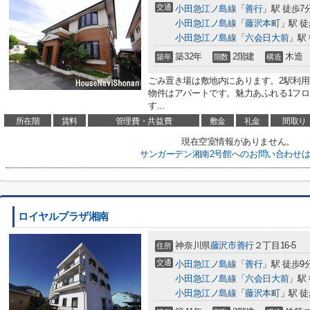
交通
小田急江ノ島線
「
善行
」駅 徒歩7
小田急江ノ島線
「
藤沢本町
」駅 徒
小田急江ノ島線
「
六会日大前
」駅 
築32年
2階建
木造
築年
階数
構造
ごみ置き場は敷地内にあります。2駅利
物件はアパートです。魅力あふれる1フロ
す...
所在階
賃料
管理費・共益費
敷金
礼金
間取り
現在空室情報がありません。
サンガーデン湘南2号館へのお問い合わせ
ロイヤルプラザ湘南
神奈川県
藤沢市
善行
２丁目16-5
住所
交通
小田急江ノ島線
「
善行
」駅 徒歩9
小田急江ノ島線
「
六会日大前
」駅 
小田急江ノ島線
「
藤沢本町
」駅 徒