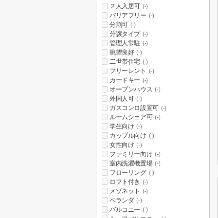
２人入居可
(-)
バリアフリー
(-)
分割可
(-)
分譲タイプ
(-)
管理人常駐
(-)
眺望良好
(-)
二世帯住宅
(-)
フリーレント
(-)
カードキー
(-)
オープンハウス
(-)
外国人可
(-)
ガスコンロ設置可
(-)
ルームシェア可
(-)
学生向け
(-)
カップル向け
(-)
女性向け
(-)
ファミリー向け
(-)
室内洗濯機置場
(-)
フローリング
(-)
ロフト付き
(-)
メゾネット
(-)
ベランダ
(-)
バルコニー
(-)