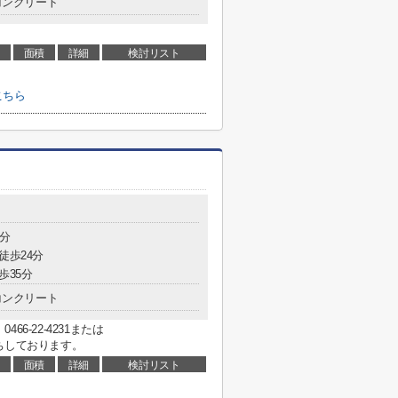
コンクリート
面積
詳細
検討リスト
こちら
4分
徒歩24分
歩35分
コンクリート
6-22-4231または
をお待ちしております。
面積
詳細
検討リスト