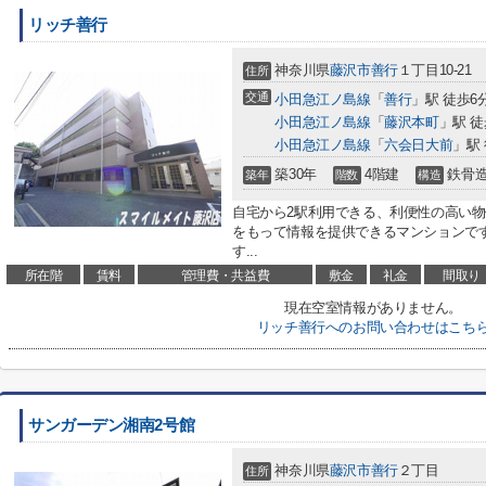
リッチ善行
神奈川県
藤沢市
善行
１丁目10-21
住所
交通
小田急江ノ島線
「
善行
」駅 徒歩6
小田急江ノ島線
「
藤沢本町
」駅 徒
小田急江ノ島線
「
六会日大前
」駅 
築30年
4階建
鉄骨
築年
階数
構造
自宅から2駅利用できる、利便性の高い
をもって情報を提供できるマンションで
す...
所在階
賃料
管理費・共益費
敷金
礼金
間取り
現在空室情報がありません。
リッチ善行へのお問い合わせはこち
サンガーデン湘南2号館
神奈川県
藤沢市
善行
２丁目
住所