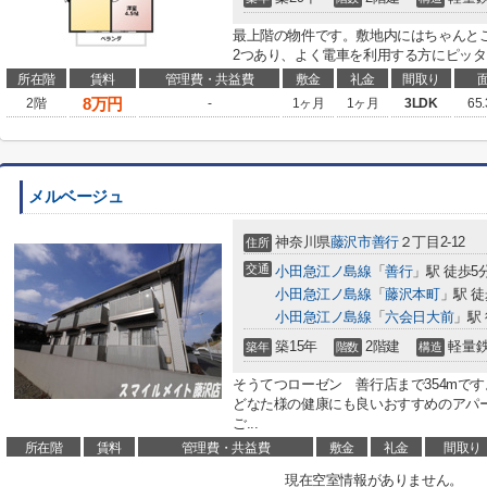
最上階の物件です。敷地内にはちゃんと
2つあり、よく電車を利用する方にピッ
所在階
賃料
管理費・共益費
敷金
礼金
間取り
8
万円
2階
-
1ヶ月
1ヶ月
3LDK
65
メルベージュ
神奈川県
藤沢市
善行
２丁目2-12
住所
交通
小田急江ノ島線
「
善行
」駅 徒歩5
小田急江ノ島線
「
藤沢本町
」駅 徒
小田急江ノ島線
「
六会日大前
」駅 
築15年
2階建
軽量
築年
階数
構造
そうてつローゼン 善行店まで354mで
どなた様の健康にも良いおすすめのアパ
ご...
所在階
賃料
管理費・共益費
敷金
礼金
間取り
現在空室情報がありません。