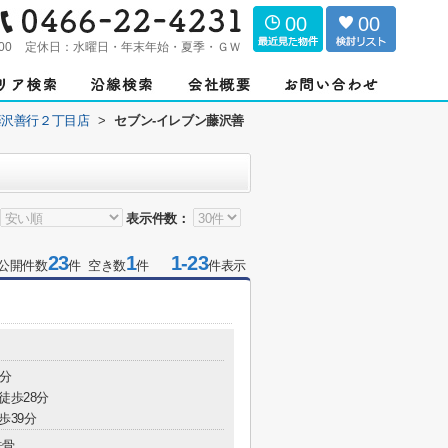
00
00
00
定休日：
水曜日・年末年始・夏季・ＧＷ
藤沢善行２丁目店
>
セブン-イレブン藤沢善
表示件数：
23
1
1-23
公開件数
件 空き数
件
件表示
0分
徒歩28分
歩39分
鉄骨