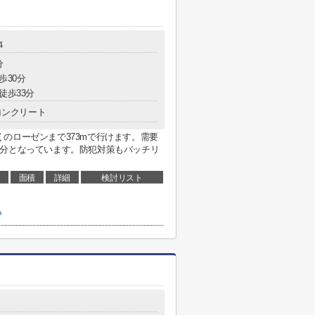
４
分
歩30分
徒歩33分
コンクリート
のローゼンまで373mで行けます。需要
6分となっています。防犯対策もバッチリ
面積
詳細
検討リスト
ら