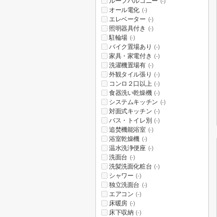
ルーフバルコニー
(-)
オール電化
(-)
エレベーター
(-)
照明器具付き
(-)
駐輪場
(-)
バイク置場あり
(-)
家具・家電付き
(-)
洗濯機置場有
(-)
外観タイル張り
(-)
コンロ２口以上
(-)
食器洗い乾燥機
(-)
システムキッチン
(-)
対面式キッチン
(-)
バス・トイレ別
(-)
追焚機能浴室
(-)
浴室乾燥機
(-)
温水洗浄便座
(-)
洗面台
(-)
洗髪洗面化粧台
(-)
シャワー
(-)
独立洗面台
(-)
エアコン
(-)
床暖房
(-)
床下収納
(-)