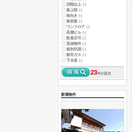
20階以上
(-)
最上階
(-)
南向き
(-)
角部屋
(-)
ワンフロア
(-)
高層ビル
(-)
飲食店可
(-)
居抜物件
(-)
個別空調
(-)
都市ガス
(-)
下水道
(-)
23
件が該当
新着物件