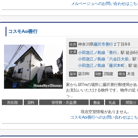
メルベージュへのお問い合わせはこち
コスモAoi善行
神奈川県
藤沢市
善行
２丁目8-9
住所
交通
小田急江ノ島線
「
善行
」駅 徒歩6
小田急江ノ島線
「
六会日大前
」駅 
小田急江ノ島線
「
藤沢本町
」駅 徒
築33年
2階建
木造
築年
階数
構造
家から187mの場所に藤沢善行郵便局が
お支払いいただける物件です。物件の近
っ...
所在階
賃料
管理費・共益費
敷金
礼金
間取り
現在空室情報がありません。
コスモAoi善行へのお問い合わせはこ