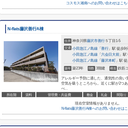
コスモス湘南へのお問い合わせはこち
N-flats藤沢善行A棟
神奈川県
藤沢市
善行
５丁目1-5
住所
交通
小田急江ノ島線
「
善行
」駅 徒歩9
小田急江ノ島線
「
六会日大前
」駅 
小田急江ノ島線
「
藤沢本町
」駅 徒
築23年
3階建
鉄筋
築年
階数
構造
アレルギー予防に適した、通気性の良い
空気を吸うところから。近くに駅が2つ
べ...
所在階
賃料
管理費・共益費
敷金
礼金
間取り
現在空室情報がありません。
N-flats藤沢善行A棟へのお問い合わせは