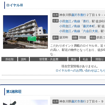
ロイヤルⅢ
神奈川県
藤沢市
善行
２丁目１９－
住所
交通
小田急江ノ島線
「
善行
」駅 徒歩6
小田急江ノ島線
「
藤沢本町
」駅 徒
小田急江ノ島線
「
六会日大前
」駅 
築30年
3階建
鉄筋
築年
階数
構造
こだわりポイント満載のロイヤルⅢ。近く
の高い、駅近の物件となっており、徒歩
な...
所在階
賃料
管理費・共益費
敷金
礼金
間取り
現在空室情報がありません。
ロイヤルⅢへのお問い合わせはこち
第1湘和荘
神奈川県
藤沢市
善行
２丁目６－９
住所