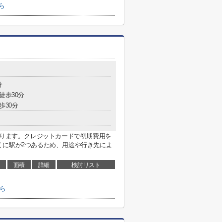
ら
分
徒歩30分
歩30分
あります。クレジットカードで初期費用を
くに駅が2つあるため、用途や行き先によ
面積
詳細
検討リスト
ちら