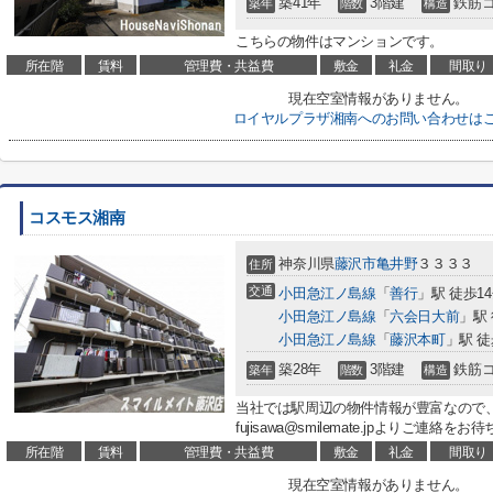
築41年
3階建
鉄筋
築年
階数
構造
こちらの物件はマンションです。
所在階
賃料
管理費・共益費
敷金
礼金
間取り
現在空室情報がありません。
ロイヤルプラザ湘南へのお問い合わせは
コスモス湘南
神奈川県
藤沢市
亀井野
３３３３
住所
交通
小田急江ノ島線
「
善行
」駅 徒歩1
小田急江ノ島線
「
六会日大前
」駅 
小田急江ノ島線
「
藤沢本町
」駅 徒
築28年
3階建
鉄筋
築年
階数
構造
当社では駅周辺の物件情報が豊富なので、046
fujisawa@smilemate.jpよりご連絡
所在階
賃料
管理費・共益費
敷金
礼金
間取り
現在空室情報がありません。