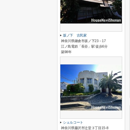
坂ノ下 古民家
神奈川県鎌倉市坂ノ下23－17
江ノ島電鉄「長谷」駅 徒歩6分
築98年
シェルコート
神奈川県藤沢市辻堂３丁目15-8