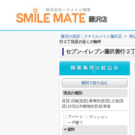
藤沢の賃貸｜スマイルメイト藤沢店
>
周
行２丁目店の近くの物件
セブン-イレブン藤沢善行２
種別で絞り込む
現在の種別
賃貸,店舗(賃貸),事務所(賃貸),土地(賃
貸),住宅以外建物全部,駐車場
アパート
マンション
一戸建て
▼賃料