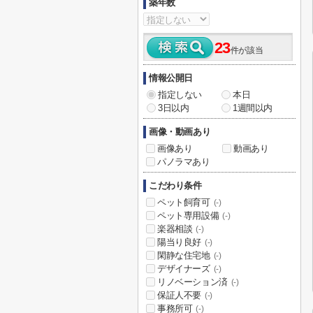
築年数
23
件が該当
情報公開日
指定しない
本日
3日以内
1週間以内
画像・動画あり
画像あり
動画あり
パノラマあり
こだわり条件
ペット飼育可
(-)
ペット専用設備
(-)
楽器相談
(-)
陽当り良好
(-)
閑静な住宅地
(-)
デザイナーズ
(-)
リノベーション済
(-)
保証人不要
(-)
事務所可
(-)