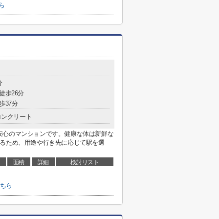
ら
分
徒歩26分
歩37分
コンクリート
安心のマンションです。健康な体は新鮮な
あるため、用途や行き先に応じて駅を選
面積
詳細
検討リスト
こちら