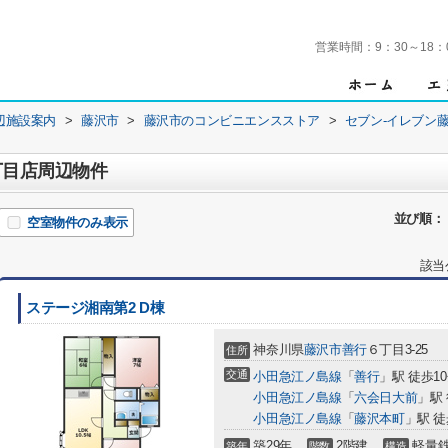
営業時間：
9：30～18：
辺施設案内
>
藤沢市
>
藤沢市のコンビニエンスストア
>
セブン-イレブン
丁目店周辺物件
並び順：
空室物件のみ表示
該当
ステージ湘南第2 D棟
神奈川県
藤沢市
善行
６丁目3-25
住所
交通
小田急江ノ島線
「
善行
」駅 徒歩1
小田急江ノ島線
「
六会日大前
」駅 
小田急江ノ島線
「
藤沢本町
」駅 徒
築29年
2階建
軽量
築年
階数
構造