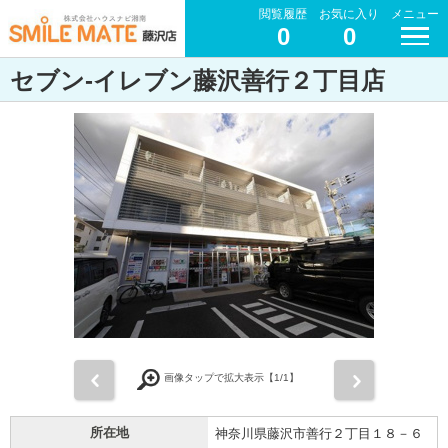
閲覧履歴
お気に入り
メニュー
0
0
セブン-イレブン藤沢善行２丁目店
前
次
画像タップで拡大表示【
1
/1】
所在地
神奈川県藤沢市善行２丁目１８－６