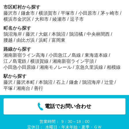
市区町村から探す
藤沢市
/
鎌倉市
/
横須賀市
/
平塚市
/
小田原市
/
茅ヶ崎市
/
横浜市金沢区
/
大和市
/
綾瀬市
/
逗子市
町名から探す
鵠沼海岸
/
藤沢
/
大鋸
/
本鵠沼
/
鵠沼橘
/
中央林間西
/
腰越
/
由比ガ浜
/
浜町
/
富岡東
路線から探す
湘南新宿ライン高海
/
小田急江ノ島線
/
東海道本線
/
江ノ島電鉄
/
横須賀線
/
湘南新宿ライン宇須
/
小田急小田原線
/
湘南モノレール
/
京急久里浜線
/
相模線
駅から探す
藤沢
/
藤沢本町
/
本鵠沼
/
石上
/
鎌倉
/
鵠沼海岸
/
辻堂
/
平塚
/
湘南台
/
善行
電話でお問い合わせ
営業時間：
9：30～18：00
定休日：
水曜日・年末年始・夏季・ＧＷ