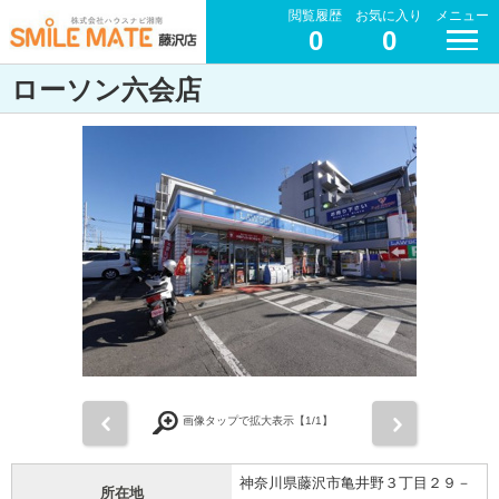
閲覧履歴
お気に入り
メニュー
0
0
ローソン六会店
前
次
画像タップで拡大表示【
1
/1】
神奈川県藤沢市亀井野３丁目２９－
所在地