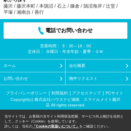
藤沢
/
藤沢本町
/
本鵠沼
/
石上
/
鎌倉
/
鵠沼海岸
/
辻堂
/
平塚
/
湘南台
/
善行
電話でお問い合わせ
営業時間：
9：30～18：00
定休日：
水曜日・年末年始・夏季・ＧＷ
ホーム
会社概要
お問い合わせ
物件リクエスト
プライバシーポリシー
利用規約
アクセスマップ
PCサイト
Copyright(c) 株式会社ハウスナビ湘南 スマイルメイト藤沢
店 All rights reserved.
当サイトでは、お客様の当サイト利用状況把握、サービス向上検討を目的と
して、クッキー（Cookie）を使用しています。
詳しくは、当社の
「Cookieの取扱いについて」
をご確認ください。