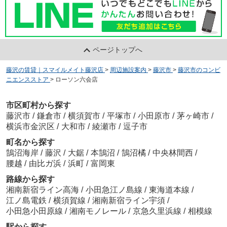
ページトップへ
藤沢の賃貸｜スマイルメイト藤沢店
>
周辺施設案内
>
藤沢市
>
藤沢市のコンビ
ニエンスストア
>
ローソン六会店
市区町村から探す
藤沢市
/
鎌倉市
/
横須賀市
/
平塚市
/
小田原市
/
茅ヶ崎市
/
横浜市金沢区
/
大和市
/
綾瀬市
/
逗子市
町名から探す
鵠沼海岸
/
藤沢
/
大鋸
/
本鵠沼
/
鵠沼橘
/
中央林間西
/
腰越
/
由比ガ浜
/
浜町
/
富岡東
路線から探す
湘南新宿ライン高海
/
小田急江ノ島線
/
東海道本線
/
江ノ島電鉄
/
横須賀線
/
湘南新宿ライン宇須
/
小田急小田原線
/
湘南モノレール
/
京急久里浜線
/
相模線
駅から探す