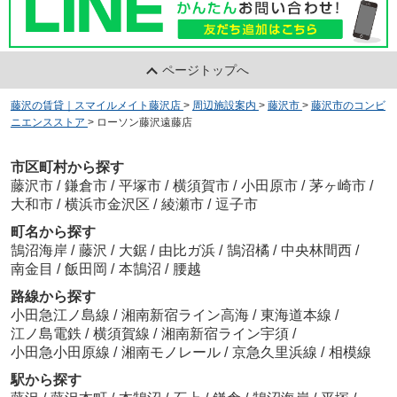
ページトップへ
藤沢の賃貸｜スマイルメイト藤沢店
>
周辺施設案内
>
藤沢市
>
藤沢市のコンビ
ニエンスストア
>
ローソン藤沢遠藤店
市区町村から探す
藤沢市
/
鎌倉市
/
平塚市
/
横須賀市
/
小田原市
/
茅ヶ崎市
/
大和市
/
横浜市金沢区
/
綾瀬市
/
逗子市
町名から探す
鵠沼海岸
/
藤沢
/
大鋸
/
由比ガ浜
/
鵠沼橘
/
中央林間西
/
南金目
/
飯田岡
/
本鵠沼
/
腰越
路線から探す
小田急江ノ島線
/
湘南新宿ライン高海
/
東海道本線
/
江ノ島電鉄
/
横須賀線
/
湘南新宿ライン宇須
/
小田急小田原線
/
湘南モノレール
/
京急久里浜線
/
相模線
駅から探す