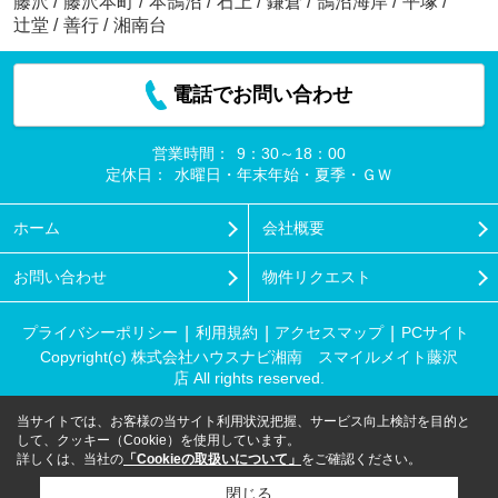
藤沢
/
藤沢本町
/
本鵠沼
/
石上
/
鎌倉
/
鵠沼海岸
/
平塚
/
辻堂
/
善行
/
湘南台
電話でお問い合わせ
営業時間：
9：30～18：00
定休日：
水曜日・年末年始・夏季・ＧＷ
ホーム
会社概要
お問い合わせ
物件リクエスト
プライバシーポリシー
利用規約
アクセスマップ
PCサイト
Copyright(c) 株式会社ハウスナビ湘南 スマイルメイト藤沢
店 All rights reserved.
当サイトでは、お客様の当サイト利用状況把握、サービス向上検討を目的と
して、クッキー（Cookie）を使用しています。
詳しくは、当社の
「Cookieの取扱いについて」
をご確認ください。
閉じる