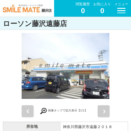
閲覧履歴
お気に入り
メニュー
0
0
ローソン藤沢遠藤店
前
次
画像タップで拡大表示【
1
/1】
所在地
神奈川県藤沢市遠藤２０１８