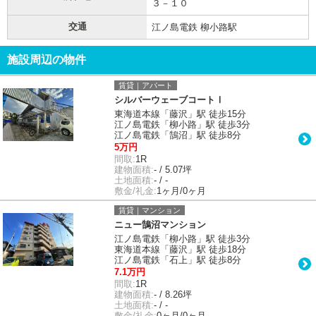
３－１０
交通
江ノ島電鉄 柳小路駅
施設周辺の物件
賃貸｜アパート
シルバーウェーブコートⅠ
東海道本線「藤沢」駅 徒歩15分
江ノ島電鉄「柳小路」駅 徒歩3分
江ノ島電鉄「鵠沼」駅 徒歩8分
5万円
間取:
1R
建物面積:
- / 5.07坪
土地面積:
- / -
敷金/礼金:
1ヶ月/0ヶ月
賃貸｜マンション
ニュー鵠沼マンション
江ノ島電鉄「柳小路」駅 徒歩3分
東海道本線「藤沢」駅 徒歩18分
江ノ島電鉄「石上」駅 徒歩8分
7.1万円
間取:
1R
建物面積:
- / 8.26坪
土地面積:
- / -
敷金/礼金:
0ヶ月/0ヶ月