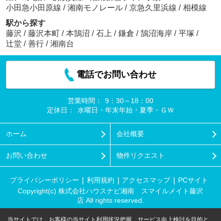
小田急小田原線
/
湘南モノレール
/
京急久里浜線
/
相模線
駅から探す
藤沢
/
藤沢本町
/
本鵠沼
/
石上
/
鎌倉
/
鵠沼海岸
/
平塚
/
辻堂
/
善行
/
湘南台
電話でお問い合わせ
営業時間：
9：30～18：00
定休日：
水曜日・年末年始・夏季・ＧＷ
ホーム
会社概要
お問い合わせ
物件リクエスト
プライバシーポリシー
利用規約
アクセスマップ
PCサイト
Copyright(c) 株式会社ハウスナビ湘南 スマイルメイト藤沢
店 All rights reserved.
当サイトでは、お客様の当サイト利用状況把握、サービス向上検討を目的と