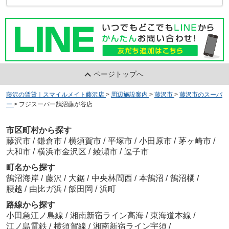
ページトップへ
藤沢の賃貸｜スマイルメイト藤沢店
>
周辺施設案内
>
藤沢市
>
藤沢市のスーパ
ー
>
フジスーパー鵠沼藤が谷店
市区町村から探す
藤沢市
/
鎌倉市
/
横須賀市
/
平塚市
/
小田原市
/
茅ヶ崎市
/
大和市
/
横浜市金沢区
/
綾瀬市
/
逗子市
町名から探す
鵠沼海岸
/
藤沢
/
大鋸
/
中央林間西
/
本鵠沼
/
鵠沼橘
/
腰越
/
由比ガ浜
/
飯田岡
/
浜町
路線から探す
小田急江ノ島線
/
湘南新宿ライン高海
/
東海道本線
/
江ノ島電鉄
/
横須賀線
/
湘南新宿ライン宇須
/