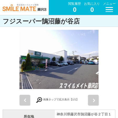
閲覧履歴
お気に入り
メニュー
0
0
フジスーパー鵠沼藤が谷店
前
次
画像タップで拡大表示【
1
/1】
神奈川県藤沢市鵠沼藤が谷２丁目１
所在地