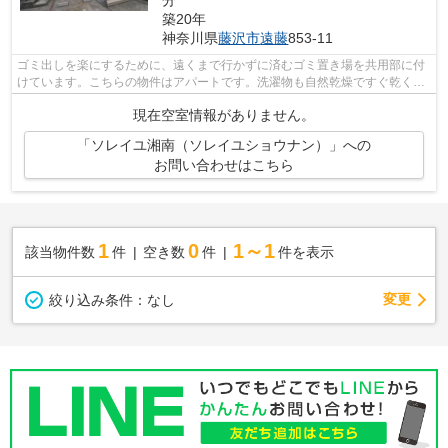
分
築20年
神奈川県
藤沢市
遠藤
853-11
ゴミ出しを楽にするために、遠くまで行かずに済むゴミ置き場を共用部に付
けています。こちらの物件はアパートです。洗濯物も自然乾燥ですぐ乾く通
風良好な間取りの物件。1フロア2住戸...
現在空室情報がありません。
「ソレイユ湘南（ソレイユショウナン）」への
お問い合わせはこちら
1
0
1～1
該当物件数
件
空き数
件
件を表示
変更
絞り込み条件：
なし