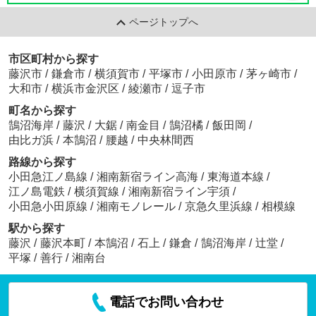
ページトップへ
市区町村から探す
藤沢市
/
鎌倉市
/
横須賀市
/
平塚市
/
小田原市
/
茅ヶ崎市
/
大和市
/
横浜市金沢区
/
綾瀬市
/
逗子市
町名から探す
鵠沼海岸
/
藤沢
/
大鋸
/
南金目
/
鵠沼橘
/
飯田岡
/
由比ガ浜
/
本鵠沼
/
腰越
/
中央林間西
路線から探す
小田急江ノ島線
/
湘南新宿ライン高海
/
東海道本線
/
江ノ島電鉄
/
横須賀線
/
湘南新宿ライン宇須
/
小田急小田原線
/
湘南モノレール
/
京急久里浜線
/
相模線
駅から探す
藤沢
/
藤沢本町
/
本鵠沼
/
石上
/
鎌倉
/
鵠沼海岸
/
辻堂
/
平塚
/
善行
/
湘南台
電話でお問い合わせ