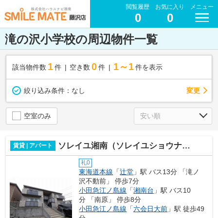
閲覧履歴
お気に入り
メニュー
0
0
滝の沢小学校の周辺物件一覧
1
0
1～1
該当物件数
件
空き数
件
件を表示
変更
絞り込み条件：
なし
空室のみ
ソレイユ湘南（ソレイユショウナン）
賃貸 | アパート
礼0
東海道本線
「
辻堂
」駅 バス13分 「滝ノ
沢不動前」 停歩7分
小田急江ノ島線
「
湘南台
」駅 バス10
分 「南原」 停歩8分
小田急江ノ島線
「
六会日大前
」駅 徒歩49