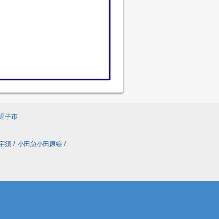
逗子市
ン宇須
/
小田急小田原線
/