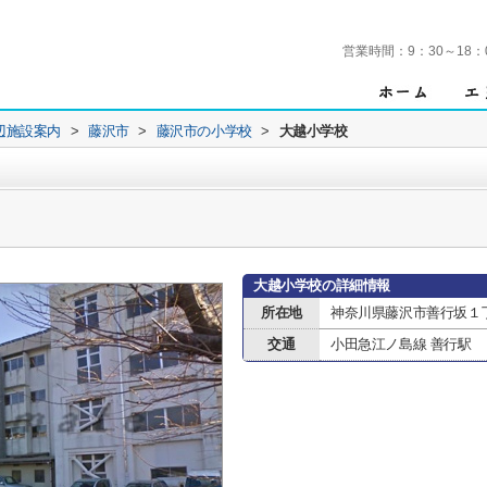
営業時間：
9：30～18：
辺施設案内
>
藤沢市
>
藤沢市の小学校
>
大越小学校
大越小学校の詳細情報
所在地
神奈川県藤沢市善行坂１
交通
小田急江ノ島線 善行駅