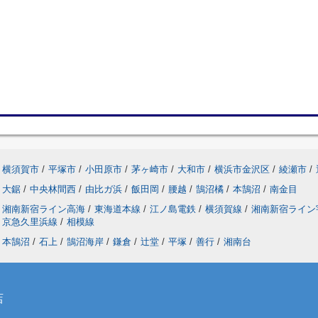
横須賀市
/
平塚市
/
小田原市
/
茅ヶ崎市
/
大和市
/
横浜市金沢区
/
綾瀬市
/
大鋸
/
中央林間西
/
由比ガ浜
/
飯田岡
/
腰越
/
鵠沼橘
/
本鵠沼
/
南金目
湘南新宿ライン高海
/
東海道本線
/
江ノ島電鉄
/
横須賀線
/
湘南新宿ライ
京急久里浜線
/
相模線
本鵠沼
/
石上
/
鵠沼海岸
/
鎌倉
/
辻堂
/
平塚
/
善行
/
湘南台
店