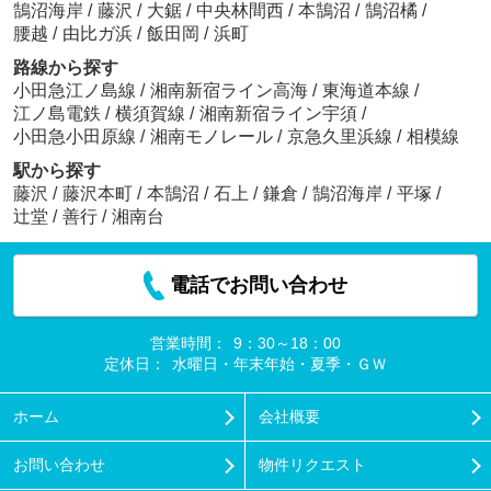
鵠沼海岸
/
藤沢
/
大鋸
/
中央林間西
/
本鵠沼
/
鵠沼橘
/
腰越
/
由比ガ浜
/
飯田岡
/
浜町
路線から探す
小田急江ノ島線
/
湘南新宿ライン高海
/
東海道本線
/
江ノ島電鉄
/
横須賀線
/
湘南新宿ライン宇須
/
小田急小田原線
/
湘南モノレール
/
京急久里浜線
/
相模線
駅から探す
藤沢
/
藤沢本町
/
本鵠沼
/
石上
/
鎌倉
/
鵠沼海岸
/
平塚
/
辻堂
/
善行
/
湘南台
電話でお問い合わせ
営業時間：
9：30～18：00
定休日：
水曜日・年末年始・夏季・ＧＷ
ホーム
会社概要
お問い合わせ
物件リクエスト