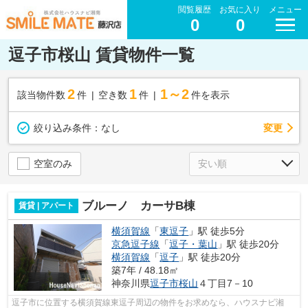
閲覧履歴
お気に入り
メニュー
0
0
逗子市桜山 賃貸物件一覧
2
1
1～2
該当物件数
件
空き数
件
件を表示
変更
絞り込み条件：
なし
空室のみ
ブルーノ カーサB棟
賃貸 | アパート
横須賀線
「
東逗子
」駅 徒歩5分
京急逗子線
「
逗子・葉山
」駅 徒歩20分
横須賀線
「
逗子
」駅 徒歩20分
築7年 / 48.18㎡
神奈川県
逗子市
桜山
４丁目7－10
逗子市に位置する横須賀線東逗子周辺の物件をお求めなら、ハウスナビ湘