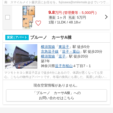
南 スマイルメイト藤沢店にお任せを。fujisawa@smilemate.jpまでいつでも
ご連絡ください。
9.8
万
円
(管理費等：5,000円 )
1ヶ月
5万円
敷金
礼金
1階 / 1LDK / 48.18㎡
ブルーノ カーサA棟
賃貸 | アパート
横須賀線
「
東逗子
」駅 徒歩5分
京急逗子線
「
逗子・葉山
」駅 徒歩20分
横須賀線
「
逗子
」駅 徒歩20分
築7年
神奈川県
逗子市
桜山
４丁目7－1
マツモトキヨシ東逗子店まで徒歩4分にあるので、体調が悪くなっても安
心。こちらの物件はアパートです。冬場の換気にも適した、風通しの良い湿
気が溜まりにくいアパートです。平坦な場...
現在空室情報がありません。
「ブルーノ カーサA棟」への
お問い合わせはこちら