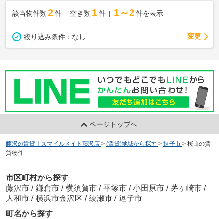
2
1
1～2
該当物件数
件
空き数
件
件を表示
変更
絞り込み条件：
なし
ページトップへ
藤沢の賃貸｜スマイルメイト藤沢店
>
(賃貸)地域から探す
>
逗子市
>
桜山の賃
貸物件
市区町村から探す
藤沢市
/
鎌倉市
/
横須賀市
/
平塚市
/
小田原市
/
茅ヶ崎市
/
大和市
/
横浜市金沢区
/
綾瀬市
/
逗子市
町名から探す