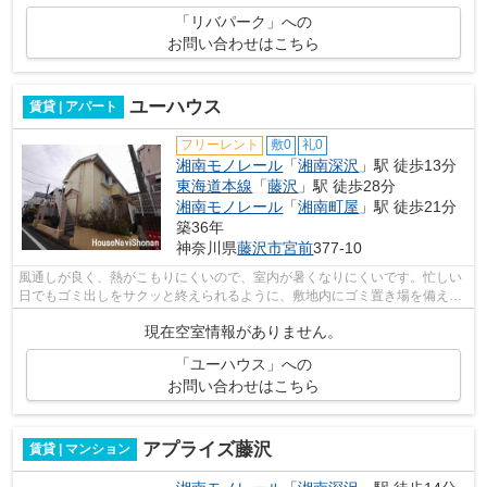
「リバパーク」への
お問い合わせはこちら
ユーハウス
賃貸 | アパート
フリーレント
敷0
礼0
湘南モノレール
「
湘南深沢
」駅 徒歩13分
東海道本線
「
藤沢
」駅 徒歩28分
湘南モノレール
「
湘南町屋
」駅 徒歩21分
築36年
神奈川県
藤沢市
宮前
377-10
風通しが良く、熱がこもりにくいので、室内が暑くなりにくいです。忙しい
日でもゴミ出しをサクッと終えられるように、敷地内にゴミ置き場を備えて
おります。3駅以上利用できる物件なの...
現在空室情報がありません。
「ユーハウス」への
お問い合わせはこちら
アプライズ藤沢
賃貸 | マンション