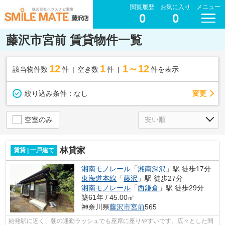
閲覧履歴
お気に入り
メニュー
0
0
藤沢市宮前 賃貸物件一覧
12
1
1～12
該当物件数
件
空き数
件
件を表示
変更
絞り込み条件：
なし
空室のみ
林貸家
賃貸 | 一戸建て
湘南モノレール
「
湘南深沢
」駅 徒歩17分
東海道本線
「
藤沢
」駅 徒歩27分
湘南モノレール
「
西鎌倉
」駅 徒歩29分
築61年 / 45.00㎡
神奈川県
藤沢市
宮前
565
始発駅に近く、朝の通勤ラッシュでも座席に座りやすいです。広々とした間