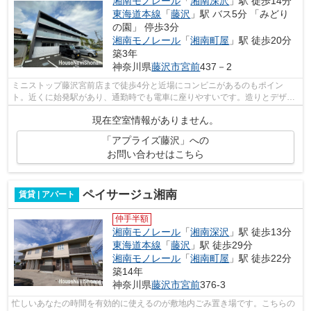
湘南モノレール
「
湘南深沢
」駅 徒歩14分
東海道本線
「
藤沢
」駅 バス5分 「みどり
の園」 停歩3分
湘南モノレール
「
湘南町屋
」駅 徒歩20分
築3年
神奈川県
藤沢市
宮前
437－2
ミニストップ藤沢宮前店まで徒歩4分と近場にコンビニがあるのもポイン
ト。近くに始発駅があり、通勤時でも電車に座りやすいです。造りとデザイ
ンに関して、自信をもって情報を提供でき...
現在空室情報がありません。
「アプライズ藤沢」への
お問い合わせはこちら
ペイサージュ湘南
賃貸 | アパート
仲手半額
湘南モノレール
「
湘南深沢
」駅 徒歩13分
東海道本線
「
藤沢
」駅 徒歩29分
湘南モノレール
「
湘南町屋
」駅 徒歩22分
築14年
神奈川県
藤沢市
宮前
376-3
忙しいあなたの時間を有効的に使えるのが敷地内ごみ置き場です。こちらの