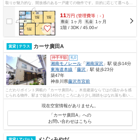
取りが魅力的な、開放感のある一戸建ての物件です。目的に応じて選べる2
駅利用可能な一戸建てです。1フロア1テ...
11
万
円
(管理費等：- )
1ヶ月
1ヶ月
敷金
礼金
1階 / 3DK / 45.00㎡
カーサ廣田A
賃貸 | テラス
仲手半額
礼0
湘南モノレール
「
湘南深沢
」駅 徒歩14分
東海道本線
「
藤沢
」駅 徒歩23分
築47年
神奈川県
藤沢市
宮前
こだわりポイント満載の『カーサ廣田A』。木造建築ならではの温かみを感
じられる物件。駅まで徒歩14分のところにあり少し雑踏をはなれ落ち着いた
立地。テラスハウスは庭も独立しており...
現在空室情報がありません。
「カーサ廣田A」への
お問い合わせはこちら
メゾンみやだ
賃貸 | アパート