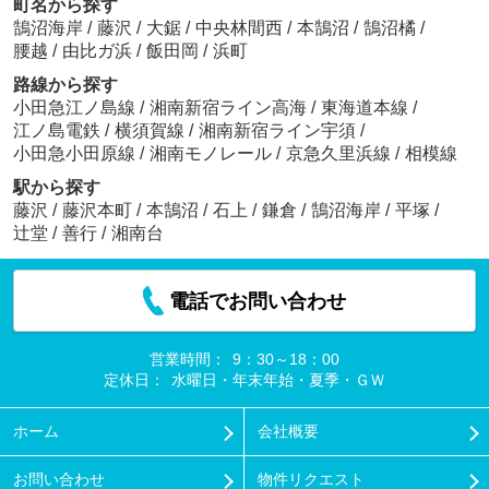
町名から探す
鵠沼海岸
/
藤沢
/
大鋸
/
中央林間西
/
本鵠沼
/
鵠沼橘
/
腰越
/
由比ガ浜
/
飯田岡
/
浜町
路線から探す
小田急江ノ島線
/
湘南新宿ライン高海
/
東海道本線
/
江ノ島電鉄
/
横須賀線
/
湘南新宿ライン宇須
/
小田急小田原線
/
湘南モノレール
/
京急久里浜線
/
相模線
駅から探す
藤沢
/
藤沢本町
/
本鵠沼
/
石上
/
鎌倉
/
鵠沼海岸
/
平塚
/
辻堂
/
善行
/
湘南台
電話でお問い合わせ
営業時間：
9：30～18：00
定休日：
水曜日・年末年始・夏季・ＧＷ
ホーム
会社概要
お問い合わせ
物件リクエスト