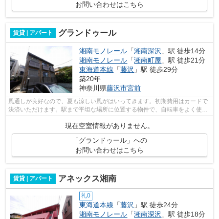
お問い合わせはこちら
グランドゥール
賃貸 | アパート
湘南モノレール
「
湘南深沢
」駅 徒歩14分
湘南モノレール
「
湘南町屋
」駅 徒歩21分
東海道本線
「
藤沢
」駅 徒歩29分
築20年
神奈川県
藤沢市
宮前
風通しが良好なので、夏も涼しい風がはいってきます。初期費用はカードで
決済いただけます。駅まで平坦な場所に位置する物件で、自転車をよく使う
方にも嬉しい立地です。
現在空室情報がありません。
「グランドゥール」への
お問い合わせはこちら
アネックス湘南
賃貸 | アパート
礼0
東海道本線
「
藤沢
」駅 徒歩24分
湘南モノレール
「
湘南深沢
」駅 徒歩18分