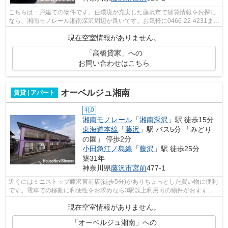
こちらは一戸建ての物件です。住環境が充実した藤沢市で賃貸情報をお探し
なら、湘南モノレール湘南深沢周辺が良いです。お気軽に0466-22-4231まで
ご連絡ください。
現在空室情報がありません。
「高橋貸家」への
お問い合わせはこちら
オーベルジュ湘南
賃貸 | アパート
礼0
湘南モノレール
「
湘南深沢
」駅 徒歩15分
東海道本線
「
藤沢
」駅 バス5分 「みどり
の園」 停歩2分
小田急江ノ島線
「
藤沢
」駅 徒歩25分
築31年
神奈川県
藤沢市
宮前
477-1
近くにはミニストップ藤沢宮前店(徒歩5分)がありちょっとした買い物に便利
です。電車での移動に利便性をお求めなら3駅以上利用可の物件がおすすめ
です。こちらの物件はアパートです。...
現在空室情報がありません。
「オーベルジュ湘南」への