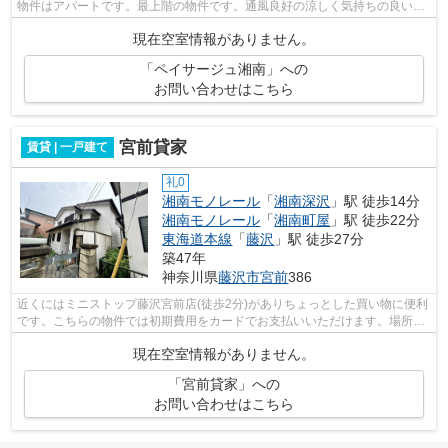
物件はアパートです。最上階の物件です。通風良好の涼しく気持ちの良い空
間をご提供いたします。行動範囲が広...
現在空室情報がありません。
「ペイサージュ湘南」への
お問い合わせはこちら
宮前貸家
賃貸 | 一戸建て
礼0
湘南モノレール
「
湘南深沢
」駅 徒歩14分
湘南モノレール
「
湘南町屋
」駅 徒歩22分
東海道本線
「
藤沢
」駅 徒歩27分
築47年
神奈川県
藤沢市
宮前
386
近くにはミニストップ藤沢宮前店(徒歩2分)がありちょっとした買い物に便利
です。こちらの物件では初期費用をカードでお支払いいただけます。場所が
平坦なのは、ランニングをする上で抑...
現在空室情報がありません。
「宮前貸家」への
お問い合わせはこちら