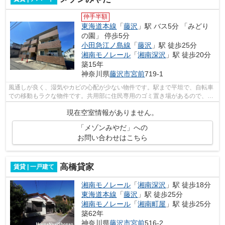
仲手半額
東海道本線
「
藤沢
」駅 バス5分 「みどり
の園」 停歩5分
小田急江ノ島線
「
藤沢
」駅 徒歩25分
湘南モノレール
「
湘南深沢
」駅 徒歩20分
築15年
神奈川県
藤沢市
宮前
719-1
風通しが良く、湿気やカビの心配が少ない物件です。駅まで平坦で、自転車
での移動もラクな物件です。共用部に住民専用のゴミ置き場があるので、面
倒なゴミ出しも楽になります。こちら...
現在空室情報がありません。
「メゾンみやだ」への
お問い合わせはこちら
高橋貸家
賃貸 | 一戸建て
湘南モノレール
「
湘南深沢
」駅 徒歩18分
東海道本線
「
藤沢
」駅 徒歩25分
湘南モノレール
「
湘南町屋
」駅 徒歩25分
築62年
神奈川県
藤沢市
宮前
516-2