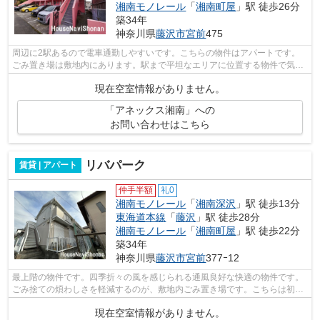
湘南モノレール
「
湘南町屋
」駅 徒歩26分
築34年
神奈川県
藤沢市
宮前
475
周辺に2駅あるので電車通勤しやすいです。こちらの物件はアパートです。
ごみ置き場は敷地内にあります。駅まで平坦なエリアに位置する物件で気軽
に散歩できるのもいいですね。さわやか...
現在空室情報がありません。
「アネックス湘南」への
お問い合わせはこちら
リバパーク
賃貸 | アパート
仲手半額
礼0
湘南モノレール
「
湘南深沢
」駅 徒歩13分
東海道本線
「
藤沢
」駅 徒歩28分
湘南モノレール
「
湘南町屋
」駅 徒歩22分
築34年
神奈川県
藤沢市
宮前
377ｰ12
最上階の物件です。四季折々の風を感じられる通風良好な快適の物件です。
ごみ捨ての煩わしさを軽減するのが、敷地内ごみ置き場です。こちらは初期
費用をカードでお支払いいただける物...
現在空室情報がありません。