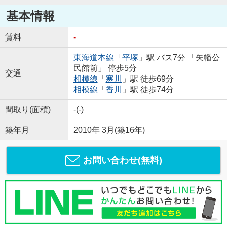
基本情報
賃料
-
東海道本線
「
平塚
」駅 バス7分 「矢幡公
民館前」 停歩5分
交通
相模線
「
寒川
」駅 徒歩69分
相模線
「
香川
」駅 徒歩74分
間取り(面積)
-(-)
築年月
2010年 3月(築16年)
お問い合わせ(無料)