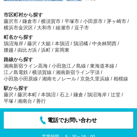
市区町村から探す
藤沢市
/
鎌倉市
/
横須賀市
/
平塚市
/
小田原市
/
茅ヶ崎市
/
横浜市金沢区
/
大和市
/
綾瀬市
/
逗子市
町名から探す
鵠沼海岸
/
藤沢
/
大鋸
/
本鵠沼
/
鵠沼橘
/
中央林間西
/
腰越
/
由比ガ浜
/
浜町
/
富岡東
路線から探す
湘南新宿ライン高海
/
小田急江ノ島線
/
東海道本線
/
江ノ島電鉄
/
横須賀線
/
湘南新宿ライン宇須
/
小田急小田原線
/
湘南モノレール
/
京急久里浜線
/
相模線
駅から探す
藤沢
/
藤沢本町
/
本鵠沼
/
石上
/
鎌倉
/
鵠沼海岸
/
辻堂
/
平塚
/
湘南台
/
善行
電話でお問い合わせ
営業時間：
9：30～18：00