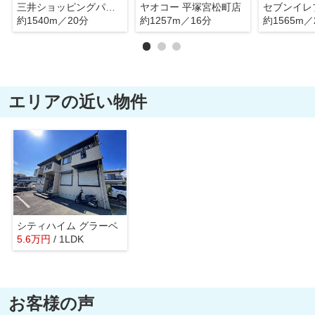
三井ショッピングパークららぽーと湘南平塚
ヤオコー 平塚宮松町店
約1540m／20分
約1257m／16分
約1565m／
エリアの近い物件
シティハイム グラーベ
5.6
万
円
/ 1LDK
お客様の声