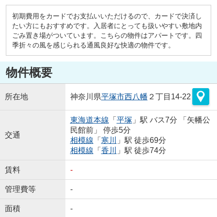
初期費用をカードでお支払いいただけるので、カードで決済し
たい方にもおすすめです。入居者にとっても扱いやすい敷地内
ごみ置き場がついています。こちらの物件はアパートです。四
季折々の風を感じられる通風良好な快適の物件です。
物件概要
所在地
神奈川県
平塚市
西八幡
２丁目14-22
東海道本線
「
平塚
」駅 バス7分 「矢幡公
民館前」 停歩5分
交通
相模線
「
寒川
」駅 徒歩69分
相模線
「
香川
」駅 徒歩74分
賃料
-
管理費等
-
面積
-