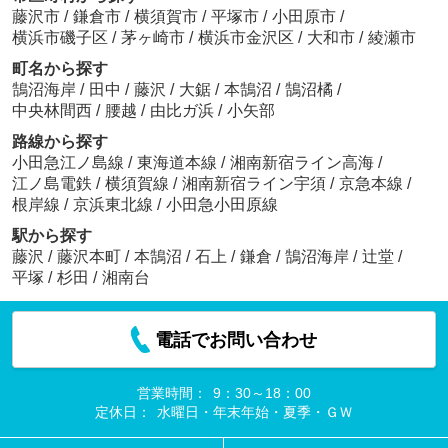
藤沢市
/
鎌倉市
/
横須賀市
/
平塚市
/
小田原市
/
横浜市磯子区
/
茅ヶ崎市
/
横浜市金沢区
/
大和市
/
綾瀬市
町名から探す
鵠沼海岸
/
田中
/
藤沢
/
大鋸
/
本鵠沼
/
鵠沼橘
/
中央林間西
/
腰越
/
由比ガ浜
/
小矢部
路線から探す
小田急江ノ島線
/
東海道本線
/
湘南新宿ライン高海
/
江ノ島電鉄
/
横須賀線
/
湘南新宿ライン宇須
/
京急本線
/
根岸線
/
京浜東北線
/
小田急小田原線
駅から探す
藤沢
/
藤沢本町
/
本鵠沼
/
石上
/
鎌倉
/
鵠沼海岸
/
辻堂
/
平塚
/
杉田
/
湘南台
電話でお問い合わせ
営業時間：
9：30～18：00
定休日：
水曜日・年末年始・夏季・ＧＷ