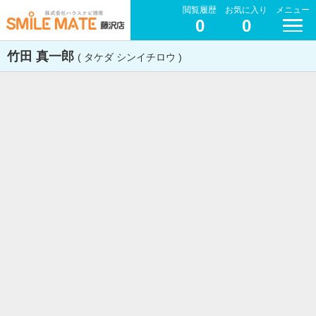
閲覧履歴
お気に入り
メニュー
0
0
竹田 真一郎
( タケダ シンイチロウ )