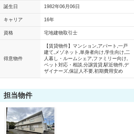
誕生日
1982年06月06日
キャリア
16年
資格
宅地建物取引士
【賃貸物件】マンション,アパート,一戸
建て,メゾネット,単身者向け,学生向け,二
得意物件
人暮し・ルームシェア,ファミリー向け,
ペット対応・相談,分譲賃貸,駅近物件,デ
ザイナーズ,保証人不要,初期費用安め
担当物件