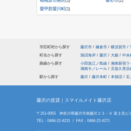
相模原市南区
(1)
秦野市
(1)
愛甲郡愛川町
(1)
市区町村から探す
藤沢市
/
鎌倉市
/
横須賀市
/
町名から探す
鵠沼海岸
/
藤沢
/
大鋸
/
中央
路線から探す
小田急江ノ島線
/
湘南新宿ラ
湘南モノレール
/
京急久里浜
駅から探す
藤沢
/
藤沢本町
/
本鵠沼
/
石
藤沢の賃貸｜スマイルメイト藤沢店
〒251-0055 神奈川県藤沢市南藤沢２３－６ 富士見ビル
TEL：0466-22-4231 / FAX：0466-22-4271