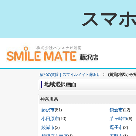
スマホ
藤沢の賃貸｜スマイルメイト藤沢店
>
(賃貸)地図から
地域選択画面
神奈川県
藤沢市
(61)
鎌倉市
(22)
小田原市
(10)
茅ヶ崎市
(6)
綾瀬市
(3)
逗子市
(2)