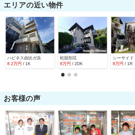
エリアの近い物件
ハピネス由比ガ浜
松韻別荘
8.2
万
円
/ 1K
8
万
円
/ 2DK
8
万
円
/ 1R
お客様の声