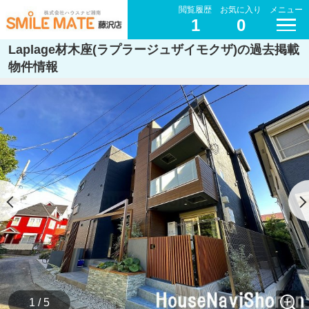
閲覧履歴
お気に入り
メニュー
1
0
Laplage材木座(ラプラージュザイモクザ)の過去掲載
物件情報
1 / 5