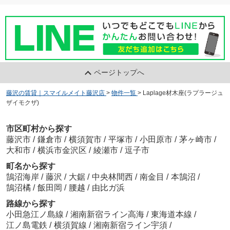
ページトップへ
藤沢の賃貸｜スマイルメイト藤沢店
>
物件一覧
>
Laplage材木座(ラプラージュ
ザイモクザ)
市区町村から探す
藤沢市
/
鎌倉市
/
横須賀市
/
平塚市
/
小田原市
/
茅ヶ崎市
/
大和市
/
横浜市金沢区
/
綾瀬市
/
逗子市
町名から探す
鵠沼海岸
/
藤沢
/
大鋸
/
中央林間西
/
南金目
/
本鵠沼
/
鵠沼橘
/
飯田岡
/
腰越
/
由比ガ浜
路線から探す
小田急江ノ島線
/
湘南新宿ライン高海
/
東海道本線
/
江ノ島電鉄
/
横須賀線
/
湘南新宿ライン宇須
/