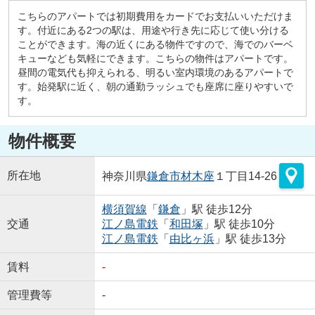
こちらのアパートでは初期費用をカードでお支払いいただけま
す。付近にある2つの駅は、用途や行き先に応じて使い分ける
ことができます。海の近くにある物件ですので、海でのバーベ
キューなども気軽にできます。こちらの物件はアパートです。
昼間の電気代も抑えられる、明るい室内環境のあるアパートで
す。始発駅に近く、朝の通勤ラッシュでも座席に座りやすいで
す。
物件概要
所在地
神奈川県
鎌倉市
材木座
１丁目14-26
横須賀線
「
鎌倉
」駅 徒歩12分
交通
江ノ島電鉄
「
和田塚
」駅 徒歩10分
江ノ島電鉄
「
由比ヶ浜
」駅 徒歩13分
賃料
-
管理費等
-