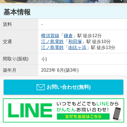
基本情報
賃料
-
横須賀線
「
鎌倉
」駅 徒歩12分
交通
江ノ島電鉄
「
和田塚
」駅 徒歩10分
江ノ島電鉄
「
由比ヶ浜
」駅 徒歩13分
間取り(面積)
-(-)
築年月
2023年 6月(築3年)
お問い合わせ(無料)