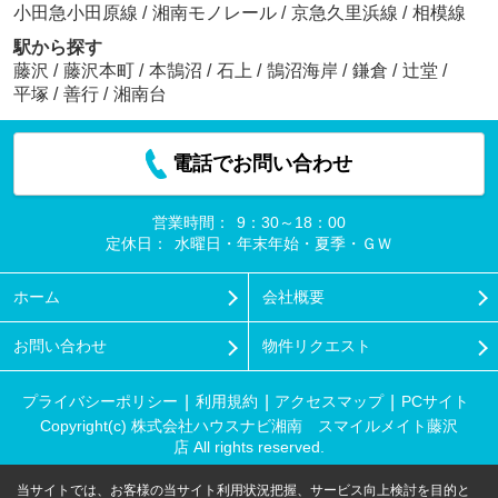
小田急小田原線
/
湘南モノレール
/
京急久里浜線
/
相模線
駅から探す
藤沢
/
藤沢本町
/
本鵠沼
/
石上
/
鵠沼海岸
/
鎌倉
/
辻堂
/
平塚
/
善行
/
湘南台
電話でお問い合わせ
営業時間：
9：30～18：00
定休日：
水曜日・年末年始・夏季・ＧＷ
ホーム
会社概要
お問い合わせ
物件リクエスト
プライバシーポリシー
利用規約
アクセスマップ
PCサイト
Copyright(c) 株式会社ハウスナビ湘南 スマイルメイト藤沢
店 All rights reserved.
当サイトでは、お客様の当サイト利用状況把握、サービス向上検討を目的と