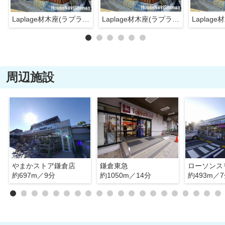
Laplage材木座(ラプラージュザイモクザ)
Laplage材木座(ラプラージュザイモクザ)
周辺施設
やまかストア鎌倉店
鎌倉東急
約697m／9分
約1050m／14分
約493m／