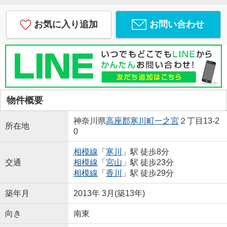
お気に入り追加
お問い合わせ
物件概要
神奈川県
高座郡寒川町
一之宮
２丁目13-2
所在地
0
相模線
「
寒川
」駅 徒歩8分
交通
相模線
「
宮山
」駅 徒歩23分
相模線
「
香川
」駅 徒歩29分
築年月
2013年 3月(築13年)
向き
南東