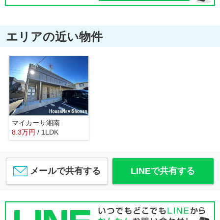
エリアの近い物件
マイカーサ湘南
8.3
万
円
/ 1LDK
メールで共有する
LINEで共有する