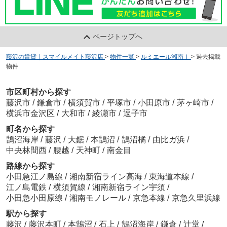
ページトップへ
藤沢の賃貸｜スマイルメイト藤沢店
>
物件一覧
>
ルミエール湘南Ⅰ
>
過去掲載
物件
市区町村から探す
藤沢市
/
鎌倉市
/
横須賀市
/
平塚市
/
小田原市
/
茅ヶ崎市
/
横浜市金沢区
/
大和市
/
綾瀬市
/
逗子市
町名から探す
鵠沼海岸
/
藤沢
/
大鋸
/
本鵠沼
/
鵠沼橘
/
由比ガ浜
/
中央林間西
/
腰越
/
天神町
/
南金目
路線から探す
小田急江ノ島線
/
湘南新宿ライン高海
/
東海道本線
/
江ノ島電鉄
/
横須賀線
/
湘南新宿ライン宇須
/
小田急小田原線
/
湘南モノレール
/
京急本線
/
京急久里浜線
駅から探す
藤沢
/
藤沢本町
/
本鵠沼
/
石上
/
鵠沼海岸
/
鎌倉
/
辻堂
/