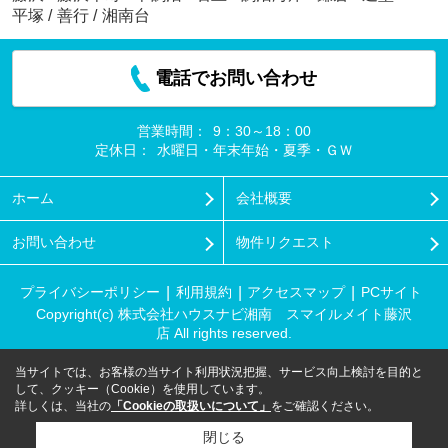
平塚
/
善行
/
湘南台
電話でお問い合わせ
営業時間：
9：30～18：00
定休日：
水曜日・年末年始・夏季・ＧＷ
ホーム
会社概要
お問い合わせ
物件リクエスト
プライバシーポリシー
利用規約
アクセスマップ
PCサイト
Copyright(c) 株式会社ハウスナビ湘南 スマイルメイト藤沢
店 All rights reserved.
当サイトでは、お客様の当サイト利用状況把握、サービス向上検討を目的と
して、クッキー（Cookie）を使用しています。
詳しくは、当社の
「Cookieの取扱いについて」
をご確認ください。
閉じる