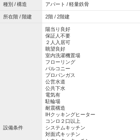
種別 / 構造
アパート / 軽量鉄骨
所在階 / 階建
2階 / 2階建
陽当り良好
保証人不要
２人入居可
眺望良好
室内洗濯機置場
フローリング
バルコニー
プロパンガス
公営水道
公共下水
電気有
駐輪場
耐震構造
IHクッキングヒーター
コンロ２口以上
設備条件
システムキッチン
対面式キッチン