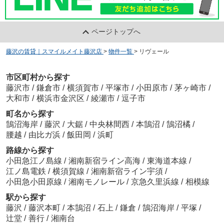
ページトップへ
藤沢の賃貸｜スマイルメイト藤沢店
>
物件一覧
>
リヴェール
市区町村から探す
藤沢市
/
鎌倉市
/
横須賀市
/
平塚市
/
小田原市
/
茅ヶ崎市
/
大和市
/
横浜市金沢区
/
綾瀬市
/
逗子市
町名から探す
鵠沼海岸
/
藤沢
/
大鋸
/
中央林間西
/
本鵠沼
/
鵠沼橘
/
腰越
/
由比ガ浜
/
飯田岡
/
浜町
路線から探す
小田急江ノ島線
/
湘南新宿ライン高海
/
東海道本線
/
江ノ島電鉄
/
横須賀線
/
湘南新宿ライン宇須
/
小田急小田原線
/
湘南モノレール
/
京急久里浜線
/
相模線
駅から探す
藤沢
/
藤沢本町
/
本鵠沼
/
石上
/
鎌倉
/
鵠沼海岸
/
平塚
/
辻堂
/
善行
/
湘南台