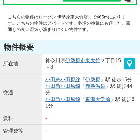
こちらの物件はローソン 伊勢原東大竹店まで465mにありま
す。こちらの物件はアパートです。冬場の換気にも適した、風
通しの良い湿気が溜まりにくい物件です。
物件概要
神奈川県
伊勢原市
東大竹
２丁目15
所在地
－8
小田急小田原線
「
伊勢原
」駅 徒歩15分
小田急小田原線
「
鶴巻温泉
」駅 徒歩44
交通
分
小田急小田原線
「
東海大学前
」駅 徒歩6
1分
賃料
-
管理費等
-