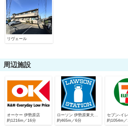
リヴェール
周辺施設
オーケー 伊勢原店
ローソン 伊勢原東大竹店
約1216m／16分
約465m／6分
約1054m／