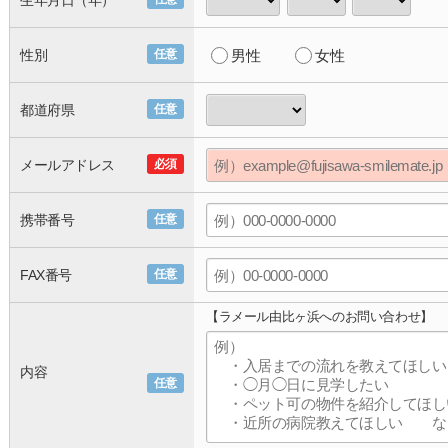
生年月日（年）
性別
任意
男性
女性
都道府県
任意
メールアドレス
必須
携帯番号
任意
FAX番号
任意
【ラメール由比ヶ浜へのお問い合わせ】
内容
任意