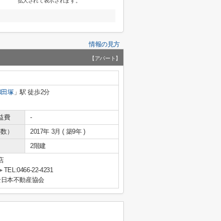
拡大されて表示されます。
情報の見方
【アパート】
和田塚
」駅 徒歩2分
益費
-
年数）
2017年 3月 ( 築9年 )
2階建
店
TEL:0466-22-4231
全日本不動産協会