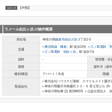
【外観】
コメント
ラメール由比ヶ浜
の物件概要
所在地
神奈川県
鎌倉市
由比ガ浜
３丁目2-5
横須賀線
「
鎌倉
」駅 徒歩10分
江ノ島電鉄
「
交通
江ノ島電鉄
「
由比ヶ浜
」駅 徒歩7分
賃料
-
管理費・共
面積
-
築年月（築
種別/構造
アパート / 木造
階建
株式会社ハウスナビ湘南 スマイルメイト藤沢
神奈川県藤沢市南藤沢２３－６ 富士見ビル 2A
取扱会社
神奈川県知事 (2) 第29885号
公益社団法人 