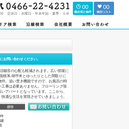
00
00
00
定休日：
水曜日・年末年始・夏季・ＧＷ
にお問い合わせください。
生活騒音の心配も軽減されます。広い部屋に
積36.68平米とゆったりとした間取りに
物件。追い焚き機能ですので、お風呂の時
い工事は必要ありません。フローリング張
高いアパートとなっています。ここから、
。快適な生活を実現させていきましょう。
建物
9年
階建
造