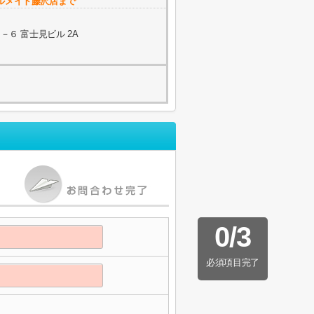
ルメイト藤沢店まで
６ 富士見ビル 2A
0
/
3
必須項目完了