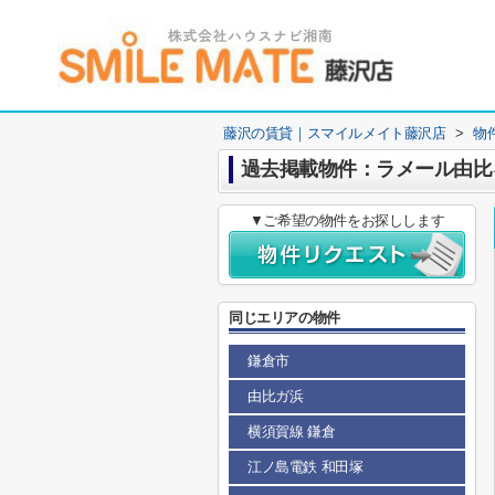
藤沢の賃貸｜スマイルメイト藤沢店
>
物
過去掲載物件：ラメール由比
▼ご希望の物件をお探しします
同じエリアの物件
鎌倉市
由比ガ浜
横須賀線 鎌倉
江ノ島電鉄 和田塚