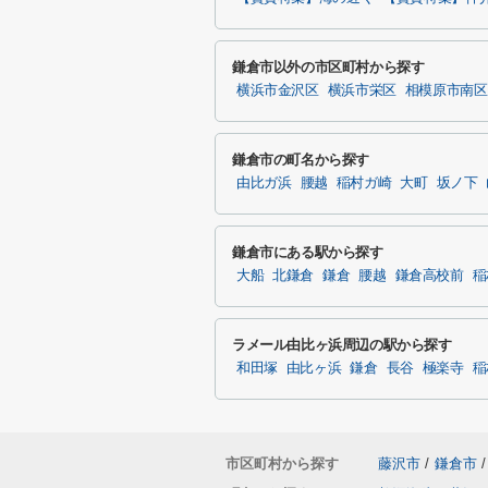
鎌倉市以外の市区町村から探す
横浜市金沢区
横浜市栄区
相模原市南区
鎌倉市の町名から探す
由比ガ浜
腰越
稲村ガ崎
大町
坂ノ下
鎌倉市にある駅から探す
大船
北鎌倉
鎌倉
腰越
鎌倉高校前
稲
ラメール由比ヶ浜周辺の駅から探す
和田塚
由比ヶ浜
鎌倉
長谷
極楽寺
稲
市区町村から探す
藤沢市
/
鎌倉市
/