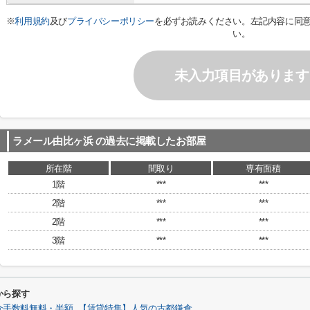
※
利用規約
及び
プライバシーポリシー
を必ずお読みください。左記内容に同
い。
未入力項目があります
ラメール由比ヶ浜
の過去に掲載したお部屋
所在階
間取り
専有面積
1階
***
***
2階
***
***
2階
***
***
3階
***
***
から探す
介手数料無料・半額
【賃貸特集】人気の古都鎌倉