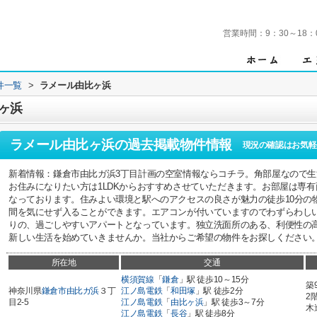
営業時間：
9：30～18：
件一覧
>
ラメール由比ヶ浜
ヶ浜
ラメール由比ヶ浜
の過去掲載物件情報
現況の確認はお気軽
新着情報：鎌倉市由比ガ浜3丁目計画の空室情報ならコチラ。角部屋なので
お住みになりたい方は1LDKからおすすめさせていただきます。お部屋は専有面
なっております。住みよい環境と駅へのアクセスの良さが魅力の徒歩10分の
間を気にせず入ることができます。エアコンが付いていますのでわずらわし
りの、過ごしやすいアパートとなっています。独立洗面所のある、利便性の
新しい生活を始めていきませんか。当社からご希望の物件をお探しください
所在地
交通
横須賀線
「
鎌倉
」駅 徒歩10～15分
築
神奈川県
鎌倉市
由比ガ浜
３丁
江ノ島電鉄
「
和田塚
」駅 徒歩2分
2
目2-5
江ノ島電鉄
「
由比ヶ浜
」駅 徒歩3～7分
木
江ノ島電鉄
「
長谷
」駅 徒歩8分