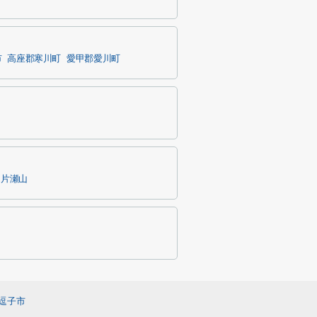
市
高座郡寒川町
愛甲郡愛川町
片瀬山
逗子市