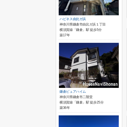
ハピネス由比ガ浜
神奈川県鎌倉市由比ガ浜１丁目
横須賀線「鎌倉」駅 徒歩5分
築17年
鎌倉ピュアハイム
神奈川県鎌倉市二階堂
横須賀線「鎌倉」駅 徒歩25分
築36年