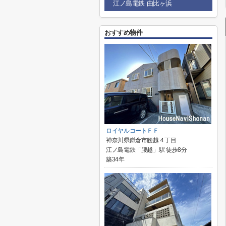
江ノ島電鉄 由比ヶ浜
おすすめ物件
ロイヤルコートＦＦ
神奈川県鎌倉市腰越４丁目
江ノ島電鉄「腰越」駅 徒歩8分
築34年