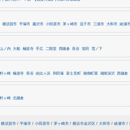
横須賀市
平塚市
藤沢市
小田原市
茅ヶ崎市
逗子市
三浦市
大和市
綾瀬
山ノ内
大船
極楽寺
手広
二階堂
西鎌倉
長谷
笛田
雪ノ下
村ヶ崎
極楽寺
長谷
由比ヶ浜
和田塚
富士見町
湘南町屋
湘南深沢
西鎌倉
村ヶ崎
北鎌倉
横須賀市
/
平塚市
/
小田原市
/
茅ヶ崎市
/
横浜市金沢区
/
大和市
/
綾瀬市
/