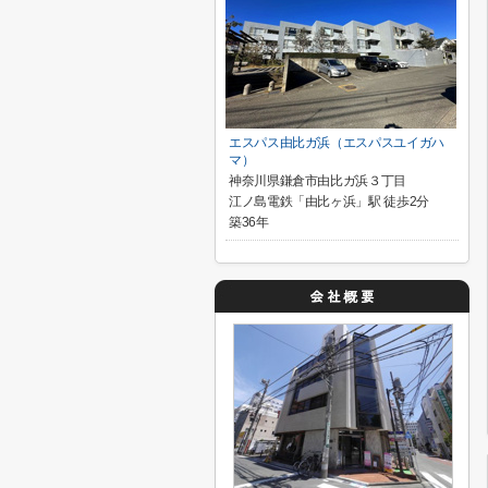
エスパス由比ガ浜（エスパスユイガハ
マ）
神奈川県鎌倉市由比ガ浜３丁目
江ノ島電鉄「由比ヶ浜」駅 徒歩2分
築36年