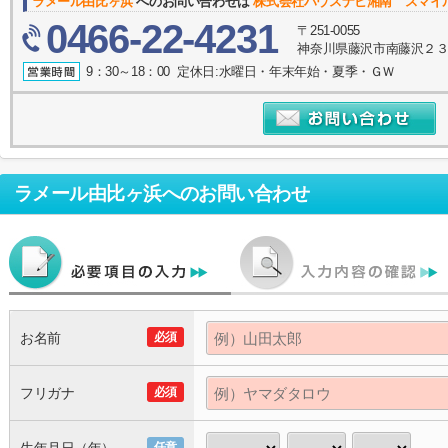
ラメール由比ヶ浜
へのお問い合わせは
株式会社ハウスナビ湘南 スマイ
0466-22-4231
〒251-0055
神奈川県藤沢市南藤沢２３－
9：30～18：00 定休日:水曜日・年末年始・夏季・ＧＷ
ラメール由比ヶ浜
へのお問い合わせ
お名前
必須
フリガナ
必須
任意