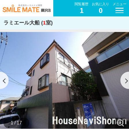
閲覧履歴
お気に入り
メニュー
1
0
ラミエール大船 (
1
室)
1 / 17