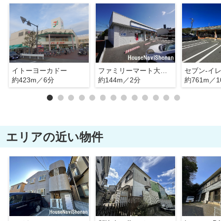
イトーヨーカドー
ファミリーマート大船2丁目店
約423m／6分
約144m／2分
約761m／1
エリアの近い物件