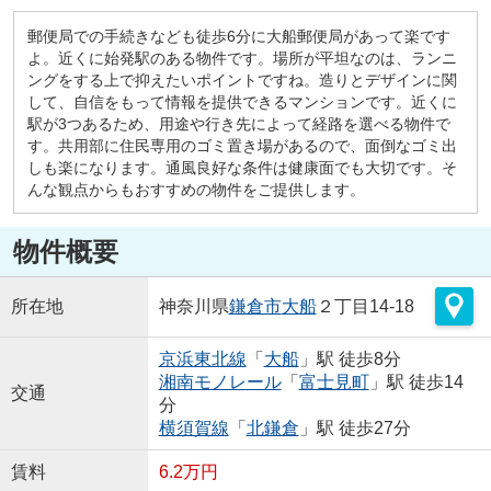
郵便局での手続きなども徒歩6分に大船郵便局があって楽です
よ。近くに始発駅のある物件です。場所が平坦なのは、ランニ
ングをする上で抑えたいポイントですね。造りとデザインに関
して、自信をもって情報を提供できるマンションです。近くに
駅が3つあるため、用途や行き先によって経路を選べる物件で
す。共用部に住民専用のゴミ置き場があるので、面倒なゴミ出
しも楽になります。通風良好な条件は健康面でも大切です。そ
んな観点からもおすすめの物件をご提供します。
物件概要
所在地
神奈川県
鎌倉市
大船
２丁目14-18
京浜東北線
「
大船
」駅 徒歩8分
湘南モノレール
「
富士見町
」駅 徒歩14
交通
分
横須賀線
「
北鎌倉
」駅 徒歩27分
賃料
6.2万円