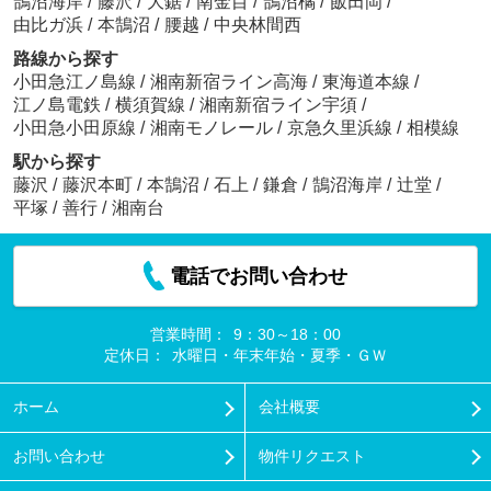
鵠沼海岸
/
藤沢
/
大鋸
/
南金目
/
鵠沼橘
/
飯田岡
/
由比ガ浜
/
本鵠沼
/
腰越
/
中央林間西
路線から探す
小田急江ノ島線
/
湘南新宿ライン高海
/
東海道本線
/
江ノ島電鉄
/
横須賀線
/
湘南新宿ライン宇須
/
小田急小田原線
/
湘南モノレール
/
京急久里浜線
/
相模線
駅から探す
藤沢
/
藤沢本町
/
本鵠沼
/
石上
/
鎌倉
/
鵠沼海岸
/
辻堂
/
平塚
/
善行
/
湘南台
電話でお問い合わせ
営業時間：
9：30～18：00
定休日：
水曜日・年末年始・夏季・ＧＷ
ホーム
会社概要
お問い合わせ
物件リクエスト