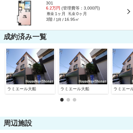
301
6.2万円
(管理費等：3,000円)
1ヶ月
0ヶ月
敷金
礼金
3階
16.95㎡
1R
成約済み一覧
ラミエール大船
ラミエール大船
ラミエー
周辺施設