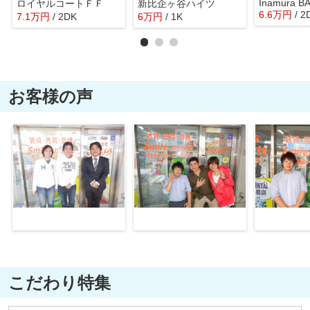
Inamura B
ロイヤルコートＦＦ
新比企ヶ谷ハイツ
6.6
万
円
/ 2
7.1
万
円
/ 2DK
6
万
円
/ 1K
お客様の声
こだわり特集