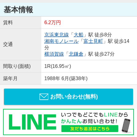
基本情報
賃料
6.2万円
京浜東北線
「
大船
」駅 徒歩8分
湘南モノレール
「
富士見町
」駅 徒歩14
交通
分
横須賀線
「
北鎌倉
」駅 徒歩27分
間取り(面積)
1R(16.95㎡)
築年月
1988年 6月(築38年)
お問い合わせ(無料)