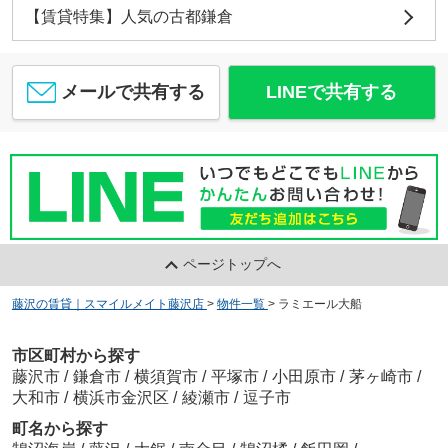
【賃貸特集】人気の古都鎌倉
メールで共有する
LINEで共有する
ページトップへ
藤沢の賃貸｜スマイルメイト藤沢店
>
物件一覧
>
ラミエール大船
市区町村から探す
藤沢市
/
鎌倉市
/
横須賀市
/
平塚市
/
小田原市
/
茅ヶ崎市
/
大和市
/
横浜市金沢区
/
綾瀬市
/
逗子市
町名から探す