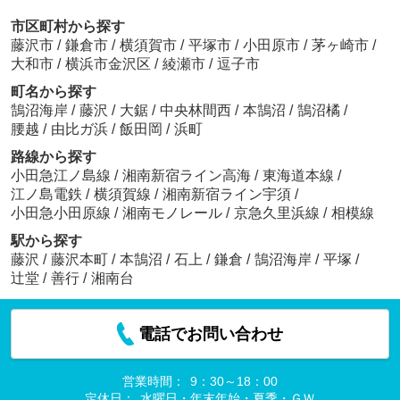
市区町村から探す
藤沢市
/
鎌倉市
/
横須賀市
/
平塚市
/
小田原市
/
茅ヶ崎市
/
大和市
/
横浜市金沢区
/
綾瀬市
/
逗子市
町名から探す
鵠沼海岸
/
藤沢
/
大鋸
/
中央林間西
/
本鵠沼
/
鵠沼橘
/
腰越
/
由比ガ浜
/
飯田岡
/
浜町
路線から探す
小田急江ノ島線
/
湘南新宿ライン高海
/
東海道本線
/
江ノ島電鉄
/
横須賀線
/
湘南新宿ライン宇須
/
小田急小田原線
/
湘南モノレール
/
京急久里浜線
/
相模線
駅から探す
藤沢
/
藤沢本町
/
本鵠沼
/
石上
/
鎌倉
/
鵠沼海岸
/
平塚
/
辻堂
/
善行
/
湘南台
電話でお問い合わせ
営業時間：
9：30～18：00
定休日：
水曜日・年末年始・夏季・ＧＷ