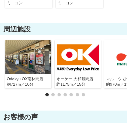
ミニヨン
ミニヨン
周辺施設
Odakyu OX南林間店
オーケー 大和鶴間店
マルエツ 
約727m／10分
約1175m／15分
約970m／1
お客様の声