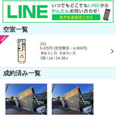
空室一覧
101
5.4万円
(管理費等：4,000円)
1ヶ月
0ヶ月
敷金
礼金
1階
24.38㎡
1K
成約済み一覧