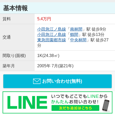
基本情報
賃料
5.4万円
小田急江ノ島線
「
南林間
」駅 徒歩9分
小田急江ノ島線
「
鶴間
」駅 徒歩13分
交通
東急田園都市線
「
中央林間
」駅 徒歩27
分
間取り(面積)
1K(24.38㎡)
築年月
2005年 7月(築21年)
お問い合わせ(無料)