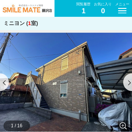
閲覧履歴
お気に入り
メニュー
1
0
ミニヨン (
1
室)
1 / 16