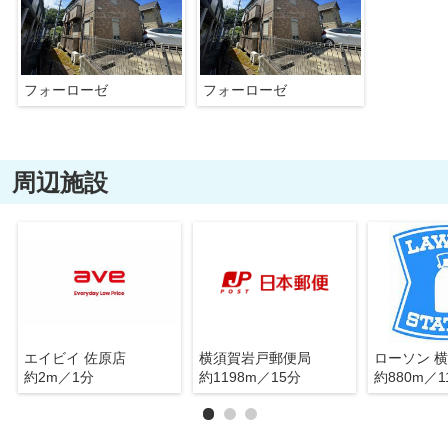
フォーローゼ
フォーローゼ
周辺施設
エイビイ 佐原店
横須賀岩戸郵便局
約2m／1分
約1198m／15分
約880m／1