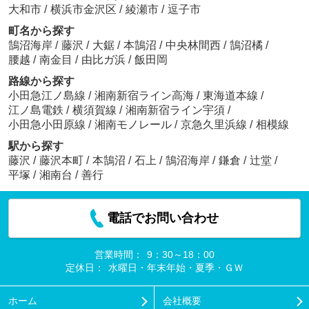
大和市
/
横浜市金沢区
/
綾瀬市
/
逗子市
町名から探す
鵠沼海岸
/
藤沢
/
大鋸
/
本鵠沼
/
中央林間西
/
鵠沼橘
/
腰越
/
南金目
/
由比ガ浜
/
飯田岡
路線から探す
小田急江ノ島線
/
湘南新宿ライン高海
/
東海道本線
/
江ノ島電鉄
/
横須賀線
/
湘南新宿ライン宇須
/
小田急小田原線
/
湘南モノレール
/
京急久里浜線
/
相模線
駅から探す
藤沢
/
藤沢本町
/
本鵠沼
/
石上
/
鵠沼海岸
/
鎌倉
/
辻堂
/
平塚
/
湘南台
/
善行
電話でお問い合わせ
営業時間：
9：30～18：00
定休日：
水曜日・年末年始・夏季・ＧＷ
ホーム
会社概要