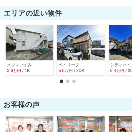
エリアの近い物件
メゾンいずみ
ベイリーフ
3.6
万
円
/ 1K
5.8
万
円
/ 2DK
5.4
万
円
/ 2
お客様の声