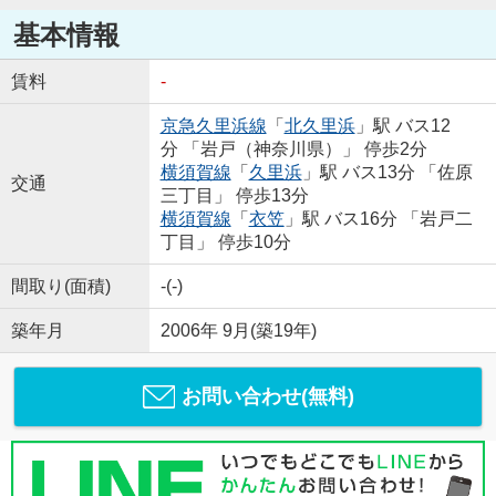
基本情報
賃料
-
京急久里浜線
「
北久里浜
」駅 バス12
分 「岩戸（神奈川県）」 停歩2分
横須賀線
「
久里浜
」駅 バス13分 「佐原
交通
三丁目」 停歩13分
横須賀線
「
衣笠
」駅 バス16分 「岩戸二
丁目」 停歩10分
間取り(面積)
-(-)
築年月
2006年 9月(築19年)
お問い合わせ(無料)