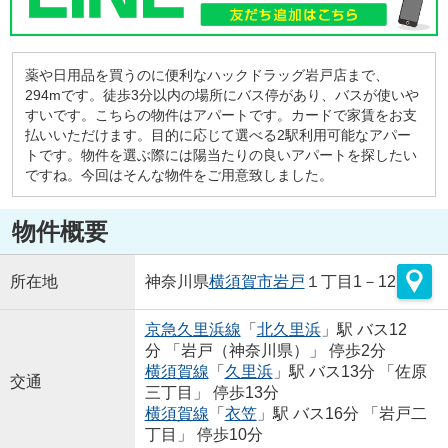
薬や日用品を買うのに便利なハックドラッグ岩戸店まで、
294mです。徒歩3分以内の場所にバス停があり、バスが使いや
すいです。こちらの物件はアパートです。カードで家賃をお支
払いいただけます。目的に応じて選べる2駅利用可能なアパー
トです。物件を選ぶ際には陽当たりの良いアパートを探したい
ですね。今回はそんな物件をご用意致しました。
物件概要
所在地
神奈川県
横須賀市
岩戸
１丁目1－12
京急久里浜線
「
北久里浜
」駅 バス12
分 「岩戸（神奈川県）」 停歩2分
横須賀線
「
久里浜
」駅 バス13分 「佐原
交通
三丁目」 停歩13分
横須賀線
「
衣笠
」駅 バス16分 「岩戸二
丁目」 停歩10分