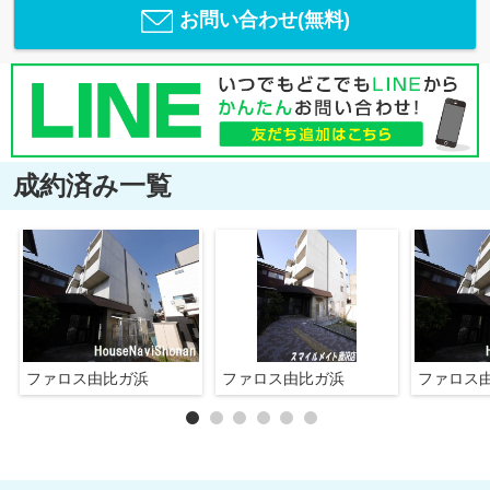
お問い合わせ(無料)
成約済み一覧
ファロス由比ガ浜
ファロス由比ガ浜
ファロス