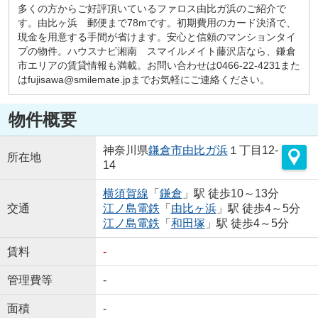
多くの方からご好評頂いているファロス由比ガ浜のご紹介で
す。由比ヶ浜 郵便まで78mです。初期費用のカード決済で、
現金を用意する手間が省けます。安心と信頼のマンションタイ
プの物件。ハウスナビ湘南 スマイルメイト藤沢店なら、鎌倉
市エリアの賃貸情報も満載。お問い合わせは0466-22-4231また
はfujisawa@smilemate.jpまでお気軽にご連絡ください。
物件概要
神奈川県
鎌倉市
由比ガ浜
１丁目12-
所在地
14
横須賀線
「
鎌倉
」駅 徒歩10～13分
交通
江ノ島電鉄
「
由比ヶ浜
」駅 徒歩4～5分
江ノ島電鉄
「
和田塚
」駅 徒歩4～5分
賃料
-
管理費等
-
面積
-