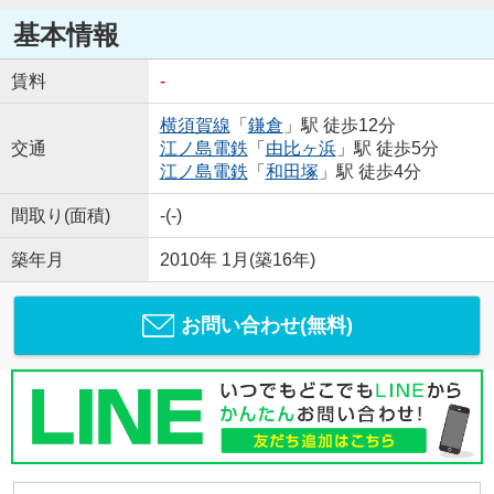
基本情報
賃料
-
横須賀線
「
鎌倉
」駅 徒歩12分
交通
江ノ島電鉄
「
由比ヶ浜
」駅 徒歩5分
江ノ島電鉄
「
和田塚
」駅 徒歩4分
間取り(面積)
-(-)
築年月
2010年 1月(築16年)
お問い合わせ(無料)