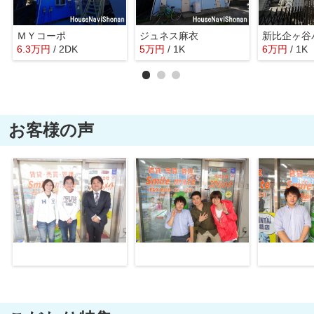
ＭＹコーポ
ジュネス麻衣
新比企ヶ谷
6.3
万
円
/ 2DK
5
万
円
/ 1K
6
万
円
/ 1K
お客様の声