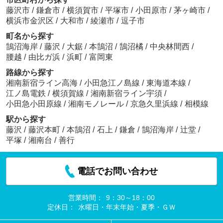
藤沢市
/
鎌倉市
/
横須賀市
/
平塚市
/
小田原市
/
茅ヶ崎市
/
横浜市金沢区
/
大和市
/
綾瀬市
/
逗子市
町名から探す
鵠沼海岸
/
藤沢
/
大鋸
/
本鵠沼
/
鵠沼橘
/
中央林間西
/
腰越
/
由比ガ浜
/
浜町
/
富岡東
路線から探す
湘南新宿ライン高海
/
小田急江ノ島線
/
東海道本線
/
江ノ島電鉄
/
横須賀線
/
湘南新宿ライン宇須
/
小田急小田原線
/
湘南モノレール
/
京急久里浜線
/
相模線
駅から探す
藤沢
/
藤沢本町
/
本鵠沼
/
石上
/
鎌倉
/
鵠沼海岸
/
辻堂
/
平塚
/
湘南台
/
善行
電話でお問い合わせ
営業時間：
9：30～18：00
定休日：
水曜日・年末年始・夏季・ＧＷ