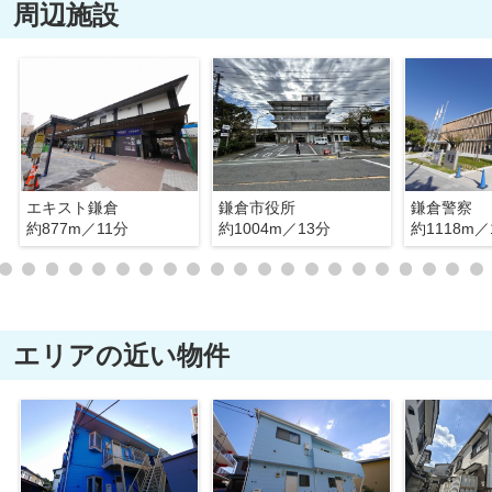
周辺施設
エキスト鎌倉
鎌倉市役所
鎌倉警察
約877m／11分
約1004m／13分
約1118m／
エリアの近い物件