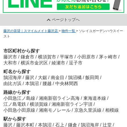
ページトップへ
藤沢の賃貸｜スマイルメイト藤沢店
>
物件一覧
>
ソレイユガーデンハウスイー
スト
市区町村から探す
藤沢市
/
鎌倉市
/
横須賀市
/
平塚市
/
小田原市
/
茅ヶ崎市
/
大和市
/
横浜市金沢区
/
綾瀬市
/
逗子市
町名から探す
鵠沼海岸
/
藤沢
/
大鋸
/
南金目
/
鵠沼橘
/
飯田岡
/
由比ガ浜
/
本鵠沼
/
腰越
/
中央林間西
路線から探す
小田急江ノ島線
/
湘南新宿ライン高海
/
東海道本線
/
江ノ島電鉄
/
横須賀線
/
湘南新宿ライン宇須
/
小田急小田原線
/
湘南モノレール
/
京急久里浜線
/
相模線
駅から探す
藤沢
/
藤沢本町
/
本鵠沼
/
石上
/
鎌倉
/
鵠沼海岸
/
辻堂
/