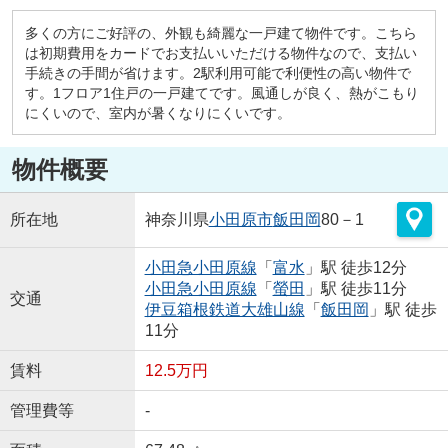
多くの方にご好評の、外観も綺麗な一戸建て物件です。こちら
は初期費用をカードでお支払いいただける物件なので、支払い
手続きの手間が省けます。2駅利用可能で利便性の高い物件で
す。1フロア1住戸の一戸建てです。風通しが良く、熱がこもり
にくいので、室内が暑くなりにくいです。
物件概要
所在地
神奈川県
小田原市
飯田岡
80－1
小田急小田原線
「
富水
」駅 徒歩12分
小田急小田原線
「
螢田
」駅 徒歩11分
交通
伊豆箱根鉄道大雄山線
「
飯田岡
」駅 徒歩
11分
賃料
12.5万円
管理費等
-