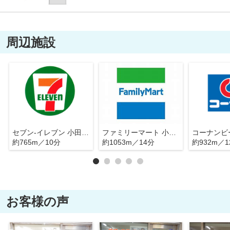
周辺施設
セブン-イレブン 小田原蓮正寺店
ファミリーマート 小田原中曽根店
約765m／10分
約1053m／14分
約932m／1
お客様の声