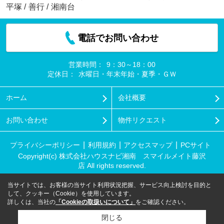
平塚
/
善行
/
湘南台
電話でお問い合わせ
営業時間：
9：30～18：00
定休日：
水曜日・年末年始・夏季・ＧＷ
ホーム
会社概要
お問い合わせ
物件リクエスト
プライバシーポリシー
利用規約
アクセスマップ
PCサイト
Copyright(c) 株式会社ハウスナビ湘南 スマイルメイト藤沢
店 All rights reserved.
当サイトでは、お客様の当サイト利用状況把握、サービス向上検討を目的と
して、クッキー（Cookie）を使用しています。
詳しくは、当社の
「Cookieの取扱いについて」
をご確認ください。
閉じる