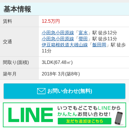
基本情報
賃料
12.5万円
小田急小田原線
「
富水
」駅 徒歩12分
小田急小田原線
「
螢田
」駅 徒歩11分
交通
伊豆箱根鉄道大雄山線
「
飯田岡
」駅 徒歩
11分
間取り(面積)
3LDK(67.48㎡)
築年月
2018年 3月(築8年)
お問い合わせ(無料)