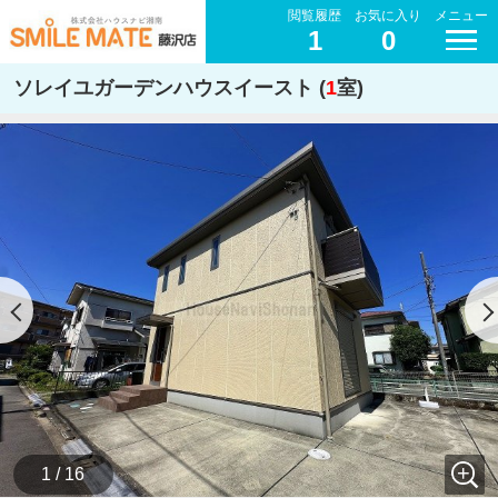
閲覧履歴
お気に入り
メニュー
1
0
ソレイユガーデンハウスイースト (
1
室)
1 / 16