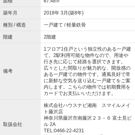
面積
67.48㎡
築年月
2018年 3月(築8年)
種別 / 構造
一戸建て / 軽量鉄骨
階建
2階建
1フロア1住戸という独立性のある一戸建
て。2駅利用可能な物件なので、用途や
行き先に応じて経路を選択できます。
広々とした間取りが魅力的な、開放感の
備考
ある一戸建ての物件です。通風良好で常
に新鮮な空気を送り込む一戸建てをご案
内します。こちらの物件では初期費用を
カードでお支払いいただけます。
株式会社ハウスナビ湘南 スマイルメイ
ト藤沢店
神奈川県藤沢市南藤沢２３－６ 富士見ビ
取扱会社
ル 2A
TEL:0466-22-4231