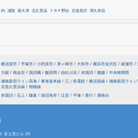
ノ内
浦賀
新大津
北久里浜
ＹＲＰ野比
京急長沢
津久井浜
横須賀市
/
平塚市
/
小田原市
/
茅ヶ崎市
/
大和市
/
横浜市金沢区
/
綾瀬市
/
大鋸
/
南金目
/
鵠沼橘
/
飯田岡
/
由比ガ浜
/
本鵠沼
/
腰越
/
中央林間西
湘南新宿ライン高海
/
東海道本線
/
江ノ島電鉄
/
横須賀線
/
湘南新宿ライ
京急久里浜線
/
相模線
本鵠沼
/
石上
/
鎌倉
/
鵠沼海岸
/
辻堂
/
平塚
/
善行
/
湘南台
店
６ 富士見ビル 2A