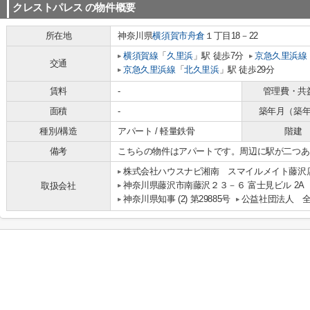
クレストパレス
の物件概要
所在地
神奈川県
横須賀市
舟倉
１丁目18－22
横須賀線
「
久里浜
」駅 徒歩7分
京急久里浜線
交通
京急久里浜線
「
北久里浜
」駅 徒歩29分
賃料
-
管理費・共
面積
-
築年月（築
種別/構造
アパート / 軽量鉄骨
階建
備考
こちらの物件はアパートです。周辺に駅が二つあ
株式会社ハウスナビ湘南 スマイルメイト藤沢
神奈川県藤沢市南藤沢２３－６ 富士見ビル 2A
取扱会社
神奈川県知事 (2) 第29885号
公益社団法人 