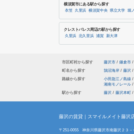
横須賀市にある駅から探す
衣笠
久里浜
横須賀中央
県立大学
堀
クレストパレス周辺の駅から探す
久里浜
北久里浜
浦賀
新大津
市区町村から探す
藤沢市
/
鎌倉市
/
町名から探す
鵠沼海岸
/
藤沢
/
路線から探す
小田急江ノ島線
/
湘南モノレール
/
駅から探す
藤沢
/
藤沢本町
/
藤沢の賃貸｜スマイルメイト藤沢
〒251-0055 神奈川県藤沢市南藤沢２３－