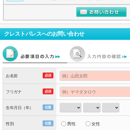
クレストパレス
へのお問い合わせ
お名前
必須
フリガナ
必須
生年月日（年）
任意
性別
任意
男性
女性