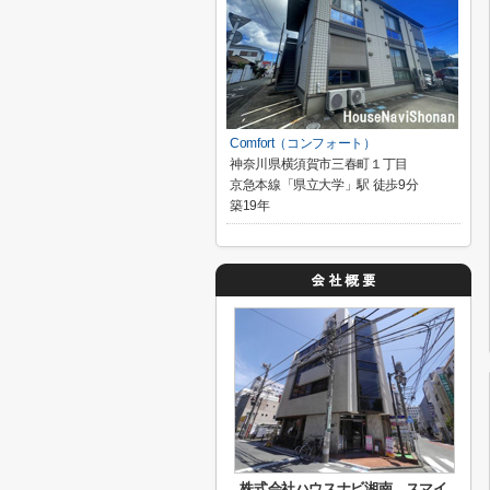
Comfort（コンフォート）
神奈川県横須賀市三春町１丁目
京急本線「県立大学」駅 徒歩9分
築19年
株式会社ハウスナビ湘南 スマイ