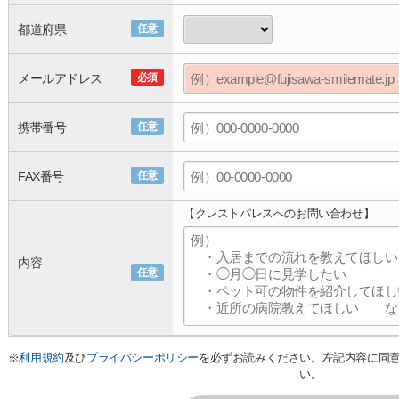
都道府県
任意
メールアドレス
必須
携帯番号
任意
FAX番号
任意
【クレストパレスへのお問い合わせ】
内容
任意
※
利用規約
及び
プライバシーポリシー
を必ずお読みください。左記内容に同
い。