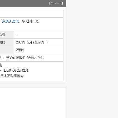
【アパート】
「
京急久里浜
」駅 徒歩10分
益費
-
年数）
2001年 2月 ( 築25年 )
2階建
り、交通の利便性が高いです。
店
TEL:0466-22-4231
全日本不動産協会