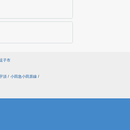
逗子市
ン宇須
/
小田急小田原線
/