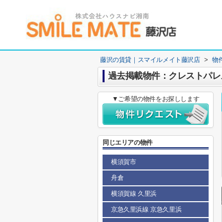
藤沢の賃貸｜スマイルメイト藤沢店
>
物
過去掲載物件：クレストパレ
▼ご希望の物件をお探しします
同じエリアの物件
横須賀市
舟倉
横須賀線 久里浜
京急久里浜線 京急久里浜