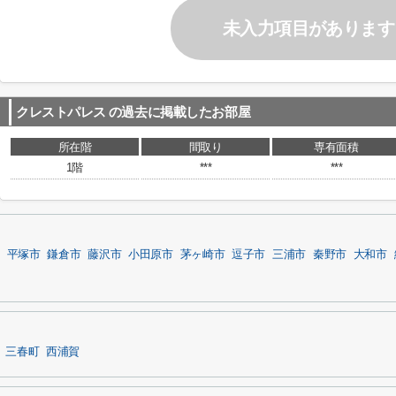
未入力項目があります
クレストパレス
の過去に掲載したお部屋
所在階
間取り
専有面積
1階
***
***
平塚市
鎌倉市
藤沢市
小田原市
茅ヶ崎市
逗子市
三浦市
秦野市
大和市
三春町
西浦賀