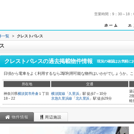
営業時間：
9：30～18：
件一覧
>
クレストパレス
ス
クレストパレス
の過去掲載物件情報
現況の確認はお気軽に
日頃から電車をよく利用するなら2駅利用可能な物件はいかがでしょうか。
所在地
交通
築
神奈川県
横須賀市
舟倉
１丁目
横須賀線
「
久里浜
」駅 徒歩7～10分
2
18－22
京急久里浜線
「
北久里浜
」駅 徒歩29分
軽
物件情報
周辺施設