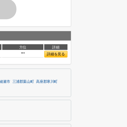
方位
詳細
***
詳細を見る
綾瀬市
三浦郡葉山町
高座郡寒川町