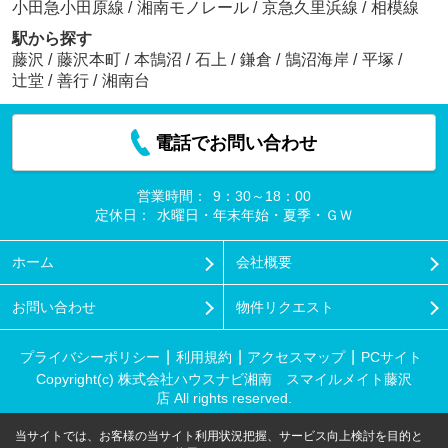
小田急小田原線
/
湘南モノレール
/
京急久里浜線
/
相模線
駅から探す
藤沢
/
藤沢本町
/
本鵠沼
/
石上
/
鎌倉
/
鵠沼海岸
/
平塚
/
辻堂
/
善行
/
湘南台
電話でお問い合わせ
営業時間：
9：30～18：00
定休日：
水曜日・年末年始・夏季・ＧＷ
ホーム
会社概要
お問い合わせ
物件リクエスト
プライバシーポリシー
利用規約
アクセスマップ
PCサイト
Copyright(c) 株式会社ハウスナビ湘南 スマイルメイト藤沢
店 All rights reserved.
当サイトでは、お客様の当サイト利用状況把握、サービス向上検討を目的と