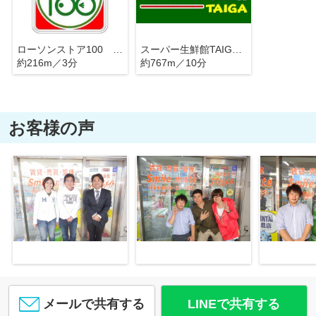
ローソンストア100 海老名下今泉三丁目店
スーパー生鮮館TAIGA 海老名下今泉店
約216m／3分
約767m／10分
お客様の声
メールで共有する
LINEで共有する