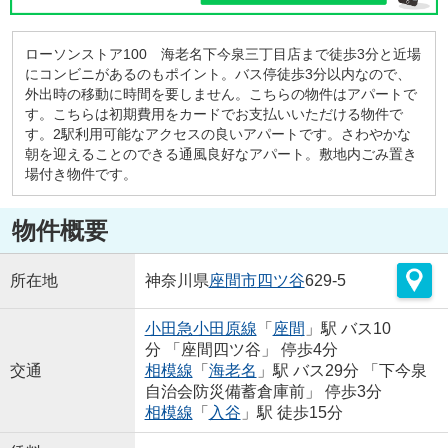
ローソンストア100 海老名下今泉三丁目店まで徒歩3分と近場
にコンビニがあるのもポイント。バス停徒歩3分以内なので、
外出時の移動に時間を要しません。こちらの物件はアパートで
す。こちらは初期費用をカードでお支払いいただける物件で
す。2駅利用可能なアクセスの良いアパートです。さわやかな
朝を迎えることのできる通風良好なアパート。敷地内ごみ置き
場付き物件です。
物件概要
所在地
神奈川県
座間市
四ツ谷
629-5
小田急小田原線
「
座間
」駅 バス10
分 「座間四ツ谷」 停歩4分
交通
相模線
「
海老名
」駅 バス29分 「下今泉
自治会防災備蓄倉庫前」 停歩3分
相模線
「
入谷
」駅 徒歩15分