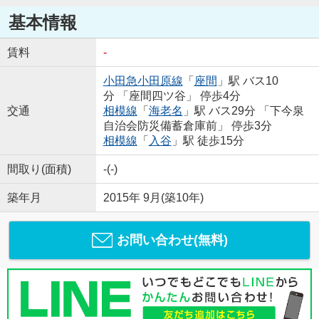
基本情報
賃料
-
小田急小田原線
「
座間
」駅 バス10
分 「座間四ツ谷」 停歩4分
交通
相模線
「
海老名
」駅 バス29分 「下今泉
自治会防災備蓄倉庫前」 停歩3分
相模線
「
入谷
」駅 徒歩15分
間取り(面積)
-(-)
築年月
2015年 9月(築10年)
お問い合わせ(無料)