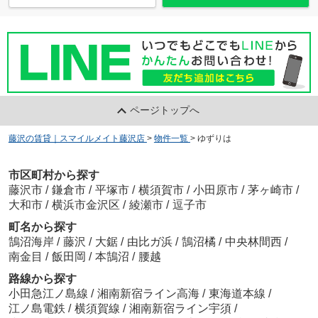
ページトップへ
藤沢の賃貸｜スマイルメイト藤沢店
>
物件一覧
>
ゆずりは
市区町村から探す
藤沢市
/
鎌倉市
/
平塚市
/
横須賀市
/
小田原市
/
茅ヶ崎市
/
大和市
/
横浜市金沢区
/
綾瀬市
/
逗子市
町名から探す
鵠沼海岸
/
藤沢
/
大鋸
/
由比ガ浜
/
鵠沼橘
/
中央林間西
/
南金目
/
飯田岡
/
本鵠沼
/
腰越
路線から探す
小田急江ノ島線
/
湘南新宿ライン高海
/
東海道本線
/
江ノ島電鉄
/
横須賀線
/
湘南新宿ライン宇須
/